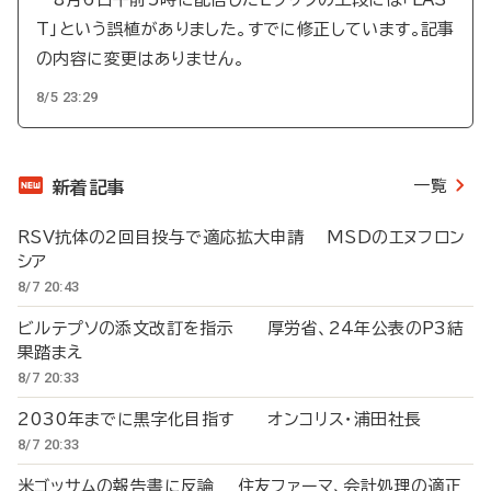
T」という誤植がありました。すでに修正しています。記事
の内容に変更はありません。
8/5 23:29
一覧
新着記事
RSV抗体の2回目投与で適応拡大申請 MSDのエヌフロン
シア
8/7 20:43
ビルテプソの添文改訂を指示 厚労省、24年公表のP3結
果踏まえ
8/7 20:33
2030年までに黒字化目指す オンコリス・浦田社長
8/7 20:33
米ゴッサムの報告書に反論 住友ファーマ、会計処理の適正