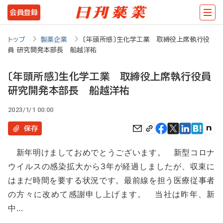
メ
会員登録
イ
ン
トップ
製薬企業
〔年頭所感〕生化学工業 取締役上席執行役
員 研究開発本部長 船越洋祐
コ
ン
〔年頭所感〕生化学工業 取締役上席執行役員
テ
研究開発本部長 船越洋祐
ン
2023/1/1 00:00
ツ
保存
に
移
新年明けましておめでとうございます。 新型コロナ
ウイルスの感染拡大から3年が経過しましたが、収束に
動
はまだ時間を要する状況です。最前線を担う医療従事者
の方々に改めて感謝申し上げます。 当社は昨年、新
中…