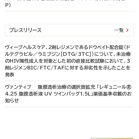
P）
プレスリリース
一覧
ヴィーブヘルスケア、2剤レジメンであるドウベイト配合錠（ド
ルテグラビル／ラミブジン［DTG/3TC］）について、未治療
のHIV陽性成人を対象とした初の直接比較試験において、3
剤レジメンBIC/FTC/TAFに対する非劣性を示したことを
発表
ヴァンティブ 腹膜透析治療の選択肢拡充 「レギュニール®
4.25 腹膜透析液 UV ツインバッグ1.5L」薬価基準収載のお
知らせ
P
R