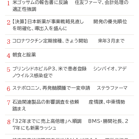
米ゴッサムの報告書に反論 住友ファーマ、会計処理の
適正性強調
【決算】日本新薬が事業戦略見直し 開発の優先順位
を明確化、導出入を盛んに
コロナワクチン定期接種、きょう開始 来年3月まで
朝食と服薬
ブリンシドホビルP3、米で患者登録 シンバイオ、アデ
ノウイルス感染症で
ステボロニン、再発髄膜腫で一変申請 ステラファーマ
石油関連製品の影響調査を依頼 産情課、中東情勢
踏まえ
「32年までに売上高倍増」へ順調 BMS・勝間社長、2
7年にも新薬ラッシュ