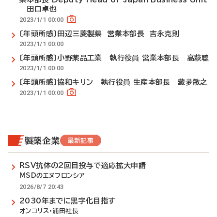
田口卓也
2023/1/1 00:00
〔年頭所感〕田辺三菱製薬 営業本部長 吉永克則
2023/1/1 00:00
〔年頭所感〕小野薬品工業 執行役員 営業本部長 高萩聰
2023/1/1 00:00
〔年頭所感〕協和キリン 執行役員 生産本部長 藏夛敏之
2023/1/1 00:00
製薬企業
最新記事
RSV抗体の2回目投与で適応拡大申請
MSDのエヌフロンシア
2026/8/7 20:43
2030年までに黒字化目指す
オンコリス・浦田社長