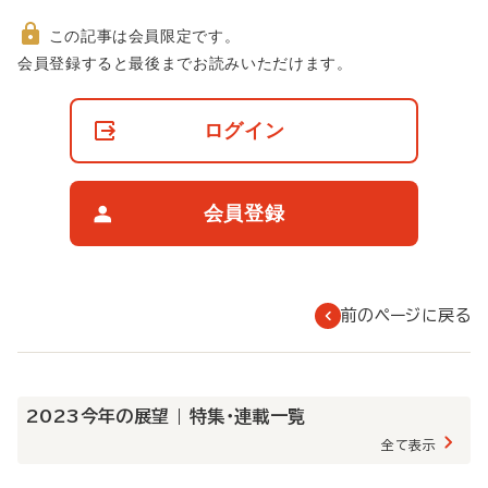
この記事は会員限定です。
非
会員登録すると最後までお読みいただけます。
会
員
の
ログイン
閲
覧
制
限
会員登録
に
つ
い
て
前のページに戻る
2023今年の展望 | 特集・連載一覧
全て表示