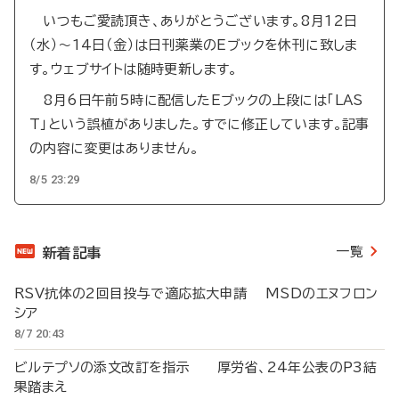
いつもご愛読頂き、ありがとうございます。8月12日
（水）～14日（金）は日刊薬業のEブックを休刊に致しま
す。ウェブサイトは随時更新します。
8月6日午前5時に配信したEブックの上段には「LAS
T」という誤植がありました。すでに修正しています。記事
の内容に変更はありません。
8/5 23:29
一覧
新着記事
RSV抗体の2回目投与で適応拡大申請 MSDのエヌフロン
シア
8/7 20:43
ビルテプソの添文改訂を指示 厚労省、24年公表のP3結
果踏まえ