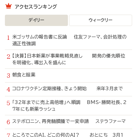
アクセスランキング
デイリー
ウィークリー
米ゴッサムの報告書に反論 住友ファーマ、会計処理の
適正性強調
【決算】日本新薬が事業戦略見直し 開発の優先順位
を明確化、導出入を盛んに
朝食と服薬
コロナワクチン定期接種、きょう開始 来年3月まで
「32年までに売上高倍増」へ順調 BMS・勝間社長、2
7年にも新薬ラッシュ
ステボロニン、再発髄膜腫で一変申請 ステラファーマ
ところでこのAI、どこの何のAI？ おとにち 3月1