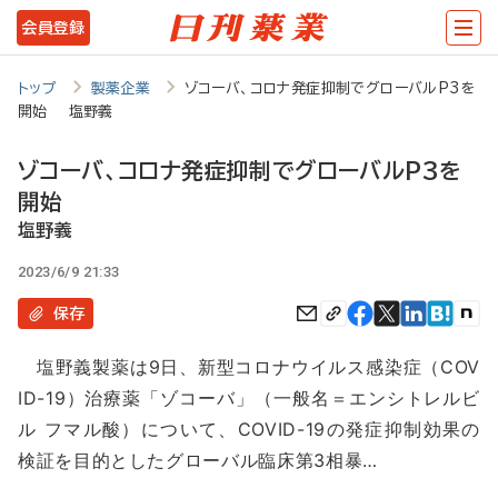
メ
会員登録
イ
ン
トップ
製薬企業
ゾコーバ、コロナ発症抑制でグローバルP3を
開始 塩野義
コ
ン
ゾコーバ、コロナ発症抑制でグローバルP3を
テ
開始
ン
塩野義
ツ
2023/6/9 21:33
に
保存
移
塩野義製薬は9日、新型コロナウイルス感染症（COV
動
ID-19）治療薬「ゾコーバ」（一般名＝エンシトレルビ
ル フマル酸）について、COVID-19の発症抑制効果の
検証を目的としたグローバル臨床第3相暴…