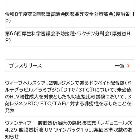
令和8年度第2回薬事審議会医薬品等安全対策部会（厚労省H
P）
第66回厚生科学審議会予防接種・ワクチン分科会（厚労省H
P）
プレスリリース
一覧
ヴィーブヘルスケア、2剤レジメンであるドウベイト配合錠（ド
ルテグラビル／ラミブジン［DTG/3TC］）について、未治療
のHIV陽性成人を対象とした初の直接比較試験において、3
剤レジメンBIC/FTC/TAFに対する非劣性を示したことを
発表
ヴァンティブ 腹膜透析治療の選択肢拡充 「レギュニール®
4.25 腹膜透析液 UV ツインバッグ1.5L」薬価基準収載のお
知らせ