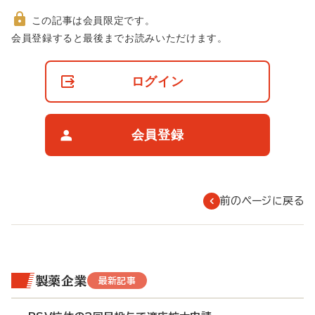
この記事は会員限定です。
非
会員登録すると最後までお読みいただけます。
会
員
の
ログイン
閲
覧
制
限
会員登録
に
つ
い
て
前のページに戻る
製薬企業
最新記事