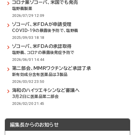
コロナ薬ゾコーバ、米国でも発売
塩野義製薬
2026/07/29 12:09
ゾコーバ、米FDAが申請受理
COVID-19の暴露後予防で、塩野義
2025/09/03 18:18
ゾコーバ、米FDAの承認取得
塩野義、コロナの暴露後発症予防で
2026/06/01 14:44
第二部会、MMRワクチンなど承認了承
新有効成分含有医薬品は3製品
2026/03/02 23:50
海和のハイツエキシンなど審議へ
3月2日に医薬品第二部会
2026/02/20 21:45
編集長からのお知らせ