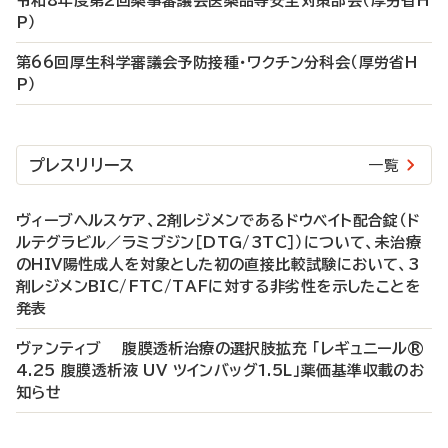
令和8年度第2回薬事審議会医薬品等安全対策部会（厚労省H
P）
第66回厚生科学審議会予防接種・ワクチン分科会（厚労省H
P）
プレスリリース
一覧
ヴィーブヘルスケア、2剤レジメンであるドウベイト配合錠（ド
ルテグラビル／ラミブジン［DTG/3TC］）について、未治療
のHIV陽性成人を対象とした初の直接比較試験において、3
剤レジメンBIC/FTC/TAFに対する非劣性を示したことを
発表
ヴァンティブ 腹膜透析治療の選択肢拡充 「レギュニール®
4.25 腹膜透析液 UV ツインバッグ1.5L」薬価基準収載のお
知らせ