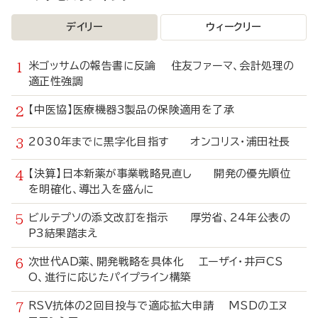
デイリー
ウィークリー
米ゴッサムの報告書に反論 住友ファーマ、会計処理の
適正性強調
【中医協】医療機器3製品の保険適用を了承
2030年までに黒字化目指す オンコリス・浦田社長
【決算】日本新薬が事業戦略見直し 開発の優先順位
を明確化、導出入を盛んに
ビルテプソの添文改訂を指示 厚労省、24年公表の
P3結果踏まえ
次世代AD薬、開発戦略を具体化 エーザイ・井戸CS
O、進行に応じたパイプライン構築
RSV抗体の2回目投与で適応拡大申請 MSDのエヌ