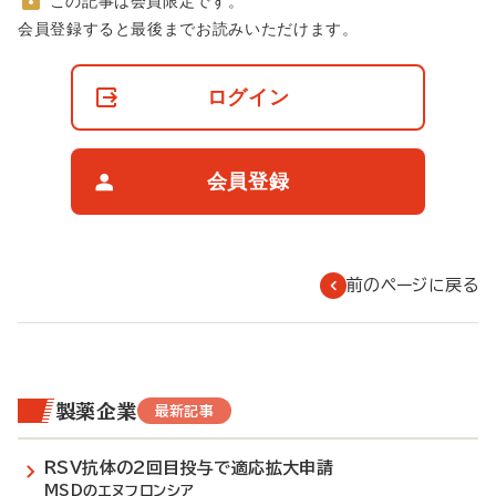
この記事は会員限定です。
非
会員登録すると最後までお読みいただけます。
会
員
の
ログイン
閲
覧
制
限
会員登録
に
つ
い
て
前のページに戻る
製薬企業
最新記事
RSV抗体の2回目投与で適応拡大申請
MSDのエヌフロンシア