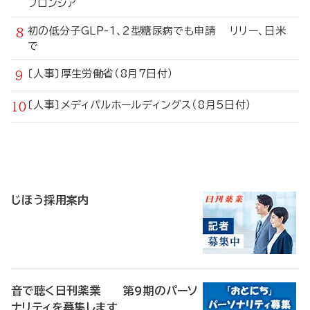
フロンシア
初の低分子GLP-1、2型糖尿病でも申請 リリー、日米
で
〔人事〕厚生労働省（8月7日付）
〔人事〕メディパルホールディングス（8月5日付）
寄
稿
じほう採用案内
音で聴く日刊薬業 第9期のパーソ
ナリティを募集します