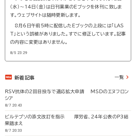
（水）～14日（金）は日刊薬業のEブックを休刊に致しま
す。ウェブサイトは随時更新します。
8月6日午前5時に配信したEブックの上段には「LAS
T」という誤植がありました。すでに修正しています。記事
の内容に変更はありません。
8/5 23:29
一覧
新着記事
RSV抗体の2回目投与で適応拡大申請 MSDのエヌフロン
シア
8/7 20:43
ビルテプソの添文改訂を指示 厚労省、24年公表のP3結
果踏まえ
8/7 20:33