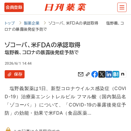
メ
会員登録
イ
ン
トップ
製薬企業
ゾコーバ、米FDAの承認取得 塩野義、コ
ロナの暴露後発症予防で
コ
ン
ゾコーバ、米FDAの承認取得
テ
塩野義、コロナの暴露後発症予防で
ン
2026/6/1 14:44
ツ
保存
に
塩野義製薬は1日、新型コロナウイルス感染症（COVI
移
D-19）治療薬エンシトレルビル フマル酸（国内製品名
動
「ゾコーバ」）について、「COVID-19の暴露後発症予
防」の効能・効果で米FDA（食品医薬…