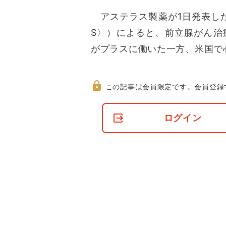
アステラス製薬が1日発表した2
S〉）によると、前立腺がん治
がプラスに働いた一方、米国で
この記事は会員限定です。
会員登録
非
会
ログイン
員
の
閲
覧
制
限
に
つ
い
て