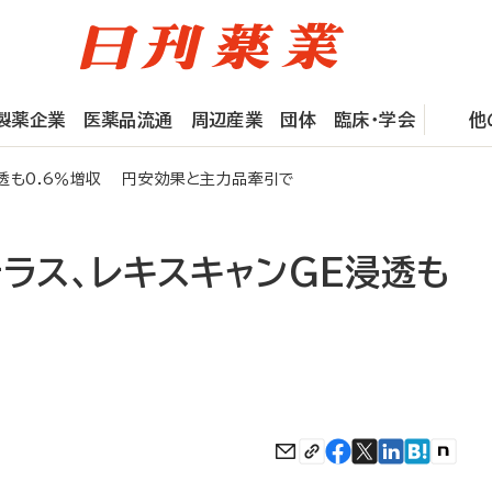
製薬企業
医薬品流通
周辺産業
団体
臨床・学会
他
浸透も0.6％増収 円安効果と主力品牽引で
テラス、レキスキャンGE浸透も