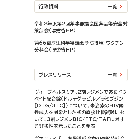
行政資料
一覧
令和8年度第2回薬事審議会医薬品等安全対
策部会（厚労省HP）
第66回厚生科学審議会予防接種・ワクチン
分科会（厚労省HP）
プレスリリース
一覧
ヴィーブヘルスケア、2剤レジメンであるドウ
ベイト配合錠（ドルテグラビル／ラミブジン
［DTG/3TC］）について、未治療のHIV陽
性成人を対象とした初の直接比較試験にお
いて、3剤レジメンBIC/FTC/TAFに対す
る非劣性を示したことを発表
ヴァンティブ 腹膜透析治療の選択肢拡充