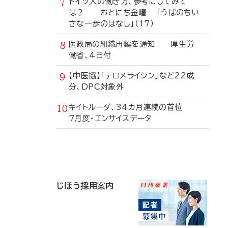
ドイツ人の働き方、参考にしてみて
は？ おとにち金曜 「うぱのちい
さな一歩のはなし」（17）
医政局の組織再編を通知 厚生労
働省、4日付
【中医協】「テロメライシン」など22成
分、DPC対象外
キイトルーダ、34カ月連続の首位
7月度・エンサイスデータ
寄
稿
じほう採用案内