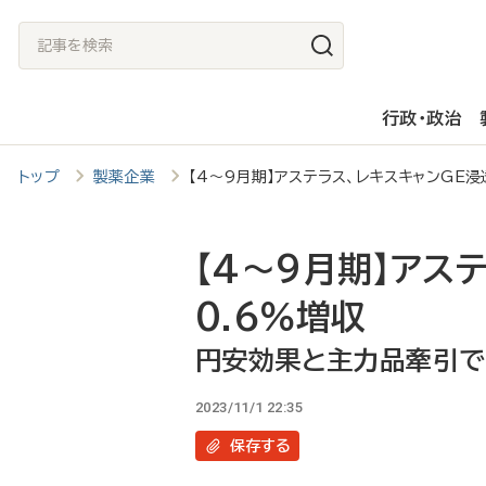
メ
記
イ
事
ン
を
行政・政治
コ
検
ン
索
トップ
製薬企業
【4～9月期】アステラス、レキスキャンGE
テ
ン
ツ
【4～9月期】アス
に
0.6％増収
移
円安効果と主力品牽引で
動
2023/11/1 22:35
保存
する