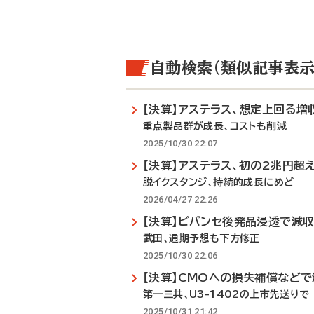
自動検索（類似記事表示
【決算】アステラス、想定上回る増
重点製品群が成長、コストも削減
2025/10/30 22:07
【決算】アステラス、初の2兆円超
脱イクスタンジ、持続的成長にめど
2026/04/27 22:26
【決算】ビバンセ後発品浸透で減
武田、通期予想も下方修正
2025/10/30 22:06
【決算】CMOへの損失補償などで
第一三共、U3-1402の上市先送りで
2025/10/31 21:42