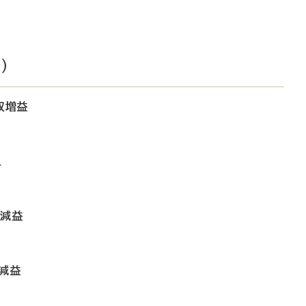
）
収増益
え
収減益
減益