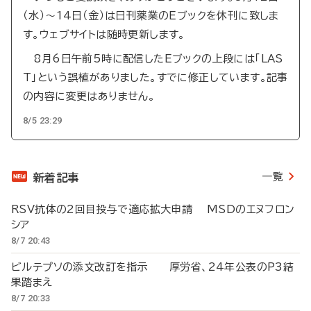
（水）～14日（金）は日刊薬業のEブックを休刊に致しま
す。ウェブサイトは随時更新します。
8月6日午前5時に配信したEブックの上段には「LAS
T」という誤植がありました。すでに修正しています。記事
の内容に変更はありません。
8/5 23:29
一覧
新着記事
RSV抗体の2回目投与で適応拡大申請 MSDのエヌフロン
シア
8/7 20:43
ビルテプソの添文改訂を指示 厚労省、24年公表のP3結
果踏まえ
8/7 20:33