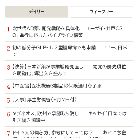
デイリー
ウィークリー
次世代AD薬、開発戦略を具体化 エーザイ・井戸CS
O、進行に応じたパイプライン構築
初の低分子GLP-1、2型糖尿病でも申請 リリー、日米
で
【決算】日本新薬が事業戦略見直し 開発の優先順位
を明確化、導出入を盛んに
【中医協】医療機器3製品の保険適用を了承
〔人事〕厚生労働省（8月7日付）
タブネオス、欧州で承認取り消し キッセイ「日本では
引き続き協議中」
ドイツ人の働き方、参考にしてみては？ おとにち金