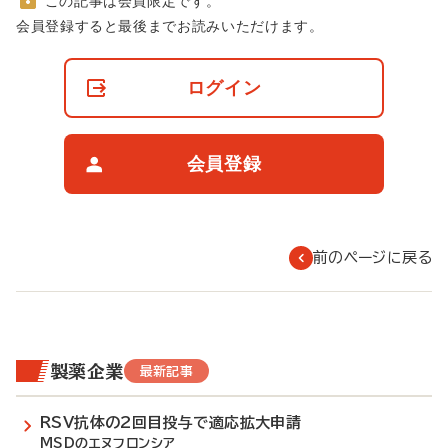
この記事は会員限定です。
非
会員登録すると最後までお読みいただけます。
会
員
の
ログイン
閲
覧
制
限
会員登録
に
つ
い
て
前のページに戻る
製薬企業
最新記事
RSV抗体の2回目投与で適応拡大申請
MSDのエヌフロンシア