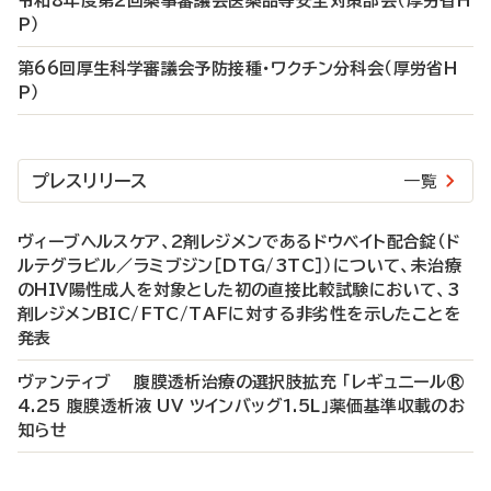
令和8年度第2回薬事審議会医薬品等安全対策部会（厚労省H
P）
第66回厚生科学審議会予防接種・ワクチン分科会（厚労省H
P）
プレスリリース
一覧
ヴィーブヘルスケア、2剤レジメンであるドウベイト配合錠（ド
ルテグラビル／ラミブジン［DTG/3TC］）について、未治療
のHIV陽性成人を対象とした初の直接比較試験において、3
剤レジメンBIC/FTC/TAFに対する非劣性を示したことを
発表
ヴァンティブ 腹膜透析治療の選択肢拡充 「レギュニール®
4.25 腹膜透析液 UV ツインバッグ1.5L」薬価基準収載のお
知らせ