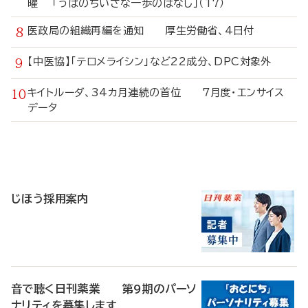
曜 「うぱのちいさな一歩のはなし」（17）
医政局の組織再編を通知 厚生労働省、4日付
【中医協】「テロメライシン」など22成分、DPC対象外
キイトルーダ、34カ月連続の首位 7月度・エンサイス
データ
寄
稿
じほう採用案内
音で聴く日刊薬業 第9期のパーソ
ナリティを募集します