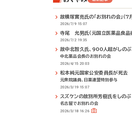
故横塚實亮氏の「お別れの会」（7月
2026/7/9 15:07
寺尾 允男氏（元国立医薬品食品
2026/7/2 19:35
故中北智久氏、900人超がしのぶ
中北薬品会長のお別れの会
2026/4/15 20:03
松本純元国家公安委員長が死去
元衆院議員、日薬連盟特別参与
2026/3/19 15:07
スズケンの故別所芳樹氏をしのぶ
名古屋でお別れの会
2026/3/18 16:26