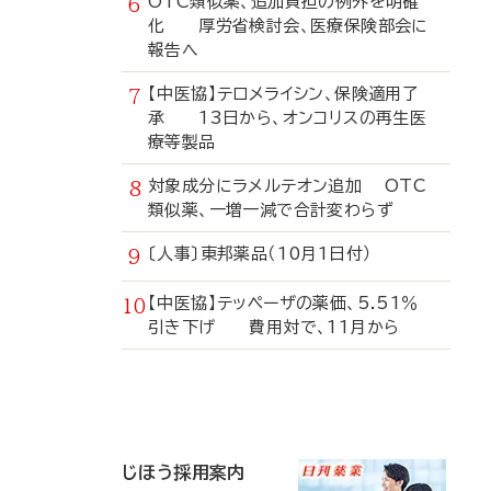
OTC類似薬、追加負担の例外を明確
化 厚労省検討会、医療保険部会に
報告へ
【中医協】テロメライシン、保険適用了
承 13日から、オンコリスの再生医
療等製品
対象成分にラメルテオン追加 OTC
類似薬、一増一減で合計変わらず
〔人事〕東邦薬品（10月1日付）
【中医協】テッペーザの薬価、5.51％
引き下げ 費用対で、11月から
寄
稿
じほう採用案内