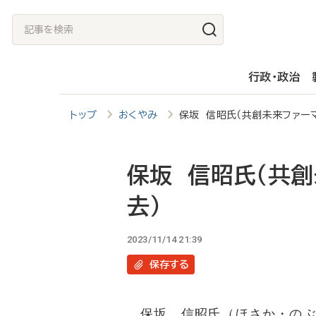
メ
記
イ
事
ン
を
行政・政治
コ
検
ン
索
トップ
おくやみ
保坂 信昭氏（共創未来ファーマ
テ
ン
ツ
保坂 信昭氏（共創
に
去）
移
動
2023/11/14 21:39
保存
する
保坂 信昭氏（ほさか・のぶ