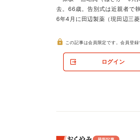
去。66歳。告別式は近親者で
6年4月に田辺製薬（現田辺三
この記事は会員限定です。
会員登録
非
会
ログイン
員
の
閲
覧
制
限
に
つ
い
て
おくやみ
最新記事