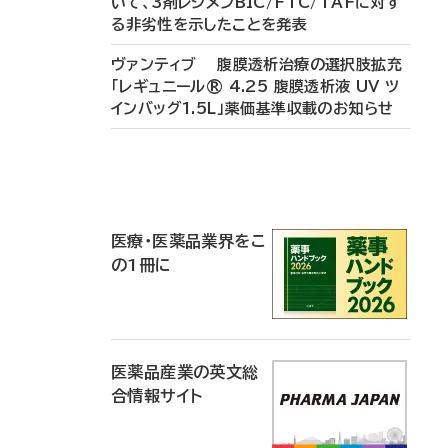
いて、3剤レジメンBIC/FTC/TAFに対す
る非劣性を示したことを発表
ヴァンティブ 腹膜透析治療の選択肢拡充
「レギュニール® 4.25 腹膜透析液 UV ツ
インバッグ1.5L」薬価基準収載のお知らせ
P
R
医療・医薬品業界をこ
の1冊に
医薬品産業の英文総
合情報サイト