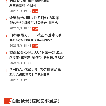
医政局の組織再編を通知
厚生労働省、4日付
2026/8/6 19:02
企業統治、問われる「質」の改革
5年ぶり指針改訂、「骨抜き」批判も
2026/8/6 18:50
日本薬局方、二十改正へ基本方針
局方部会、目標は31年4月施行
2026/8/6 18:48
食薬区分の例示リストを一部改正
厚労省・監麻課、植物の「学名欄」を追加
2026/8/6 17:34
PMDA、代替URLの使用求める
添付文書閲覧でシステム障害
2026/8/6 12:08
自動検索（類似記事表示）