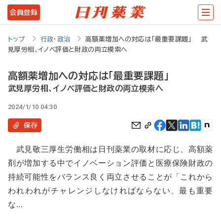
メ
会員登録
イ
ン
トップ
行政・政治
高額薬増加への対応は「最重要課題」 武
見厚労相、イノベ評価と財政の両立模索へ
コ
ン
高額薬増加への対応は「最重要課題」
テ
武見厚労相、イノベ評価と財政の両立模索へ
ン
2024/1/10 04:30
ツ
保存
に
武見敬三厚生労働相は日刊薬業の取材に応じ、高額薬
移
剤が増加する中でイノベーション評価と医療保険財政の
動
持続可能性をバランス良く両立させることが「これから
われわれがチャレンジしなければならない、最も重要
な…