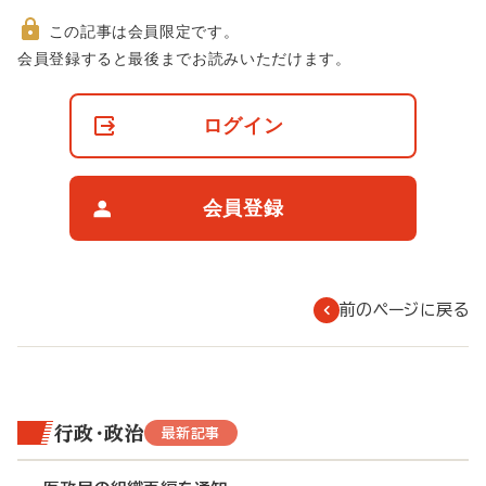
この記事は会員限定です。
非
会員登録すると最後までお読みいただけます。
会
員
の
ログイン
閲
覧
制
限
会員登録
に
つ
い
て
前のページに戻る
行政・政治
最新記事