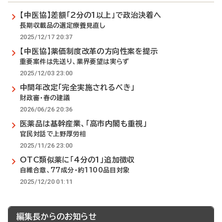
【中医協】差額「2分の1以上」で政治決着へ
長期収載品の選定療養見直し
2025/12/17 20:37
【中医協】薬価制度改革の方向性案を提示
重要案件は先送り、業界要望は実らず
2025/12/03 23:00
中間年改定「完全実施されるべき」
財政審・春の建議
2026/06/26 20:36
医薬品は基幹産業、「高市内閣も重視」
官民対話で上野厚労相
2025/11/26 23:00
OTC類似薬に「4分の1」追加徴収
自維合意、77成分・約1100品目対象
2025/12/20 01:11
編集長からのお知らせ