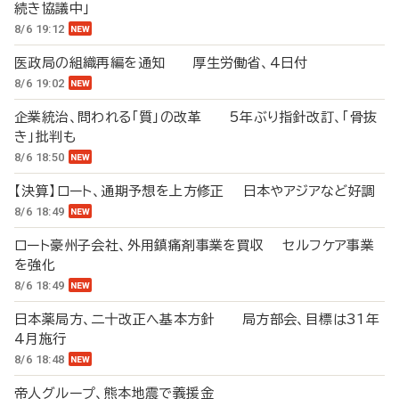
続き協議中」
8/6 19:12
医政局の組織再編を通知 厚生労働省、4日付
8/6 19:02
企業統治、問われる「質」の改革 5年ぶり指針改訂、「骨抜
き」批判も
8/6 18:50
【決算】ロート、通期予想を上方修正 日本やアジアなど好調
8/6 18:49
ロート豪州子会社、外用鎮痛剤事業を買収 セルフケア事業
を強化
8/6 18:49
日本薬局方、二十改正へ基本方針 局方部会、目標は31年
4月施行
8/6 18:48
帝人グループ、熊本地震で義援金