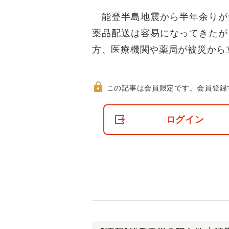
能登半島地震から半年余りが
薬品配送は容易になってきたが
方、医療機関や薬局が被災から
この記事は会員限定です。
会員登録
非
会
ログイン
員
の
閲
覧
制
限
に
つ
い
て