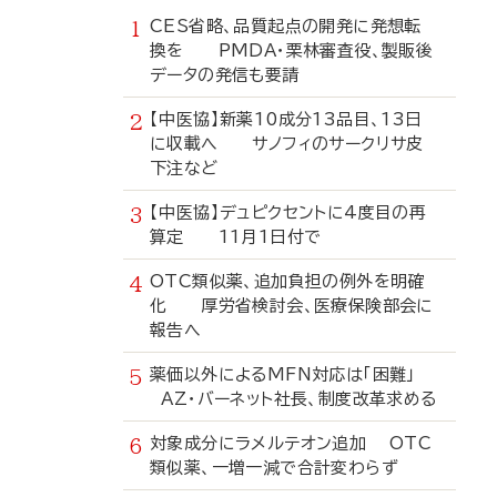
CES省略、品質起点の開発に発想転
換を PMDA・栗林審査役、製販後
データの発信も要請
【中医協】新薬10成分13品目、13日
に収載へ サノフィのサークリサ皮
下注など
【中医協】デュピクセントに4度目の再
算定 11月1日付で
OTC類似薬、追加負担の例外を明確
化 厚労省検討会、医療保険部会に
報告へ
薬価以外によるMFN対応は「困難」
AZ・バーネット社長、制度改革求める
対象成分にラメルテオン追加 OTC
類似薬、一増一減で合計変わらず