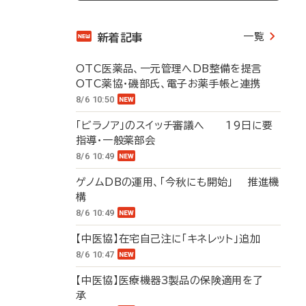
一覧
新着記事
OTC医薬品、一元管理へDB整備を提言
OTC薬協・磯部氏、電子お薬手帳と連携
8/6 10:50
「ビラノア」のスイッチ審議へ 19日に要
指導・一般薬部会
8/6 10:49
ゲノムDBの運用、「今秋にも開始」 推進機
構
8/6 10:49
【中医協】在宅自己注に「キネレット」追加
8/6 10:47
【中医協】医療機器3製品の保険適用を了
承