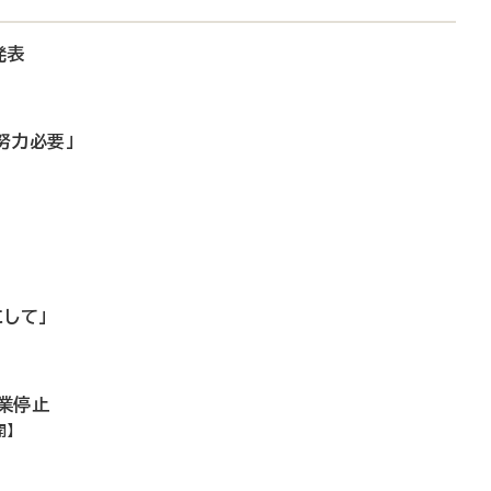
発表
努力必要」
して」
業停止
開】