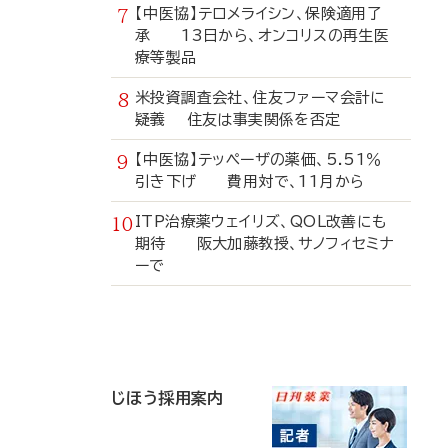
【中医協】テロメライシン、保険適用了
承 13日から、オンコリスの再生医
療等製品
米投資調査会社、住友ファーマ会計に
疑義 住友は事実関係を否定
【中医協】テッペーザの薬価、5.51％
引き下げ 費用対で、11月から
ITP治療薬ウェイリズ、QOL改善にも
期待 阪大加藤教授、サノフィセミナ
ーで
寄
稿
じほう採用案内