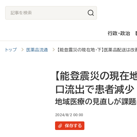
メ
記
イ
事
ン
を
行政・政治
コ
検
ン
索
トップ
医薬品流通
【能登震災の現在地・下】医薬品配送は
テ
ン
ツ
【能登震災の現在地
に
口流出で患者減少
移
地域医療の見直しが課題
動
2024/8/2 00:00
保存
する