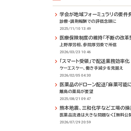
学会が地域フォーミュラリの要件
診療・調剤報酬での評価念頭に
2025/11/10 13:49
医療保険制度の維持「不断の改革
上野厚労相、参院厚労委で所信
2026/03/23 10:46
「スマート受領」で配送業務効率化
ケーエスケー、働き手減少を見据え
2026/02/05 04:30
医薬品のドローン配送「麻薬可能に
離島の薬局が要望
2025/08/21 09:47
熊本地震、三和化学など工場の操
医薬品流通は大きな問題なく【無料公
2026/07/29 20:59