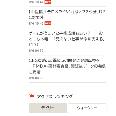
8/6 10:47
【中医協】「テロメライシン」など22成分、DP
C対象外
8/6 10:46
ゲームがうまいと手術成績も良い？ お
とにち木曜 「見えない仕事が命を支える」
（17）
8/6 04:59
CES省略、品質起点の開発に発想転換を
PMDA・栗林審査役、製販後データの発信
も要請
8/6 04:30
アクセスランキング
デイリー
ウィークリー