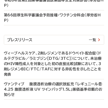
令和8年度第2回薬事審議会医薬品等安全対策部会（厚労省H
P）
第66回厚生科学審議会予防接種・ワクチン分科会（厚労省H
P）
プレスリリース
一覧
ヴィーブヘルスケア、2剤レジメンであるドウベイト配合錠（ド
ルテグラビル／ラミブジン［DTG/3TC］）について、未治療
のHIV陽性成人を対象とした初の直接比較試験において、3
剤レジメンBIC/FTC/TAFに対する非劣性を示したことを
発表
ヴァンティブ 腹膜透析治療の選択肢拡充 「レギュニール®
4.25 腹膜透析液 UV ツインバッグ1.5L」薬価基準収載のお
知らせ