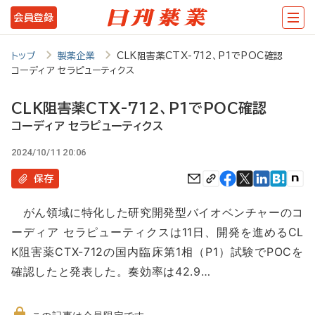
メ
会員登録
イ
ン
トップ
製薬企業
CLK阻害薬CTX-712、P1でPOC確認
コーディア セラピューティクス
コ
ン
CLK阻害薬CTX-712、P1でPOC確認
テ
コーディア セラピューティクス
ン
2024/10/11 20:06
ツ
保存
に
がん領域に特化した研究開発型バイオベンチャーのコ
移
ーディア セラピューティクスは11日、開発を進めるCL
動
K阻害薬CTX-712の国内臨床第1相（P1）試験でPOCを
確認したと発表した。奏効率は42.9…