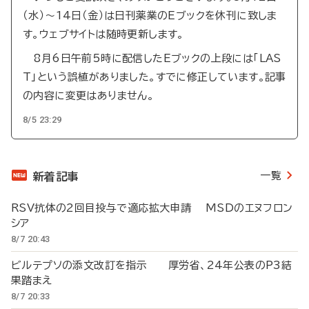
（水）～14日（金）は日刊薬業のEブックを休刊に致しま
す。ウェブサイトは随時更新します。
8月6日午前5時に配信したEブックの上段には「LAS
T」という誤植がありました。すでに修正しています。記事
の内容に変更はありません。
8/5 23:29
一覧
新着記事
RSV抗体の2回目投与で適応拡大申請 MSDのエヌフロン
シア
8/7 20:43
ビルテプソの添文改訂を指示 厚労省、24年公表のP3結
果踏まえ
8/7 20:33