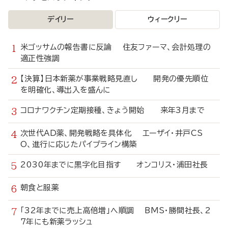
デイリー
ウィークリー
米ゴッサムの報告書に反論 住友ファーマ、会計処理の
適正性強調
【決算】日本新薬が事業戦略見直し 開発の優先順位
を明確化、導出入を盛んに
コロナワクチン定期接種、きょう開始 来年3月まで
次世代AD薬、開発戦略を具体化 エーザイ・井戸CS
O、進行に応じたパイプライン構築
2030年までに黒字化目指す オンコリス・浦田社長
朝食と服薬
「32年までに売上高倍増」へ順調 BMS・勝間社長、2
7年にも新薬ラッシュ