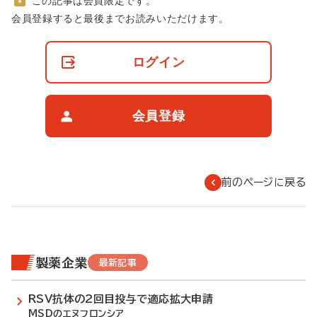
この記事は会員限定です。
非
会員登録すると最後までお読みいただけます。
会
員
の
ログイン
閲
覧
制
限
会員登録
に
つ
い
て
前のページに戻る
製薬企業
最新記事
RSV抗体の2回目投与で適応拡大申請
MSDのエヌフロンシア