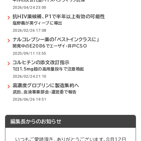
中外の次世代型バイスペシフィック抗体
2026/04/24 23:00
抗HIV薬候補、P1で半年以上有効の可能性
塩野義が英ヴィーブに導出
2026/02/26 17:08
ナルコレプシー薬の「ベストインクラスに」
開発中のE2086でエーザイ・井戸CSO
2025/09/11 13:55
コルヒチンの添文改訂指示
1日1.5mg超の高用量投与で注意喚起
2026/02/24 21:10
高濃度グロブリンに製造集約へ
武田、血液事業部会・運営委で報告
2026/06/26 19:51
編集長からのお知らせ
いつもご愛読頂き、ありがとうございます。8月12日