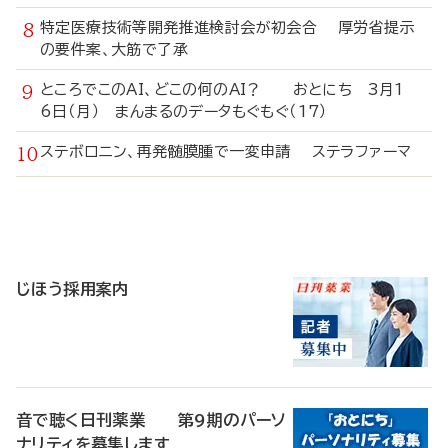
特定医療技術等開発推進検討会が初会合 厚労省提示
の要件案、大筋で了承
ところでこのAI、どこの何のAI？ おとにち 3月1
6日（月） まんまるのデータもぐもぐ（17）
ステボロニン、再発髄膜腫で一変申請 ステラファーマ
寄
稿
じほう採用案内
音で聴く日刊薬業 第9期のパーソ
ナリティを募集します