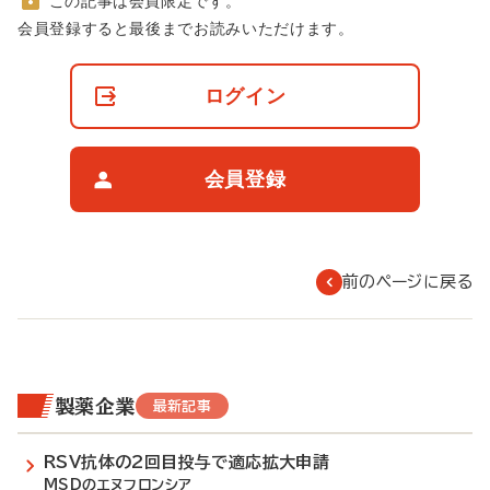
この記事は会員限定です。
非
会員登録すると最後までお読みいただけます。
会
員
の
ログイン
閲
覧
制
限
会員登録
に
つ
い
て
前のページに戻る
製薬企業
最新記事
RSV抗体の2回目投与で適応拡大申請
MSDのエヌフロンシア