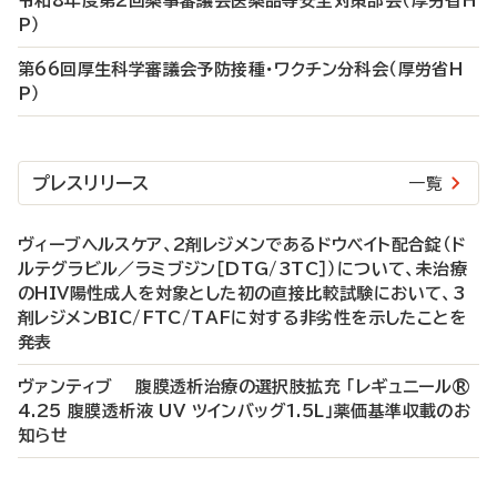
令和8年度第2回薬事審議会医薬品等安全対策部会（厚労省H
P）
第66回厚生科学審議会予防接種・ワクチン分科会（厚労省H
P）
プレスリリース
一覧
ヴィーブヘルスケア、2剤レジメンであるドウベイト配合錠（ド
ルテグラビル／ラミブジン［DTG/3TC］）について、未治療
のHIV陽性成人を対象とした初の直接比較試験において、3
剤レジメンBIC/FTC/TAFに対する非劣性を示したことを
発表
ヴァンティブ 腹膜透析治療の選択肢拡充 「レギュニール®
4.25 腹膜透析液 UV ツインバッグ1.5L」薬価基準収載のお
知らせ