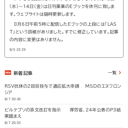
（水）～14日（金）は日刊薬業のEブックを休刊に致しま
す。ウェブサイトは随時更新します。
8月6日午前5時に配信したEブックの上段には「LAS
T」という誤植がありました。すでに修正しています。記事
の内容に変更はありません。
8/5 23:29
一覧
新着記事
RSV抗体の2回目投与で適応拡大申請 MSDのエヌフロン
シア
8/7 20:43
ビルテプソの添文改訂を指示 厚労省、24年公表のP3結
果踏まえ
8/7 20:33