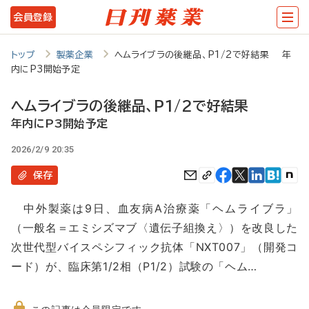
メ
会員登録
イ
ン
トップ
製薬企業
ヘムライブラの後継品、P1/2で好結果 年
内にP3開始予定
コ
ン
ヘムライブラの後継品、P1/2で好結果
テ
年内にP3開始予定
ン
2026/2/9 20:35
ツ
保存
に
中外製薬は9日、血友病A治療薬「ヘムライブラ」
移
（一般名＝エミシズマブ〈遺伝子組換え〉）を改良した
動
次世代型バイスペシフィック抗体「NXT007」（開発コ
ード）が、臨床第1/2相（P1/2）試験の「ヘム…