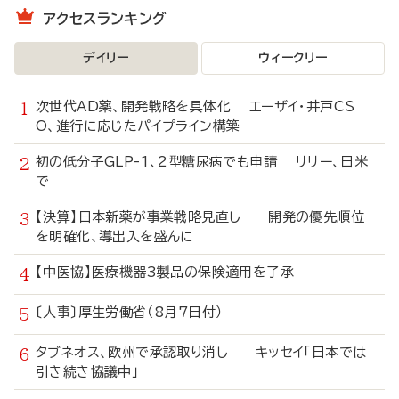
アクセスランキング
デイリー
ウィークリー
次世代AD薬、開発戦略を具体化 エーザイ・井戸CS
O、進行に応じたパイプライン構築
初の低分子GLP-1、2型糖尿病でも申請 リリー、日米
で
【決算】日本新薬が事業戦略見直し 開発の優先順位
を明確化、導出入を盛んに
【中医協】医療機器3製品の保険適用を了承
〔人事〕厚生労働省（8月7日付）
タブネオス、欧州で承認取り消し キッセイ「日本では
引き続き協議中」