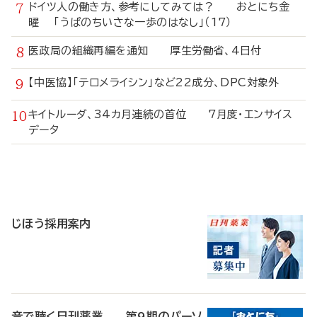
ドイツ人の働き方、参考にしてみては？ おとにち金
曜 「うぱのちいさな一歩のはなし」（17）
医政局の組織再編を通知 厚生労働省、4日付
【中医協】「テロメライシン」など22成分、DPC対象外
キイトルーダ、34カ月連続の首位 7月度・エンサイス
データ
寄
稿
じほう採用案内
音で聴く日刊薬業 第9期のパーソ