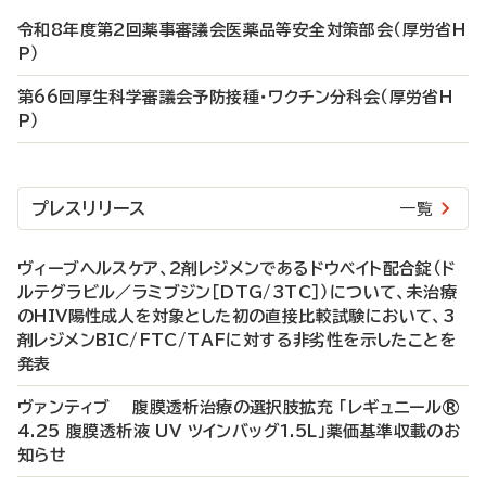
令和8年度第2回薬事審議会医薬品等安全対策部会（厚労省H
P）
第66回厚生科学審議会予防接種・ワクチン分科会（厚労省H
P）
プレスリリース
一覧
ヴィーブヘルスケア、2剤レジメンであるドウベイト配合錠（ド
ルテグラビル／ラミブジン［DTG/3TC］）について、未治療
のHIV陽性成人を対象とした初の直接比較試験において、3
剤レジメンBIC/FTC/TAFに対する非劣性を示したことを
発表
ヴァンティブ 腹膜透析治療の選択肢拡充 「レギュニール®
4.25 腹膜透析液 UV ツインバッグ1.5L」薬価基準収載のお
知らせ