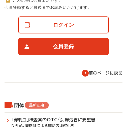
この記事は会員限定です。
非
会員登録すると最後までお読みいただけます。
会
員
の
ログイン
閲
覧
制
限
会員登録
に
つ
い
て
前のページに戻る
団体
最新記事
「穿刺血」検査薬のOTC化、厚労省に要望書
NPhA、薬剤師による補助の明確化も