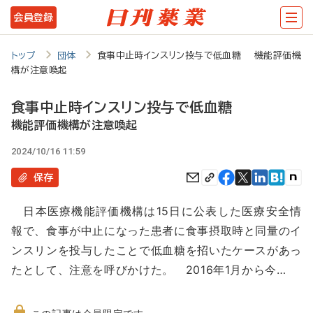
メ
会員登録
イ
ン
トップ
団体
食事中止時インスリン投与で低血糖 機能評価機
構が注意喚起
コ
ン
食事中止時インスリン投与で低血糖
テ
機能評価機構が注意喚起
ン
2024/10/16 11:59
ツ
保存
に
日本医療機能評価機構は15日に公表した医療安全情
移
報で、食事が中止になった患者に食事摂取時と同量のイ
動
ンスリンを投与したことで低血糖を招いたケースがあっ
たとして、注意を呼びかけた。 2016年1月から今…