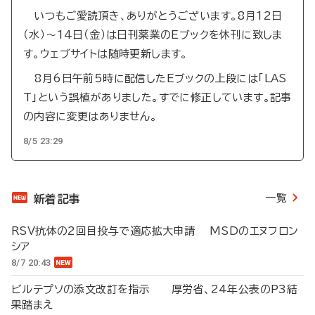
いつもご愛読頂き、ありがとうございます。8月12日
（水）～14日（金）は日刊薬業のEブックを休刊に致しま
す。ウェブサイトは随時更新します。
8月6日午前5時に配信したEブックの上段には「LAS
T」という誤植がありました。すでに修正しています。記事
の内容に変更はありません。
8/5 23:29
一覧
新着記事
RSV抗体の2回目投与で適応拡大申請 MSDのエヌフロン
シア
8/7 20:43
ビルテプソの添文改訂を指示 厚労省、24年公表のP3結
果踏まえ