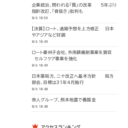
企業統治、問われる「質」の改革 5年ぶり
指針改訂、「骨抜き」批判も
8/6 18:50
【決算】ロート、通期予想を上方修正 日本
やアジアなど好調
8/6 18:49
ロート豪州子会社、外用鎮痛剤事業を買収
セルフケア事業を強化
8/6 18:49
日本薬局方、二十改正へ基本方針 局方
部会、目標は31年4月施行
8/6 18:48
帝人グループ、熊本地震で義援金
8/6 18:48
アクセスランキング