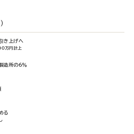
）
引き上げへ
00万円計上
製造所の6％
額
める
し