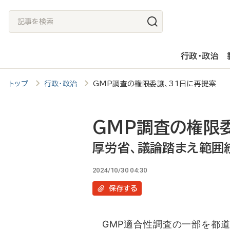
メ
記
イ
事
ン
を
行政・政治
コ
検
ン
索
トップ
行政・政治
GMP調査の権限委譲、31日に再提案 
テ
ン
ツ
GMP調査の権限
に
厚労省、議論踏まえ範囲
移
2024/10/30 04:30
動
保存
する
GMP適合性調査の一部を都道