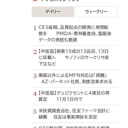
デイリー
ウィークリー
CES省略、品質起点の開発に発想転
換を PMDA・栗林審査役、製販後
データの発信も要請
【中医協】新薬10成分13品目、13日
に収載へ サノフィのサークリサ皮
下注など
薬価以外によるMFN対応は「困難」
AZ・バーネット社長、制度改革求める
【中医協】デュピクセントに4度目の再
算定 11月1日付で
米投資調査会社、住友ファーマ会計に
疑義 住友は事実関係を否定