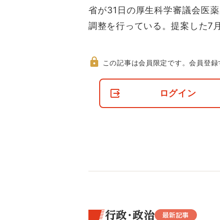
省が31日の厚生科学審議会医
調整を行っている。提案した7月
この記事は会員限定です。
会員登録
非
会
ログイン
員
の
閲
覧
制
限
に
つ
い
て
行政・政治
最新記事