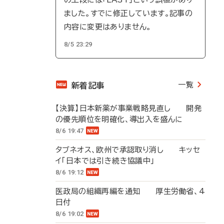
ました。すでに修正しています。記事の
内容に変更はありません。
8/5 23:29
一覧
新着記事
【決算】日本新薬が事業戦略見直し 開発
の優先順位を明確化、導出入を盛んに
8/6 19:47
タブネオス、欧州で承認取り消し キッセ
イ「日本では引き続き協議中」
8/6 19:12
医政局の組織再編を通知 厚生労働省、4
日付
8/6 19:02