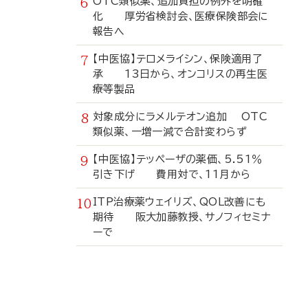
OTC類似薬、追加負担の例外を明確
化 厚労省検討会、医療保険部会に
報告へ
【中医協】テロメライシン、保険適用了
承 13日から、オンコリスの再生医
療等製品
対象成分にラメルテオン追加 OTC
類似薬、一増一減で合計変わらず
【中医協】テッペーザの薬価、5.51％
引き下げ 費用対で、11月から
ITP治療薬ウェイリズ、QOL改善にも
期待 阪大加藤教授、サノフィセミナ
ーで
寄
稿