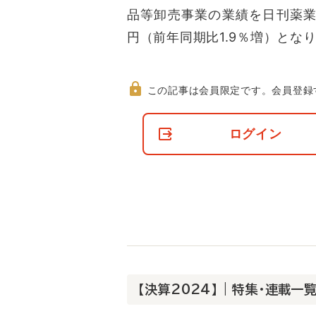
品等卸売事業の業績を日刊薬業が
円（前年同期比1.9％増）とな
この記事は会員限定です。
会員登録
非
会
ログイン
員
の
閲
覧
制
限
に
つ
い
て
【決算2024】 | 特集・連載一