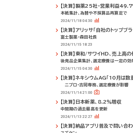
【決算】製薬25社・営業利益49.
本紙集計、為替や不採算品再算定で
2024/11/18 04:30
【決算】アリッサ「自社のトップブラ
富士製薬・森田社長
2024/11/15 18:23
【決算】東和/サワイHD、売上高
後発品企業集計、選定療養は一定の効
2024/11/15 04:30
【決算】ネキシウムAG「10月は数
ニプロ・吉岡専務、選定療養が影響
2024/11/14 21:00
【決算】日本新薬、8.2％増収
中間期の過去最高を更新
2024/11/13 22:27
【決算】納品アプリ普及で問い合わ