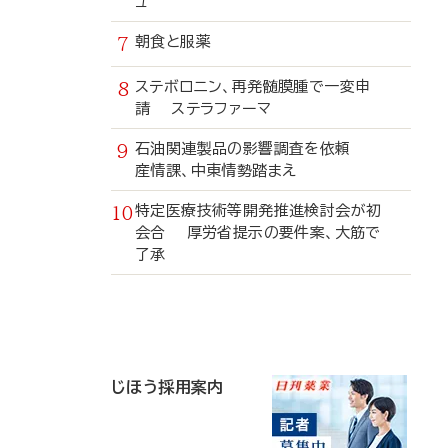
ュ
朝食と服薬
ステボロニン、再発髄膜腫で一変申
請 ステラファーマ
石油関連製品の影響調査を依頼
産情課、中東情勢踏まえ
特定医療技術等開発推進検討会が初
会合 厚労省提示の要件案、大筋で
了承
寄
稿
じほう採用案内