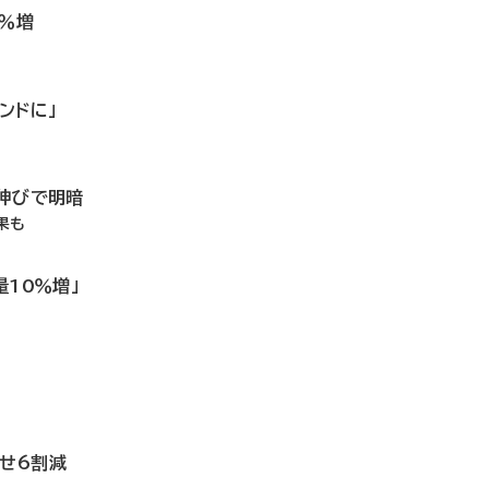
7％増
ンドに」
の伸びで明暗
果も
量10％増」
せ6割減