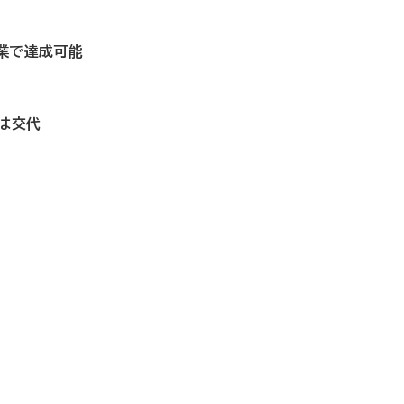
事業で達成可能
は交代
」