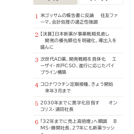
米ゴッサムの報告書に反論 住友ファ
ーマ、会計処理の適正性強調
【決算】日本新薬が事業戦略見直し
開発の優先順位を明確化、導出入を
盛んに
次世代AD薬、開発戦略を具体化 エ
ーザイ・井戸CSO、進行に応じたパイ
プライン構築
コロナワクチン定期接種、きょう開始
来年3月まで
2030年までに黒字化目指す オン
コリス・浦田社長
「32年までに売上高倍増」へ順調 B
MS・勝間社長、27年にも新薬ラッシ