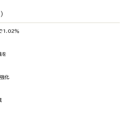
）
1.02％
議を
の強化
減