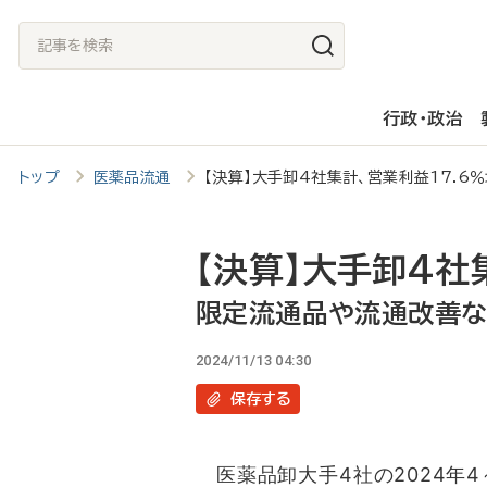
メ
記
イ
事
ン
を
行政・政治
コ
検
ン
索
トップ
医薬品流通
【決算】大手卸4社集計、営業利益17.
テ
ン
ツ
【決算】大手卸4社
に
限定流通品や流通改善
移
2024/11/13 04:30
動
保存
する
医薬品卸大手4社の2024年4