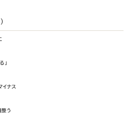
）
工
る」
マイナス
備整う