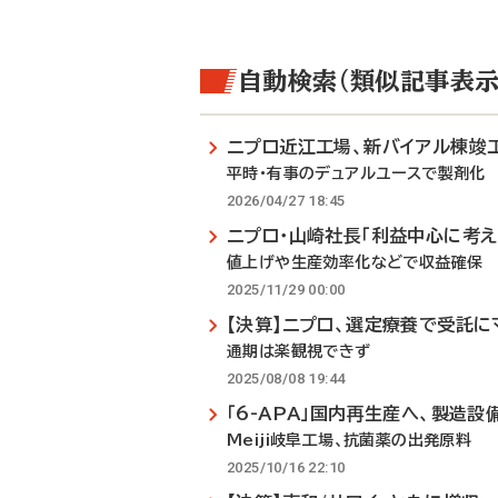
自動検索（類似記事表示
ニプロ近江工場、新バイアル棟竣
平時・有事のデュアルユースで製剤化
2026/04/27 18:45
ニプロ・山崎社長「利益中心に考え
値上げや生産効率化などで収益確保
2025/11/29 00:00
【決算】ニプロ、選定療養で受託に
通期は楽観視できず
2025/08/08 19:44
「6-APA」国内再生産へ、製造設
Meiji岐阜工場、抗菌薬の出発原料
2025/10/16 22:10