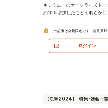
キシウム」のオーソライズド・
約10％増加したことを明らか
この記事は会員限定です。
会員登録
非
会
ログイン
員
の
閲
覧
制
限
に
つ
い
て
【決算2024】 | 特集・連載一