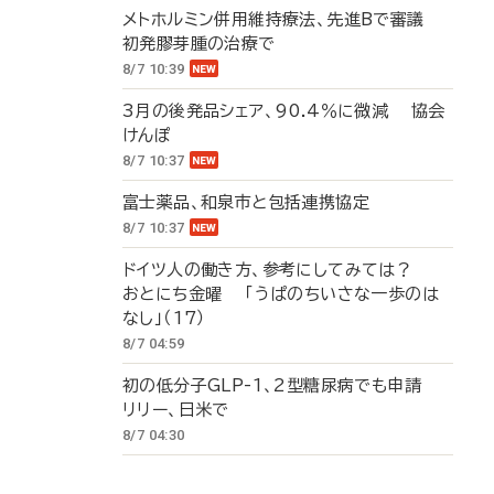
メトホルミン併用維持療法、先進Bで審議
初発膠芽腫の治療で
8/7 10:39
3月の後発品シェア、90.4％に微減 協会
けんぽ
8/7 10:37
富士薬品、和泉市と包括連携協定
8/7 10:37
ドイツ人の働き方、参考にしてみては？
おとにち金曜 「うぱのちいさな一歩のは
なし」（17）
8/7 04:59
初の低分子GLP-1、2型糖尿病でも申請
リリー、日米で
8/7 04:30