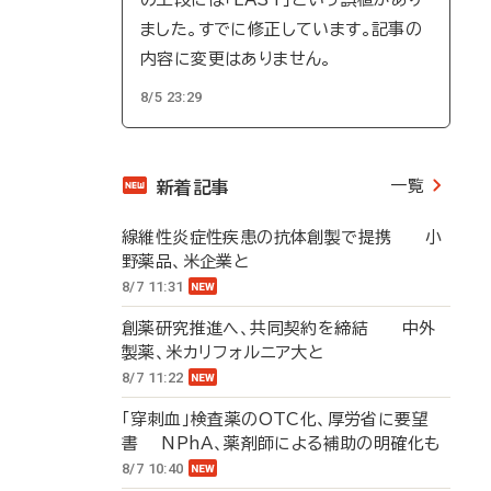
ました。すでに修正しています。記事の
内容に変更はありません。
8/5 23:29
一覧
新着記事
線維性炎症性疾患の抗体創製で提携 小
野薬品、米企業と
8/7 11:31
創薬研究推進へ、共同契約を締結 中外
製薬、米カリフォルニア大と
8/7 11:22
「穿刺血」検査薬のOTC化、厚労省に要望
書 NPhA、薬剤師による補助の明確化も
8/7 10:40