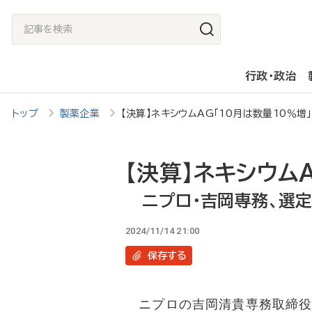
メ
記
イ
事
ン
を
行政・政治
コ
検
ン
索
トップ
製薬企業
【決算】ネキシウムAG「10月は数量10％
テ
ン
ツ
【決算】ネキシウム
に
ニプロ・吉岡専務、選
移
2024/11/14 21:00
動
保存
する
ニプロの吉岡清貴専務取締役は