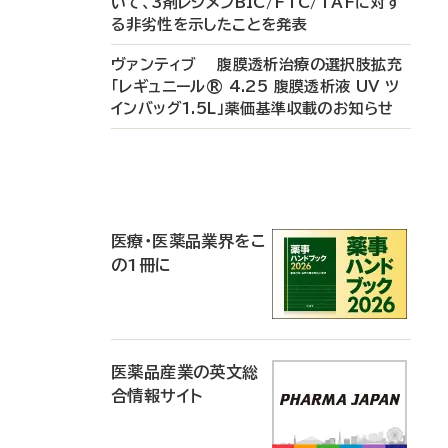
いて、3剤レジメンBIC/FTC/TAFに対す
る非劣性を示したことを発表
ヴァンティブ 腹膜透析治療の選択肢拡充
「レギュニール® 4.25 腹膜透析液 UV ツ
インバッグ1.5L」薬価基準収載のお知らせ
P
R
医療・医薬品業界をこ
の1冊に
医薬品産業の英文総
合情報サイト