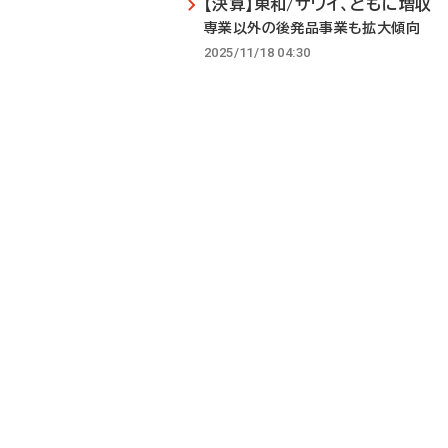
【決算】東和/サワイ、ともに増収
専業以外の後発品事業も拡大傾向
2025/11/18 04:30