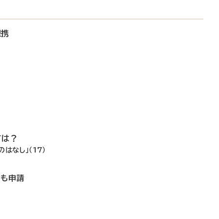
提携
ては？
はなし」（17）
でも申請