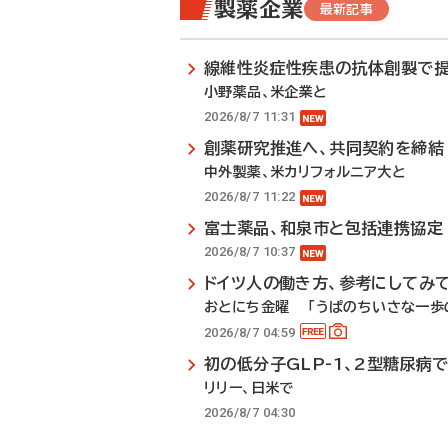
製薬企業
最新記事
線維性炎症性疾患の抗体創製で
小野薬品、米企業と
2026/8/7 11:31
創薬研究推進へ、共同契約を締結
中外製薬、米カリフォルニア大と
2026/8/7 11:22
富士薬品、和泉市と包括連携協定
2026/8/7 10:37
ドイツ人の働き方、参考にしてみ
おとにち金曜 「うぱのちいさな一歩の
2026/8/7 04:59
初の低分子GLP-1、2型糖尿病
リリー、日米で
2026/8/7 04:30