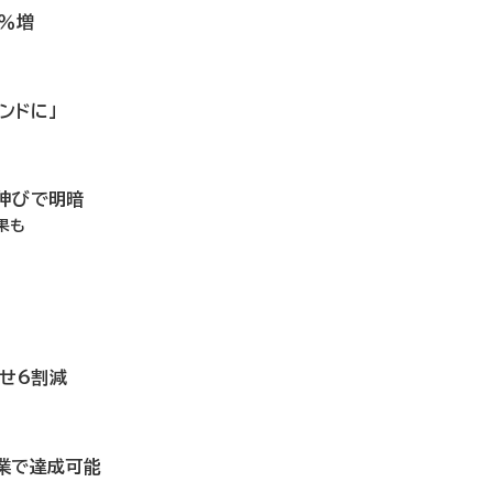
7％増
ンドに」
の伸びで明暗
果も
せ6割減
事業で達成可能