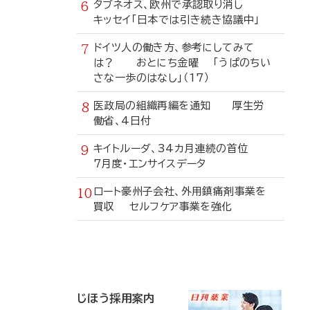
タブネオス、欧州で承認取り消し
キッセイ「日本では引き続き協議中」
ドイツ人の働き方、参考にしてみて
は？ おとにち金曜 「うぱのちい
さな一歩のはなし」（17）
医政局の組織再編を通知 厚生労
働省、4日付
キイトルーダ、34カ月連続の首位
7月度・エンサイスデータ
ロート豪州子会社、外用鎮痛剤事業を
買収 セルフケア事業を強化
寄
稿
じほう採用案内