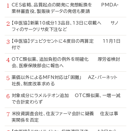
CES省略、品質起点の開発に発想転換を PMDA・
栗林審査役、製販後データの発信も要請
【中医協】新薬10成分13品目、13日に収載へ サノ
フィのサークリサ皮下注など
【中医協】デュピクセントに4度目の再算定 11月1日
付で
OTC類似薬、追加負担の例外を明確化 厚労省検討
会、医療保険部会に報告へ
薬価以外によるMFN対応は「困難」 AZ・バーネット
社長、制度改革求める
対象成分にラメルテオン追加 OTC類似薬、一増一減
で合計変わらず
米投資調査会社、住友ファーマ会計に疑義 住友は事
実関係を否定