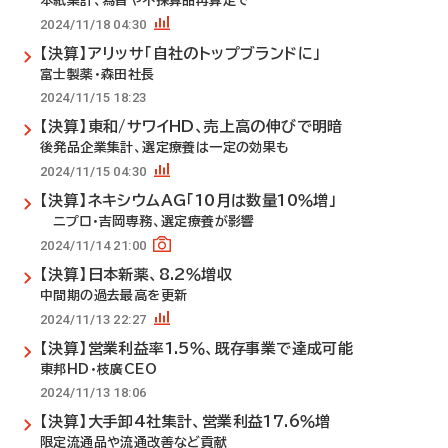
本紙集計、為替や不採算品再算定で
2024/11/18 04:30
【決算】アリッサ「自社のトップブランドに」
富士製薬・森田社長
2024/11/15 18:23
【決算】東和/サワイHD、売上高の伸びで明暗
後発品企業集計、選定療養は一定の効果も
2024/11/15 04:30
【決算】ネキシウムAG「10月は数量10％増」
ニプロ・吉岡専務、選定療養が影響
2024/11/14 21:00
【決算】日本新薬、8.2％増収
中間期の過去最高を更新
2024/11/13 22:27
【決算】営業利益率1.5％、既存事業で達成可能
東邦HD・枝廣CEO
2024/11/13 18:06
【決算】大手卸4社集計、営業利益17.6％増
限定流通品や流通改善など貢献