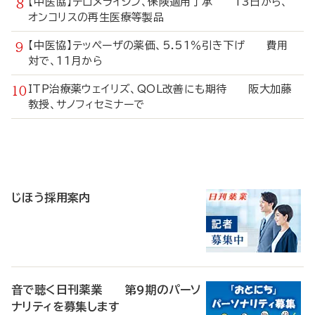
【中医協】テロメライシン、保険適用了承 13日から、
オンコリスの再生医療等製品
【中医協】テッペーザの薬価、5.51％引き下げ 費用
対で、11月から
ITP治療薬ウェイリズ、QOL改善にも期待 阪大加藤
教授、サノフィセミナーで
寄
稿
じほう採用案内
音で聴く日刊薬業 第9期のパーソ
ナリティを募集します