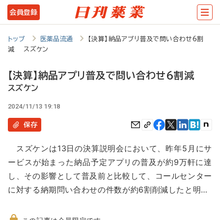
メ
会員登録
イ
ン
トップ
医薬品流通
【決算】納品アプリ普及で問い合わせ6割
減 スズケン
コ
ン
【決算】納品アプリ普及で問い合わせ6割減
テ
スズケン
ン
2024/11/13 19:18
ツ
保存
に
スズケンは13日の決算説明会において、昨年5月にサ
移
ービスが始まった納品予定アプリの普及が約9万軒に達
動
し、その影響として普及前と比較して、コールセンター
に対する納期問い合わせの件数が約6割削減したと明…