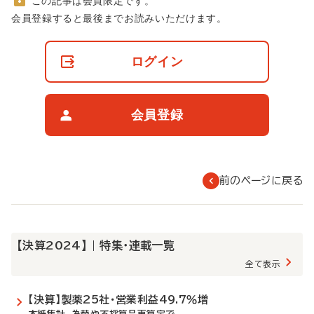
この記事は会員限定です。
非
会員登録すると最後までお読みいただけます。
会
員
の
ログイン
閲
覧
制
限
会員登録
に
つ
い
て
前のページに戻る
【決算2024】 | 特集・連載一覧
全て表示
【決算】製薬25社・営業利益49.7％増