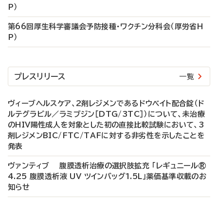
P）
第66回厚生科学審議会予防接種・ワクチン分科会（厚労省H
P）
プレスリリース
一覧
ヴィーブヘルスケア、2剤レジメンであるドウベイト配合錠（ド
ルテグラビル／ラミブジン［DTG/3TC］）について、未治療
のHIV陽性成人を対象とした初の直接比較試験において、3
剤レジメンBIC/FTC/TAFに対する非劣性を示したことを
発表
ヴァンティブ 腹膜透析治療の選択肢拡充 「レギュニール®
4.25 腹膜透析液 UV ツインバッグ1.5L」薬価基準収載のお
知らせ