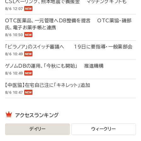
CSLベーリング、熊本地震で義援金 マッチングギフトも
8/6 12:07
OTC医薬品、一元管理へDB整備を提言 OTC薬協・磯部
氏、電子お薬手帳と連携
8/6 10:50
「ビラノア」のスイッチ審議へ 19日に要指導・一般薬部会
8/6 10:49
ゲノムDBの運用、「今秋にも開始」 推進機構
8/6 10:49
【中医協】在宅自己注に「キネレット」追加
8/6 10:47
アクセスランキング
デイリー
ウィークリー