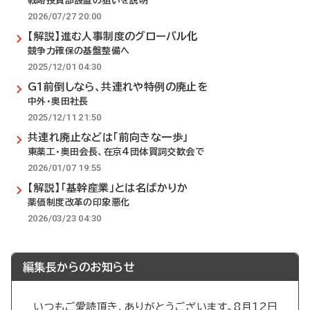
戦略投資部設置の狙いを説明
2026/07/27 20:00
【解説】進む人事制度のグローバル化
競争力確保の基盤整備へ
2025/12/01 04:30
G1前倒しなら、共連れや特例の廃止を
中外・奥田社長
2025/12/11 21:50
共連れ廃止などは「前向きな一歩」
東薬工・奥田会長、在京4団体賀詞交歓会で
2026/01/07 19:55
【解説】「基幹産業」とは名ばかりか
薬価制度改革の印象悪化
2026/03/23 04:30
編集長からのお知らせ
いつもご愛読頂き、ありがとうございます。8月12日