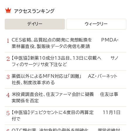
アクセスランキング
デイリー
ウィークリー
CES省略、品質起点の開発に発想転換を PMDA・
栗林審査役、製販後データの発信も要請
【中医協】新薬10成分13品目、13日に収載へ サノ
フィのサークリサ皮下注など
薬価以外によるMFN対応は「困難」 AZ・バーネット
社長、制度改革求める
米投資調査会社、住友ファーマ会計に疑義 住友は事
実関係を否定
【中医協】デュピクセントに4度目の再算定 11月1日
付で
OTC類似薬、追加負担の例外を明確化 厚労省検討