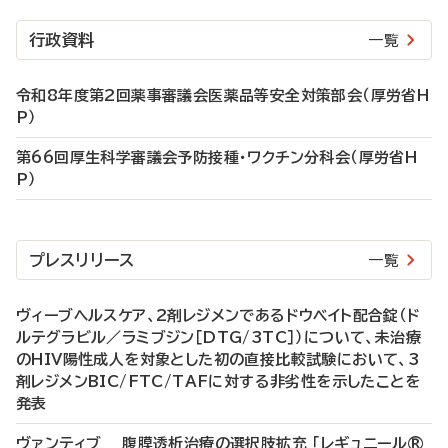
行政資料
一覧
令和8年度第2回薬事審議会医薬品等安全対策部会（厚労省H
P）
第66回厚生科学審議会予防接種・ワクチン分科会（厚労省H
P）
プレスリリース
一覧
ヴィーブヘルスケア、2剤レジメンであるドウベイト配合錠（ド
ルテグラビル／ラミブジン［DTG/3TC］）について、未治療
のHIV陽性成人を対象とした初の直接比較試験において、3
剤レジメンBIC/FTC/TAFに対する非劣性を示したことを
発表
ヴァンティブ 腹膜透析治療の選択肢拡充 「レギュニール®