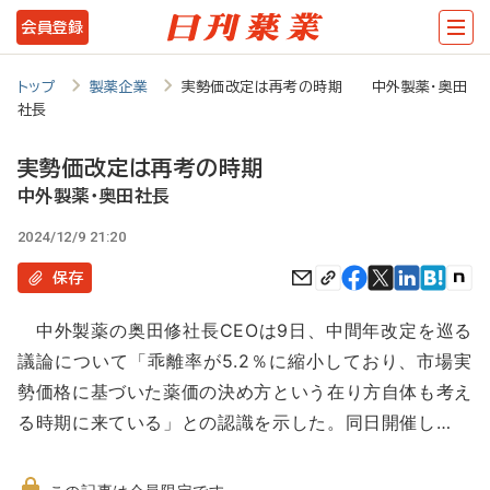
メ
会員登録
イ
ン
トップ
製薬企業
実勢価改定は再考の時期 中外製薬・奥田
社長
コ
ン
実勢価改定は再考の時期
テ
中外製薬・奥田社長
ン
2024/12/9 21:20
ツ
保存
に
中外製薬の奥田修社長CEOは9日、中間年改定を巡る
移
議論について「乖離率が5.2％に縮小しており、市場実
動
勢価格に基づいた薬価の決め方という在り方自体も考え
る時期に来ている」との認識を示した。同日開催し…