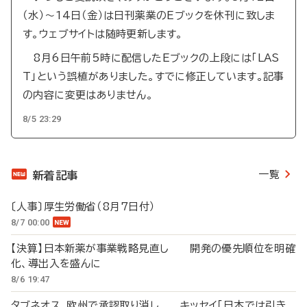
（水）～14日（金）は日刊薬業のEブックを休刊に致しま
す。ウェブサイトは随時更新します。
8月6日午前5時に配信したEブックの上段には「LAS
T」という誤植がありました。すでに修正しています。記事
の内容に変更はありません。
8/5 23:29
一覧
新着記事
〔人事〕厚生労働省（8月7日付）
8/7 00:00
【決算】日本新薬が事業戦略見直し 開発の優先順位を明確
化、導出入を盛んに
8/6 19:47
タブネオス、欧州で承認取り消し キッセイ「日本では引き