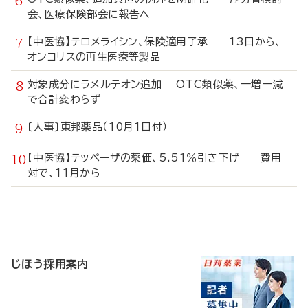
会、医療保険部会に報告へ
【中医協】テロメライシン、保険適用了承 13日から、
オンコリスの再生医療等製品
対象成分にラメルテオン追加 OTC類似薬、一増一減
で合計変わらず
〔人事〕東邦薬品（10月1日付）
【中医協】テッペーザの薬価、5.51％引き下げ 費用
対で、11月から
寄
稿
じほう採用案内