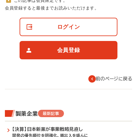
この記事は会員限定です。
非
会員登録すると最後までお読みいただけます。
会
員
の
ログイン
閲
覧
制
限
会員登録
に
つ
い
て
前のページに戻る
製薬企業
最新記事
【決算】日本新薬が事業戦略見直し
開発の優先順位を明確化、導出入を盛んに