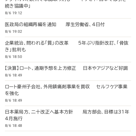
続き協議中」
8/6 19:12
医政局の組織再編を通知 厚生労働省、4日付
8/6 19:02
企業統治、問われる「質」の改革 5年ぶり指針改訂、「骨抜
き」批判も
8/6 18:50
【決算】ロート、通期予想を上方修正 日本やアジアなど好調
8/6 18:49
ロート豪州子会社、外用鎮痛剤事業を買収 セルフケア事業
を強化
8/6 18:49
日本薬局方、二十改正へ基本方針 局方部会、目標は31年
4月施行
8/6 18:48