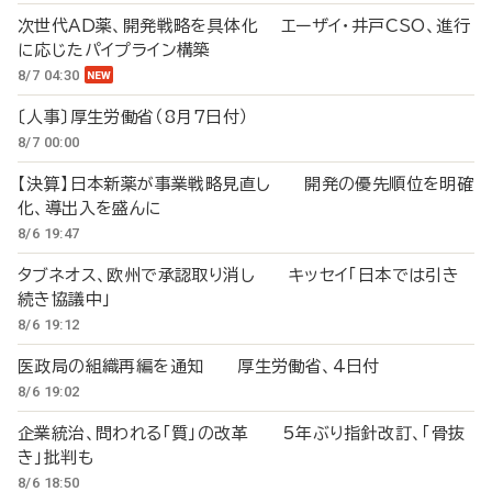
次世代AD薬、開発戦略を具体化 エーザイ・井戸CSO、進行
に応じたパイプライン構築
8/7 04:30
〔人事〕厚生労働省（8月7日付）
8/7 00:00
【決算】日本新薬が事業戦略見直し 開発の優先順位を明確
化、導出入を盛んに
8/6 19:47
タブネオス、欧州で承認取り消し キッセイ「日本では引き
続き協議中」
8/6 19:12
医政局の組織再編を通知 厚生労働省、4日付
8/6 19:02
企業統治、問われる「質」の改革 5年ぶり指針改訂、「骨抜
き」批判も
8/6 18:50