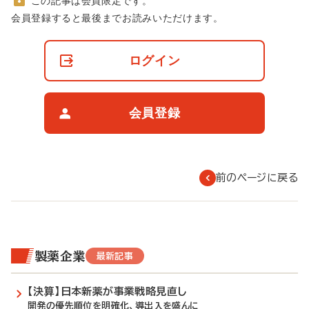
この記事は会員限定です。
非
会員登録すると最後までお読みいただけます。
会
員
の
ログイン
閲
覧
制
限
会員登録
に
つ
い
て
前のページに戻る
製薬企業
最新記事
【決算】日本新薬が事業戦略見直し
開発の優先順位を明確化、導出入を盛んに