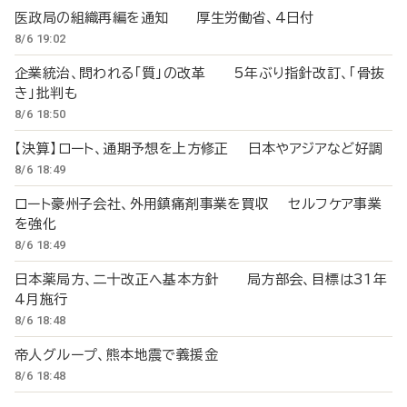
医政局の組織再編を通知 厚生労働省、4日付
8/6 19:02
企業統治、問われる「質」の改革 5年ぶり指針改訂、「骨抜
き」批判も
8/6 18:50
【決算】ロート、通期予想を上方修正 日本やアジアなど好調
8/6 18:49
ロート豪州子会社、外用鎮痛剤事業を買収 セルフケア事業
を強化
8/6 18:49
日本薬局方、二十改正へ基本方針 局方部会、目標は31年
4月施行
8/6 18:48
帝人グループ、熊本地震で義援金
8/6 18:48