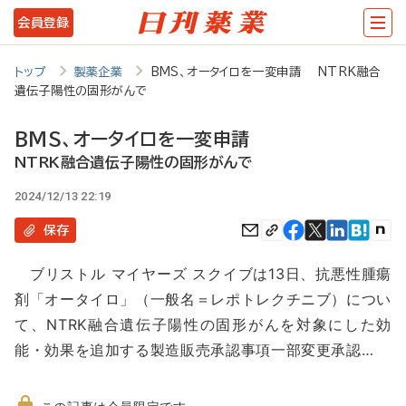
メ
会員登録
イ
ン
トップ
製薬企業
BMS、オータイロを一変申請 NTRK融合
遺伝子陽性の固形がんで
コ
ン
BMS、オータイロを一変申請
テ
NTRK融合遺伝子陽性の固形がんで
ン
2024/12/13 22:19
ツ
保存
に
ブリストル マイヤーズ スクイブは13日、抗悪性腫瘍
移
剤「オータイロ」（一般名＝レポトレクチニブ）につい
動
て、NTRK融合遺伝子陽性の固形がんを対象にした効
能・効果を追加する製造販売承認事項一部変更承認…