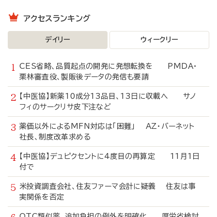
アクセスランキング
デイリー
ウィークリー
CES省略、品質起点の開発に発想転換を PMDA・
栗林審査役、製販後データの発信も要請
【中医協】新薬10成分13品目、13日に収載へ サノ
フィのサークリサ皮下注など
薬価以外によるMFN対応は「困難」 AZ・バーネット
社長、制度改革求める
【中医協】デュピクセントに4度目の再算定 11月1日
付で
米投資調査会社、住友ファーマ会計に疑義 住友は事
実関係を否定
OTC類似薬、追加負担の例外を明確化 厚労省検討