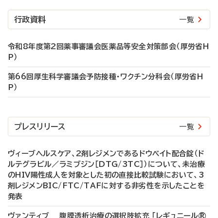
行政資料
一覧
令和8年度第2回薬事審議会医薬品等安全対策部会（厚労省H
P）
第66回厚生科学審議会予防接種・ワクチン分科会（厚労省H
P）
プレスリリース
一覧
ヴィーブヘルスケア、2剤レジメンであるドウベイト配合錠（ド
ルテグラビル／ラミブジン［DTG/3TC］）について、未治療
のHIV陽性成人を対象とした初の直接比較試験において、3
剤レジメンBIC/FTC/TAFに対する非劣性を示したことを
発表
ヴァンティブ 腹膜透析治療の選択肢拡充 「レギュニール®