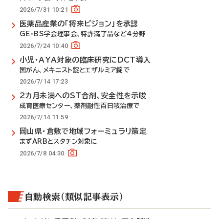
2026/7/31 10:21
医薬品産業の「将来ビジョン」を承認
GE・BS学会理事会、特許満了品など4分野
2026/7/24 10:40
小児・AYA対象の臨床研究にDCT導入
国がん、メキニスト錠とエザルミア錠で
2026/7/14 17:23
2カ月未満へのST合剤、安全性を示唆
成育医療センター、薬剤耐性百日咳治療で
2026/7/14 11:59
岡山県・倉敷で地域フォーミュラリ策定
まずARBとスタチン対象に
2026/7/8 04:30
自動検索（類似記事表示）