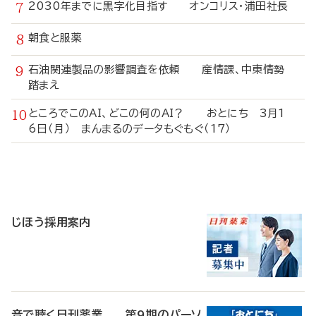
2030年までに黒字化目指す オンコリス・浦田社長
朝食と服薬
石油関連製品の影響調査を依頼 産情課、中東情勢
踏まえ
ところでこのAI、どこの何のAI？ おとにち 3月1
6日（月） まんまるのデータもぐもぐ（17）
寄
稿
じほう採用案内
音で聴く日刊薬業 第9期のパーソ