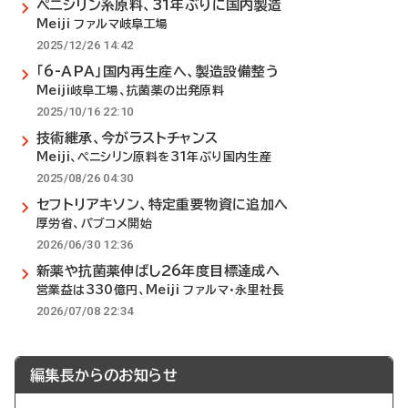
ペニシリン系原料、31年ぶりに国内製造
Meiji ファルマ岐阜工場
2025/12/26 14:42
「6-APA」国内再生産へ、製造設備整う
Meiji岐阜工場、抗菌薬の出発原料
2025/10/16 22:10
技術継承、今がラストチャンス
Meiji、ペニシリン原料を31年ぶり国内生産
2025/08/26 04:30
セフトリアキソン、特定重要物資に追加へ
厚労省、パブコメ開始
2026/06/30 12:36
新薬や抗菌薬伸ばし26年度目標達成へ
営業益は330億円、Meiji ファルマ・永里社長
2026/07/08 22:34
編集長からのお知らせ