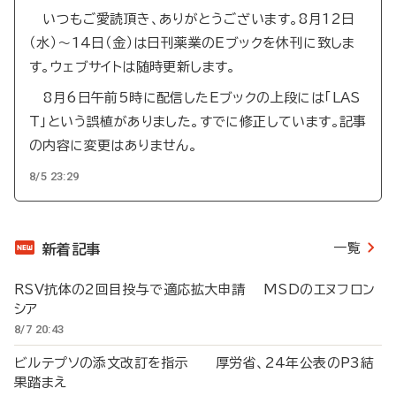
いつもご愛読頂き、ありがとうございます。8月12日
（水）～14日（金）は日刊薬業のEブックを休刊に致しま
す。ウェブサイトは随時更新します。
8月6日午前5時に配信したEブックの上段には「LAS
T」という誤植がありました。すでに修正しています。記事
の内容に変更はありません。
8/5 23:29
一覧
新着記事
RSV抗体の2回目投与で適応拡大申請 MSDのエヌフロン
シア
8/7 20:43
ビルテプソの添文改訂を指示 厚労省、24年公表のP3結
果踏まえ