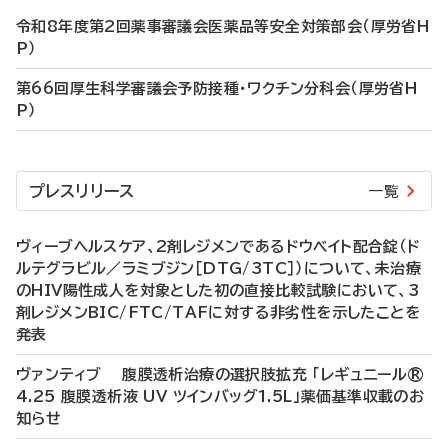
令和8年度第2回薬事審議会医薬品等安全対策部会（厚労省H
P）
第66回厚生科学審議会予防接種・ワクチン分科会（厚労省H
P）
プレスリリース
一覧
ヴィーブヘルスケア、2剤レジメンであるドウベイト配合錠（ド
ルテグラビル／ラミブジン［DTG/3TC］）について、未治療
のHIV陽性成人を対象とした初の直接比較試験において、3
剤レジメンBIC/FTC/TAFに対する非劣性を示したことを
発表
ヴァンティブ 腹膜透析治療の選択肢拡充 「レギュニール®
4.25 腹膜透析液 UV ツインバッグ1.5L」薬価基準収載のお
知らせ