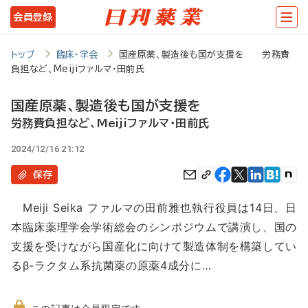
メ
会員登録
イ
ン
トップ
臨床・学会
国産原薬、製造後も国が支援を 労務費
負担など、Meijiファルマ・田前氏
コ
ン
国産原薬、製造後も国が支援を
テ
労務費負担など、Meijiファルマ・田前氏
ン
2024/12/16 21:12
ツ
保存
に
Meiji Seika ファルマの田前雅也執行役員は14日、日
移
本臨床薬理学会学術総会のシンポジウムで講演し、国の
動
支援を受けながら国産化に向けて製造体制を構築してい
るβ-ラクタム系抗菌薬の原薬4成分に…