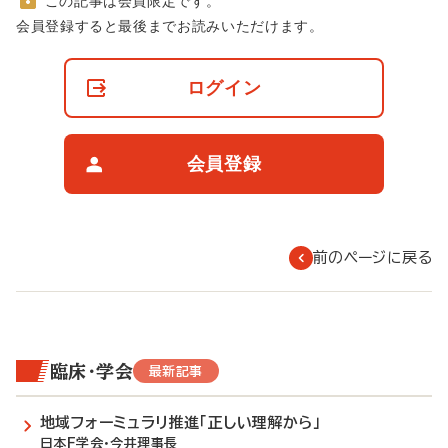
この記事は会員限定です。
非
会員登録すると最後までお読みいただけます。
会
員
の
ログイン
閲
覧
制
限
会員登録
に
つ
い
て
前のページに戻る
臨床・学会
最新記事
地域フォーミュラリ推進「正しい理解から」
日本F学会・今井理事長