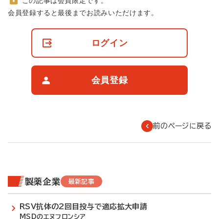
この記事は会員限定です。
非
会員登録すると最後までお読みいただけます。
会
員
の
ログイン
閲
覧
制
限
会員登録
に
つ
い
て
前のページに戻る
製薬企業
最新記事
RSV抗体の2回目投与で適応拡大申請
MSDのエヌフロンシア