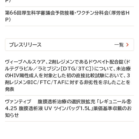
P）
第66回厚生科学審議会予防接種・ワクチン分科会（厚労省H
P）
プレスリリース
一覧
ヴィーブヘルスケア、2剤レジメンであるドウベイト配合錠（ド
ルテグラビル／ラミブジン［DTG/3TC］）について、未治療
のHIV陽性成人を対象とした初の直接比較試験において、3
剤レジメンBIC/FTC/TAFに対する非劣性を示したことを
発表
ヴァンティブ 腹膜透析治療の選択肢拡充 「レギュニール®
4.25 腹膜透析液 UV ツインバッグ1.5L」薬価基準収載のお
知らせ
P