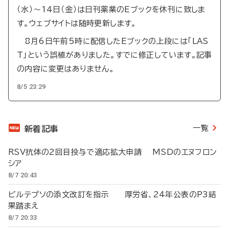
（水）～14日（金）は日刊薬業のEブックを休刊に致しま
す。ウェブサイトは随時更新します。
8月6日午前5時に配信したEブックの上段には「LAS
T」という誤植がありました。すでに修正しています。記事
の内容に変更はありません。
8/5 23:29
一覧
新着記事
RSV抗体の2回目投与で適応拡大申請 MSDのエヌフロン
シア
8/7 20:43
ビルテプソの添文改訂を指示 厚労省、24年公表のP3結
果踏まえ
8/7 20:33