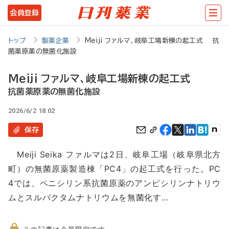
メ
会員登録
イ
ン
トップ
製薬企業
Meiji ファルマ、岐阜工場新棟の起工式 抗
菌薬原薬の無菌化施設
コ
ン
Meiji ファルマ、岐阜工場新棟の起工式
テ
抗菌薬原薬の無菌化施設
ン
2026/6/2 18:02
ツ
保存
に
Meiji Seika ファルマは2日、岐阜工場（岐阜県北方
移
町）の無菌原薬製造棟「PC4」の起工式を行った。PC
動
4では、ペニシリン系抗菌原薬のアンピシリンナトリウ
ムとスルバクタムナトリウムを無菌化す…