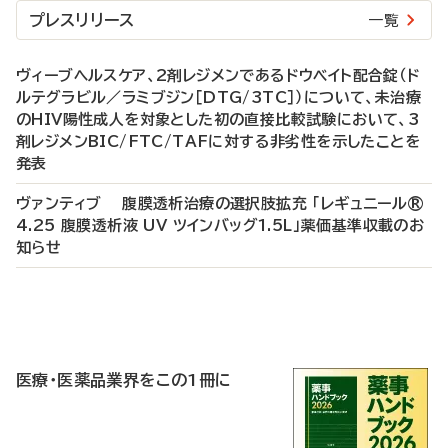
プレスリリース
一覧
ヴィーブヘルスケア、2剤レジメンであるドウベイト配合錠（ド
ルテグラビル／ラミブジン［DTG/3TC］）について、未治療
のHIV陽性成人を対象とした初の直接比較試験において、3
剤レジメンBIC/FTC/TAFに対する非劣性を示したことを
発表
ヴァンティブ 腹膜透析治療の選択肢拡充 「レギュニール®
4.25 腹膜透析液 UV ツインバッグ1.5L」薬価基準収載のお
知らせ
P
R
医療・医薬品業界をこの1冊に