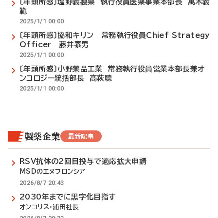
〔年頭所感〕塩野義製薬 執行役員医薬事業本部長 萬木義
範
2025/1/1 00:00
〔年頭所感〕協和キリン 常務執行役員Chief Strategy
Officer 藤井泰男
2025/1/1 00:00
〔年頭所感〕小野薬品工業 常務執行役員営業本部長兼オ
ンコロジー統括部長 髙萩聰
2025/1/1 00:00
製薬企業
最新記事
RSV抗体の2回目投与で適応拡大申請
MSDのエヌフロンシア
2026/8/7 20:43
2030年までに黒字化目指す
オンコリス・浦田社長