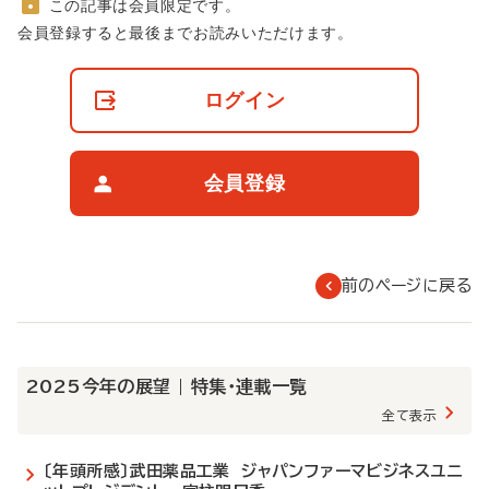
この記事は会員限定です。
非
会員登録すると最後までお読みいただけます。
会
員
の
ログイン
閲
覧
制
限
会員登録
に
つ
い
て
前のページに戻る
2025今年の展望 | 特集・連載一覧
全て表示
〔年頭所感〕武田薬品工業 ジャパンファーマビジネスユニ