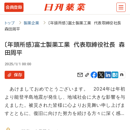
メ
会員登録
イ
ン
トップ
製薬企業
〔年頭所感〕富士製薬工業 代表取締役社長
森田周平
コ
ン
〔年頭所感〕富士製薬工業 代表取締役社長 森
テ
田周平
ン
2025/1/1 00:00
ツ
保存
に
移
あけましておめでとうございます。 2024年は年初
より能登半島地震が発生し、地域社会に大きな影響を与
動
えました。被災された皆様に心よりお見舞い申し上げま
すとともに、復旧に向けた努力を続ける方々に深く感…