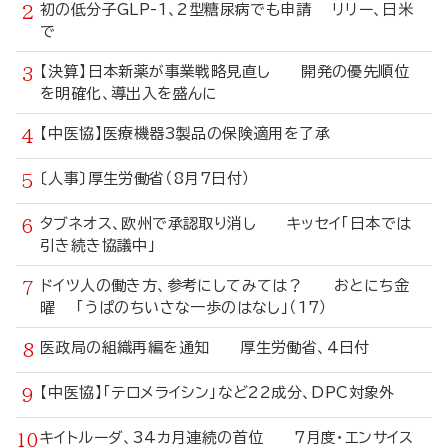
初の低分子GLP-1、2型糖尿病でも申請 リリー、日米
で
【決算】日本新薬が事業戦略見直し 開発の優先順位
を明確化、導出入を盛んに
【中医協】医療機器3製品の保険適用を了承
〔人事〕厚生労働省（8月7日付）
タブネオス、欧州で承認取り消し キッセイ「日本では
引き続き協議中」
ドイツ人の働き方、参考にしてみては？ おとにち金
曜 「うぱのちいさな一歩のはなし」（17）
医政局の組織再編を通知 厚生労働省、4日付
【中医協】「テロメライシン」など22成分、DPC対象外
キイトルーダ、34カ月連続の首位 7月度・エンサイス