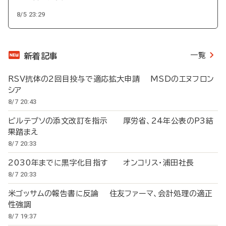
8/5 23:29
一覧
新着記事
RSV抗体の2回目投与で適応拡大申請 MSDのエヌフロン
シア
8/7 20:43
ビルテプソの添文改訂を指示 厚労省、24年公表のP3結
果踏まえ
8/7 20:33
2030年までに黒字化目指す オンコリス・浦田社長
8/7 20:33
米ゴッサムの報告書に反論 住友ファーマ、会計処理の適正
性強調
8/7 19:37