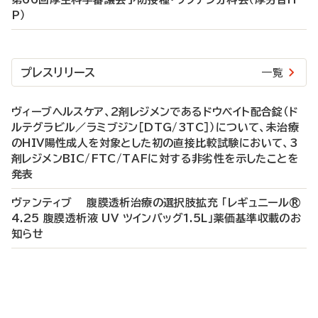
P）
プレスリリース
一覧
ヴィーブヘルスケア、2剤レジメンであるドウベイト配合錠（ド
ルテグラビル／ラミブジン［DTG/3TC］）について、未治療
のHIV陽性成人を対象とした初の直接比較試験において、3
剤レジメンBIC/FTC/TAFに対する非劣性を示したことを
発表
ヴァンティブ 腹膜透析治療の選択肢拡充 「レギュニール®
4.25 腹膜透析液 UV ツインバッグ1.5L」薬価基準収載のお
知らせ
P
R