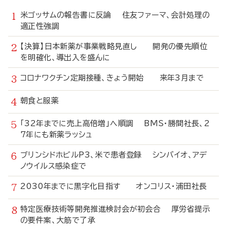
米ゴッサムの報告書に反論 住友ファーマ、会計処理の
適正性強調
【決算】日本新薬が事業戦略見直し 開発の優先順位
を明確化、導出入を盛んに
コロナワクチン定期接種、きょう開始 来年3月まで
朝食と服薬
「32年までに売上高倍増」へ順調 BMS・勝間社長、2
7年にも新薬ラッシュ
ブリンシドホビルP3、米で患者登録 シンバイオ、アデ
ノウイルス感染症で
2030年までに黒字化目指す オンコリス・浦田社長
特定医療技術等開発推進検討会が初会合 厚労省提示
の要件案、大筋で了承