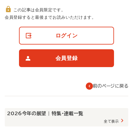
この記事は会員限定です。
非
会員登録すると最後までお読みいただけます。
会
員
の
ログイン
閲
覧
制
限
会員登録
に
つ
い
て
前のページに戻る
2026今年の展望 | 特集・連載一覧
全て表示