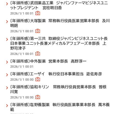
〔年頭所感〕武田薬品工業 ジャパンファーマビジネスユニ
ットプレジデント 宮柱明日香
2026/1/1 00:01
〔年頭所感〕大塚製薬 常務執行役員医薬営業本部長 及川
明朗
2026/1/1 00:01
〔年頭所感〕第一三共 取締役ジャパンビジネスユニット長
日本事業ユニット長兼メディカルアフェアーズ本部長 上
野司津子
2026/1/1 00:01
〔年頭所感〕中外製薬 営業本部長 髙野淳一
2026/1/1 00:01
〔年頭所感〕エーザイ 執行役日本事業担当 遊佐寿彦
2026/1/1 00:00
〔年頭所感〕協和キリン 常務執行役員営業本部長 曽根
川寛
2026/1/1 00:00
〔年頭所感〕塩野義製薬 執行役員医薬事業本部長 萬木義
範