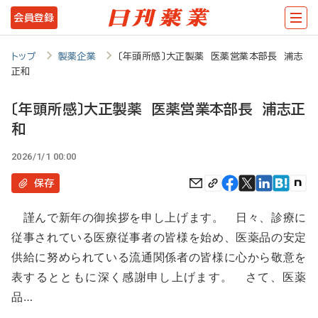
メ
会員登録
イ
ン
トップ
製薬企業
〔年頭所感〕大正製薬 医薬営業本部長 浦志
正和
コ
ン
〔年頭所感〕大正製薬 医薬営業本部長 浦志正
テ
和
ン
2026/1/1 00:00
ツ
保存
に
移
謹んで新年の御挨拶を申し上げます。 日々、診療に
従事されている医療従事者の皆様を始め、医薬品の安定
動
供給に努められている流通関係者の皆様に心から敬意を
表するとともに深く感謝申し上げます。 さて、医薬
品…