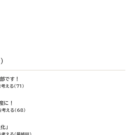
）
一部です！
考える（71）
産に！
を考える（68）
化」
を考える（最終回）