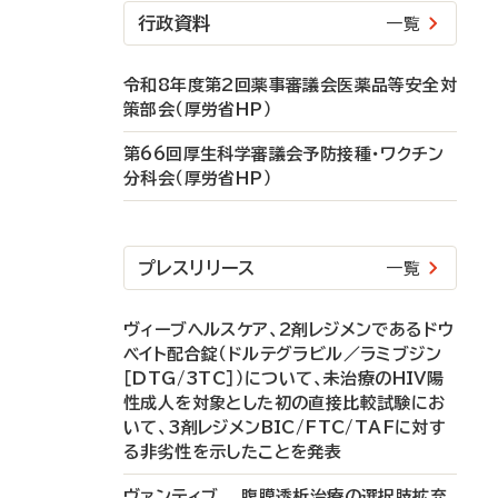
行政資料
一覧
令和8年度第2回薬事審議会医薬品等安全対
策部会（厚労省HP）
第66回厚生科学審議会予防接種・ワクチン
分科会（厚労省HP）
プレスリリース
一覧
ヴィーブヘルスケア、2剤レジメンであるドウ
ベイト配合錠（ドルテグラビル／ラミブジン
［DTG/3TC］）について、未治療のHIV陽
性成人を対象とした初の直接比較試験にお
いて、3剤レジメンBIC/FTC/TAFに対す
る非劣性を示したことを発表
ヴァンティブ 腹膜透析治療の選択肢拡充