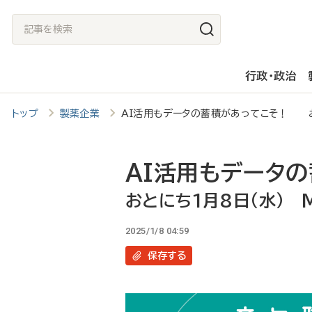
メ
記
イ
事
ン
を
行政・政治
コ
検
ン
索
トップ
製薬企業
AI活用もデータの蓄積があってこそ！ お
テ
ン
ツ
AI活用もデータ
に
おとにち1月8日（水） 
移
2025/1/8 04:59
動
保存
する