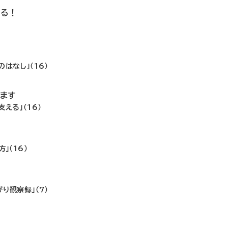
いる！
はなし」（16）
ます
える」（16）
！
」（16）
り観察録」（7）