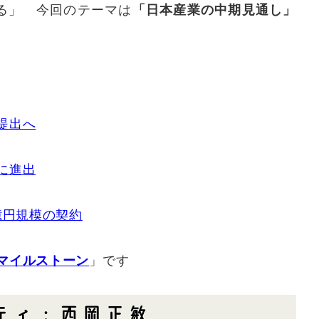
る」 今回のテーマは
「日本産業の中期見通し」
提出へ
に進出
億円規模の契約
マイルストーン
」です