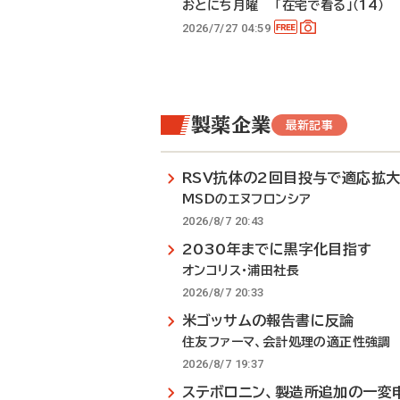
おとにち月曜 「在宅で看る」（14）
2026/7/27 04:59
製薬企業
最新記事
RSV抗体の2回目投与で適応拡
MSDのエヌフロンシア
2026/8/7 20:43
2030年までに黒字化目指す
オンコリス・浦田社長
2026/8/7 20:33
米ゴッサムの報告書に反論
住友ファーマ、会計処理の適正性強調
2026/8/7 19:37
ステボロニン、製造所追加の一変