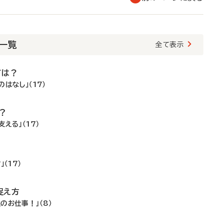
載一覧
全て表示
ては？
はなし」（17）
？
える」（17）
！
（17）
捉え方
のお仕事！」（8）