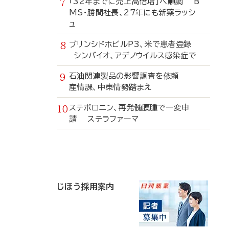
「32年までに売上高倍増」へ順調 B
MS・勝間社長、27年にも新薬ラッシ
ュ
ブリンシドホビルP3、米で患者登録
シンバイオ、アデノウイルス感染症で
石油関連製品の影響調査を依頼
産情課、中東情勢踏まえ
ステボロニン、再発髄膜腫で一変申
請 ステラファーマ
寄
稿
じほう採用案内