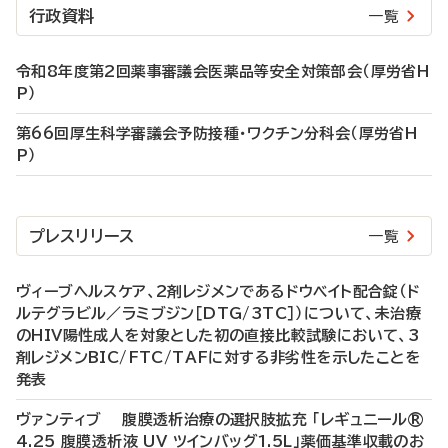
行政資料
一覧
令和8年度第2回薬事審議会医薬品等安全対策部会（厚労省H
P）
第66回厚生科学審議会予防接種・ワクチン分科会（厚労省H
P）
プレスリリース
一覧
ヴィーブヘルスケア、2剤レジメンであるドウベイト配合錠（ド
ルテグラビル／ラミブジン［DTG/3TC］）について、未治療
のHIV陽性成人を対象とした初の直接比較試験において、3
剤レジメンBIC/FTC/TAFに対する非劣性を示したことを
発表
ヴァンティブ 腹膜透析治療の選択肢拡充 「レギュニール®
4.25 腹膜透析液 UV ツインバッグ1.5L」薬価基準収載のお