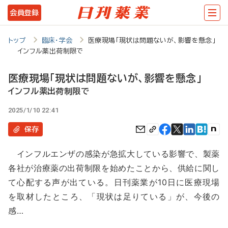
メ
会員登録
イ
ン
トップ
臨床・学会
医療現場「現状は問題ないが、影響を懸念」
インフル薬出荷制限で
コ
ン
医療現場「現状は問題ないが、影響を懸念」
テ
インフル薬出荷制限で
ン
2025/1/10 22:41
ツ
保存
に
インフルエンザの感染が急拡大している影響で、製薬
移
各社が治療薬の出荷制限を始めたことから、供給に関し
動
て心配する声が出ている。日刊薬業が10日に医療現場
を取材したところ、「現状は足りている」が、今後の
感…