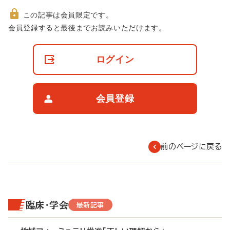
この記事は会員限定です。
非
会員登録すると最後までお読みいただけます。
会
員
の
ログイン
閲
覧
制
限
会員登録
に
つ
い
て
前のページに戻る
臨床・学会
最新記事