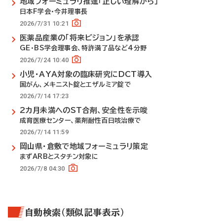
地域フォーミュラリ推進「正しい理解から」
日本F学会・今井理事長
2026/7/31 10:21
医薬品産業の「将来ビジョン」を承認
GE・BS学会理事会、特許満了品など4分野
2026/7/24 10:40
小児・AYA対象の臨床研究にDCT導入
国がん、メキニスト錠とエザルミア錠で
2026/7/14 17:23
2カ月未満へのST合剤、安全性を示唆
成育医療センター、薬剤耐性百日咳治療で
2026/7/14 11:59
岡山県・倉敷で地域フォーミュラリ策定
まずARBとスタチン対象に
2026/7/8 04:30
自動検索（類似記事表示）