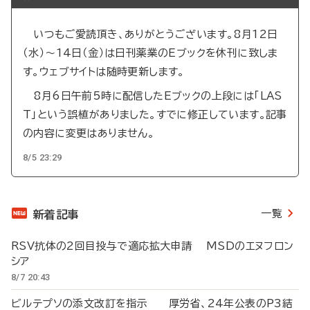
いつもご愛読頂き、ありがとうございます。8月12日
（水）～14日（金）は日刊薬業のEブックを休刊に致しま
す。ウェブサイトは随時更新します。
8月6日午前5時に配信したEブックの上段には「LAS
T」という誤植がありました。すでに修正しています。記事
の内容に変更はありません。
8/5 23:29
一覧
新着記事
RSV抗体の2回目投与で適応拡大申請 MSDのエヌフロン
シア
8/7 20:43
ビルテプソの添文改訂を指示 厚労省、24年公表のP3結