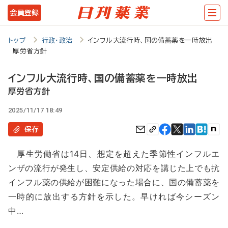
メ
会員登録
イ
ン
トップ
行政・政治
インフル大流行時、国の備蓄薬を一時放出
厚労省方針
コ
ン
インフル大流行時、国の備蓄薬を一時放出
テ
厚労省方針
ン
2025/11/17 18:49
ツ
保存
に
厚生労働省は14日、想定を超えた季節性インフルエ
移
ンザの流行が発生し、安定供給の対応を講じた上でも抗
動
インフル薬の供給が困難になった場合に、国の備蓄薬を
一時的に放出する方針を示した。早ければ今シーズン
中…