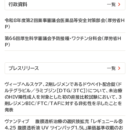
行政資料
一覧
令和8年度第2回薬事審議会医薬品等安全対策部会（厚労省H
P）
第66回厚生科学審議会予防接種・ワクチン分科会（厚労省H
P）
プレスリリース
一覧
ヴィーブヘルスケア、2剤レジメンであるドウベイト配合錠（ド
ルテグラビル／ラミブジン［DTG/3TC］）について、未治療
のHIV陽性成人を対象とした初の直接比較試験において、3
剤レジメンBIC/FTC/TAFに対する非劣性を示したことを
発表
ヴァンティブ 腹膜透析治療の選択肢拡充 「レギュニール®
4.25 腹膜透析液 UV ツインバッグ1.5L」薬価基準収載のお