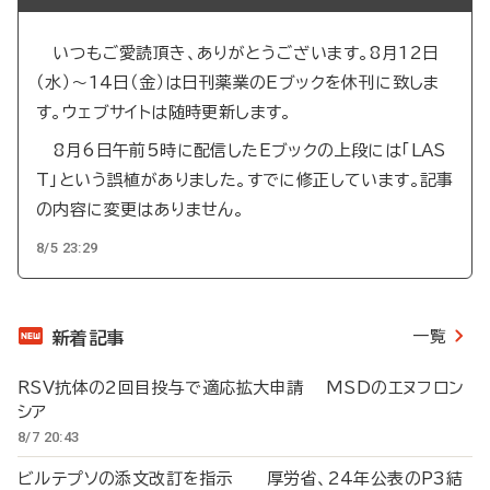
いつもご愛読頂き、ありがとうございます。8月12日
（水）～14日（金）は日刊薬業のEブックを休刊に致しま
す。ウェブサイトは随時更新します。
8月6日午前5時に配信したEブックの上段には「LAS
T」という誤植がありました。すでに修正しています。記事
の内容に変更はありません。
8/5 23:29
一覧
新着記事
RSV抗体の2回目投与で適応拡大申請 MSDのエヌフロン
シア
8/7 20:43
ビルテプソの添文改訂を指示 厚労省、24年公表のP3結