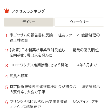
アクセスランキング
デイリー
ウィークリー
米ゴッサムの報告書に反論 住友ファーマ、会計処理の
適正性強調
【決算】日本新薬が事業戦略見直し 開発の優先順位
を明確化、導出入を盛んに
コロナワクチン定期接種、きょう開始 来年3月まで
朝食と服薬
特定医療技術等開発推進検討会が初会合 厚労省提示
の要件案、大筋で了承
ブリンシドホビルP3、米で患者登録 シンバイオ、アデ
ノウイルス感染症で