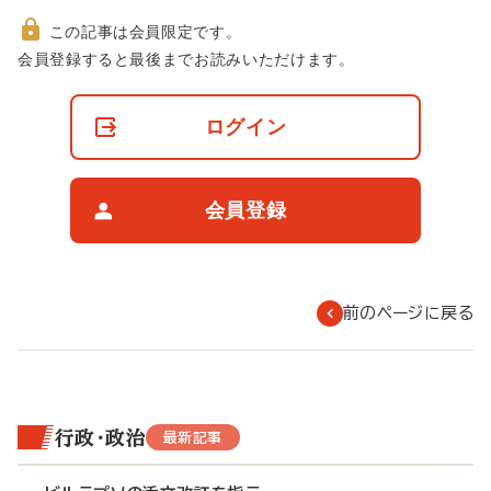
この記事は会員限定です。
非
会員登録すると最後までお読みいただけます。
会
員
の
ログイン
閲
覧
制
限
会員登録
に
つ
い
て
前のページに戻る
行政・政治
最新記事