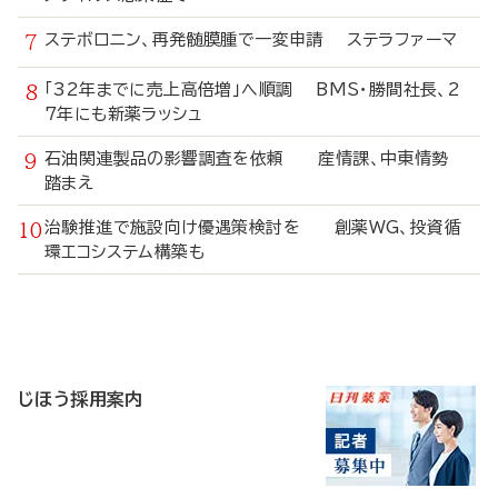
ステボロニン、再発髄膜腫で一変申請 ステラファーマ
「32年までに売上高倍増」へ順調 BMS・勝間社長、2
7年にも新薬ラッシュ
石油関連製品の影響調査を依頼 産情課、中東情勢
踏まえ
治験推進で施設向け優遇策検討を 創薬WG、投資循
環エコシステム構築も
寄
稿
じほう採用案内