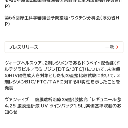
令和8年度第2回薬事審議会医薬品等安全対策部会（厚労省H
P）
第66回厚生科学審議会予防接種・ワクチン分科会（厚労省H
P）
プレスリリース
一覧
ヴィーブヘルスケア、2剤レジメンであるドウベイト配合錠（ド
ルテグラビル／ラミブジン［DTG/3TC］）について、未治療
のHIV陽性成人を対象とした初の直接比較試験において、3
剤レジメンBIC/FTC/TAFに対する非劣性を示したことを
発表
ヴァンティブ 腹膜透析治療の選択肢拡充 「レギュニール®
4.25 腹膜透析液 UV ツインバッグ1.5L」薬価基準収載のお
知らせ