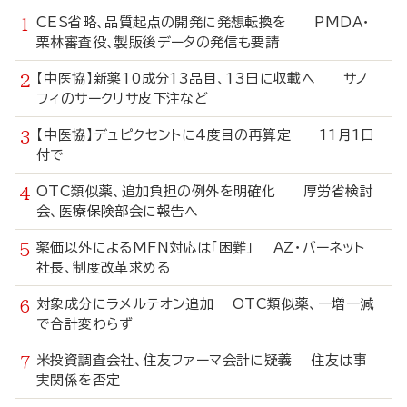
CES省略、品質起点の開発に発想転換を PMDA・
栗林審査役、製販後データの発信も要請
【中医協】新薬10成分13品目、13日に収載へ サノ
フィのサークリサ皮下注など
【中医協】デュピクセントに4度目の再算定 11月1日
付で
OTC類似薬、追加負担の例外を明確化 厚労省検討
会、医療保険部会に報告へ
薬価以外によるMFN対応は「困難」 AZ・バーネット
社長、制度改革求める
対象成分にラメルテオン追加 OTC類似薬、一増一減
で合計変わらず
米投資調査会社、住友ファーマ会計に疑義 住友は事
実関係を否定