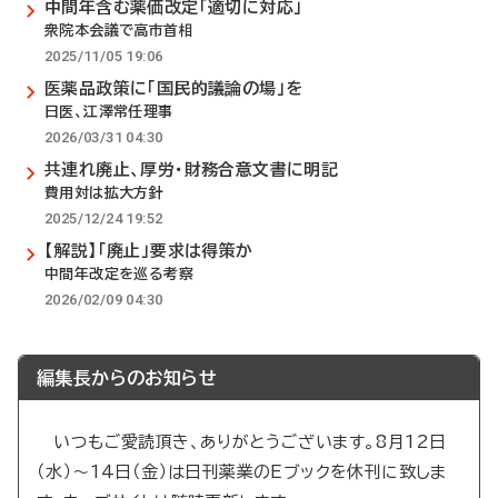
中間年含む薬価改定「適切に対応」
衆院本会議で高市首相
2025/11/05 19:06
医薬品政策に「国民的議論の場」を
日医、江澤常任理事
2026/03/31 04:30
共連れ廃止、厚労・財務合意文書に明記
費用対は拡大方針
2025/12/24 19:52
【解説】「廃止」要求は得策か
中間年改定を巡る考察
2026/02/09 04:30
編集長からのお知らせ
いつもご愛読頂き、ありがとうございます。8月12日
（水）～14日（金）は日刊薬業のEブックを休刊に致しま