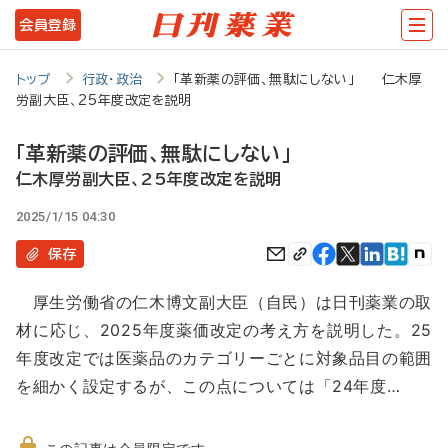
メ
会員登録
イ
ン
トップ
行政・政治
「革新薬の評価、無駄にしない」 仁木厚
労副大臣、25年度改定を説明
コ
ン
「革新薬の評価、無駄にしない」
テ
仁木厚労副大臣、25年度改定を説明
ン
2025/1/15 04:30
ツ
保存
に
厚生労働省の仁木博文副大臣（自民）は日刊薬業の取
移
材に応じ、2025年度薬価改定の考え方を説明した。25
動
年度改定では医薬品のカテゴリーごとに対象品目の範囲
を細かく設定するが、この点については「24年度…