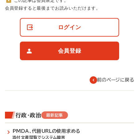
この記事は会員限定です。
非
会員登録すると最後までお読みいただけます。
会
員
の
ログイン
閲
覧
制
限
会員登録
に
つ
い
て
前のページに戻る
行政・政治
最新記事
PMDA、代替URLの使用求める
添付文書閲覧でシステム障害