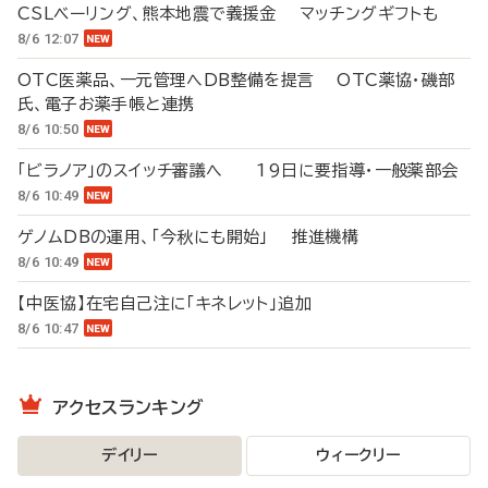
CSLベーリング、熊本地震で義援金 マッチングギフトも
8/6 12:07
OTC医薬品、一元管理へDB整備を提言 OTC薬協・磯部
氏、電子お薬手帳と連携
8/6 10:50
「ビラノア」のスイッチ審議へ 19日に要指導・一般薬部会
8/6 10:49
ゲノムDBの運用、「今秋にも開始」 推進機構
8/6 10:49
【中医協】在宅自己注に「キネレット」追加
8/6 10:47
アクセスランキング
デイリー
ウィークリー