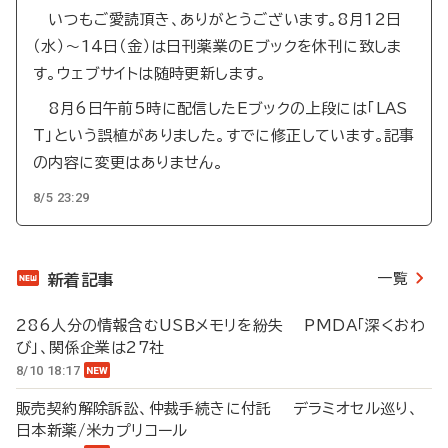
いつもご愛読頂き、ありがとうございます。8月12日
（水）～14日（金）は日刊薬業のEブックを休刊に致しま
す。ウェブサイトは随時更新します。
8月6日午前5時に配信したEブックの上段には「LAS
T」という誤植がありました。すでに修正しています。記事
の内容に変更はありません。
8/5 23:29
一覧
新着記事
286人分の情報含むUSBメモリを紛失 PMDA「深くおわ
び」、関係企業は27社
8/10 18:17
販売契約解除訴訟、仲裁手続きに付託 デラミオセル巡り、
日本新薬/米カプリコール