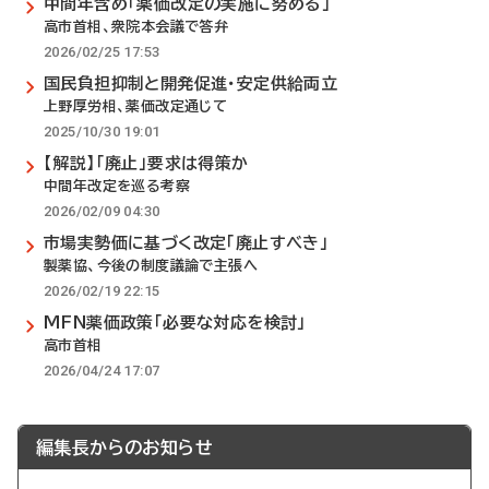
中間年含め「薬価改定の実施に努める」
高市首相、衆院本会議で答弁
2026/02/25 17:53
国民負担抑制と開発促進・安定供給両立
上野厚労相、薬価改定通じて
2025/10/30 19:01
【解説】「廃止」要求は得策か
中間年改定を巡る考察
2026/02/09 04:30
市場実勢価に基づく改定「廃止すべき」
製薬協、今後の制度議論で主張へ
2026/02/19 22:15
MFN薬価政策「必要な対応を検討」
高市首相
2026/04/24 17:07
編集長からのお知らせ