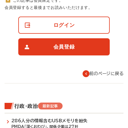
この記事は会員限定です。
非
会員登録すると最後までお読みいただけます。
会
員
の
ログイン
閲
覧
制
限
会員登録
に
つ
い
て
前のページに戻る
行政・政治
最新記事
286人分の情報含むUSBメモリを紛失
PMDA「深くおわび」、関係企業は27社