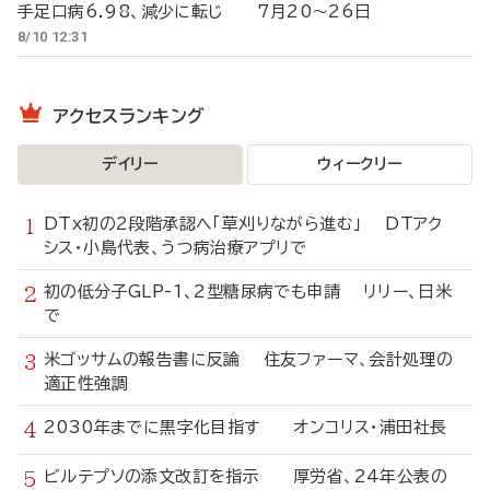
手足口病6.98、減少に転じ 7月20～26日
8/10 12:31
アクセスランキング
デイリー
ウィークリー
DTx初の2段階承認へ「草刈りながら進む」 DTアク
シス・小島代表、うつ病治療アプリで
初の低分子GLP-1、2型糖尿病でも申請 リリー、日米
で
米ゴッサムの報告書に反論 住友ファーマ、会計処理の
適正性強調
2030年までに黒字化目指す オンコリス・浦田社長
ビルテプソの添文改訂を指示 厚労省、24年公表の