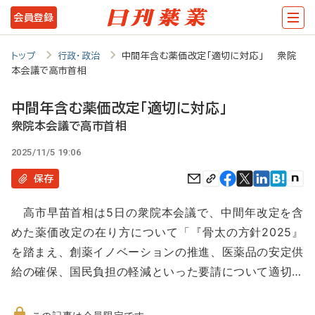
メ
会員登録
イ
ン
トップ
行政・政治
中間年含む薬価改定「適切に対応」 衆院
本会議で高市首相
コ
ン
中間年含む薬価改定「適切に対応」
テ
衆院本会議で高市首相
ン
2025/11/5 19:06
ツ
保存
に
高市早苗首相は5日の衆院本会議で、中間年改定を含
移
めた薬価改定の在り方について「『骨太の方針2025』
動
を踏まえ、創薬イノベーションの推進、医薬品の安定供
給の確保、国民負担の軽減といった要請について適切…