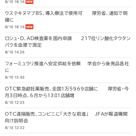
8/10 18:16
ウステキヌマブBS、導入療法で使用可 厚労省、通知で明
確に
8/10 18:16
ロシュ・D、AD検査薬を国内申請 217位リン酸化タウタン
パクを血漿で測定
8/10 14:26
フォーミュラリ推進へ安定供給を依頼 学会から後発品各社
に
8/10 13:43
OTC緊急避妊薬販売、全国1万5969店舗に 厚労省・今
月3日時点、6月から1381店舗増
8/10 12:33
OTC遠隔販売、コンビニに「大きな前進」 JFAが報道機関
向け説明会
8/10 12:32