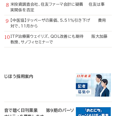
米投資調査会社、住友ファーマ会計に疑義 住友は事
実関係を否定
【中医協】テッペーザの薬価、5.51％引き下げ 費用
対で、11月から
ITP治療薬ウェイリズ、QOL改善にも期待 阪大加藤
教授、サノフィセミナーで
寄
稿
じほう採用案内
音で聴く日刊薬業 第9期のパーソ