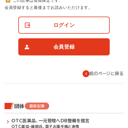
この記事は会員限定です。
非
会員登録すると最後までお読みいただけます。
会
員
の
ログイン
閲
覧
制
限
会員登録
に
つ
い
て
前のページに戻る
団体
最新記事
OTC医薬品、一元管理へDB整備を提言
OTC薬協・磯部氏、電子お薬手帳と連携