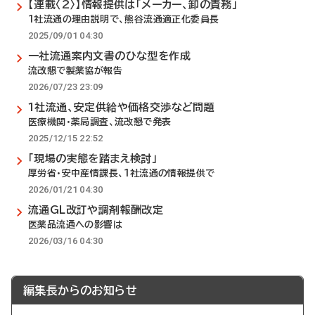
【連載〈2〉】情報提供は「メーカー、卸の責務」
1社流通の理由説明で、熊谷流通適正化委員長
2025/09/01 04:30
一社流通案内文書のひな型を作成
流改懇で製薬協が報告
2026/07/23 23:09
1社流通、安定供給や価格交渉など問題
医療機関・薬局調査、流改懇で発表
2025/12/15 22:52
「現場の実態を踏まえ検討」
厚労省・安中産情課長、1社流通の情報提供で
2026/01/21 04:30
流通GL改訂や調剤報酬改定
医薬品流通への影響は
2026/03/16 04:30
編集長からのお知らせ