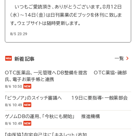
いつもご愛読頂き、ありがとうございます。8月12日
（水）～14日（金）は日刊薬業のEブックを休刊に致しま
す。ウェブサイトは随時更新します。
8/5 23:29
一覧
新着記事
OTC医薬品、一元管理へDB整備を提言 OTC薬協・磯部
氏、電子お薬手帳と連携
8/6 10:50
「ビラノア」のスイッチ審議へ 19日に要指導・一般薬部会
8/6 10:49
ゲノムDBの運用、「今秋にも開始」 推進機構
8/6 10:49
【中医協】在宅自己注に「キネレット」追加