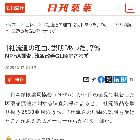
メ
会員登録
イ
ン
トップ
団体
1社流通の理由、説明「あった」7％ NPhA調
査、流通改善GL順守されず
コ
ン
1社流通の理由、説明「あった」7％
テ
NPhA調査、流通改善GL順守されず
ン
2025/1/17 21:57
ツ
保存
に
日本保険薬局協会（NPhA）が16日の会見で報告した
移
医薬品流通に関する調査結果によると、1社流通品を取
動
り扱う2533薬局のうち、1社流通の理由の説明を受け
たことがあるのはメーカーからが7.1％、卸か…