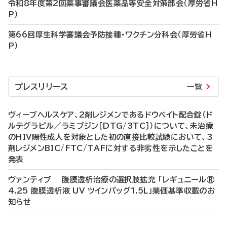
令和8年度第2回薬事審議会医薬品等安全対策部会（厚労省H
P）
第66回厚生科学審議会予防接種・ワクチン分科会（厚労省H
P）
プレスリリース
一覧
ヴィーブヘルスケア、2剤レジメンであるドウベイト配合錠（ド
ルテグラビル／ラミブジン［DTG/3TC］）について、未治療
のHIV陽性成人を対象とした初の直接比較試験において、3
剤レジメンBIC/FTC/TAFに対する非劣性を示したことを
発表
ヴァンティブ 腹膜透析治療の選択肢拡充 「レギュニール®
4.25 腹膜透析液 UV ツインバッグ1.5L」薬価基準収載のお
知らせ