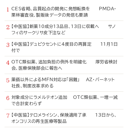
CES省略、品質起点の開発に発想転換を PMDA・
栗林審査役、製販後データの発信も要請
【中医協】新薬10成分13品目、13日に収載へ サノ
フィのサークリサ皮下注など
【中医協】デュピクセントに4度目の再算定 11月1日
付で
OTC類似薬、追加負担の例外を明確化 厚労省検討
会、医療保険部会に報告へ
薬価以外によるMFN対応は「困難」 AZ・バーネット
社長、制度改革求める
対象成分にラメルテオン追加 OTC類似薬、一増一減
で合計変わらず
【中医協】テロメライシン、保険適用了承 13日から、
オンコリスの再生医療等製品