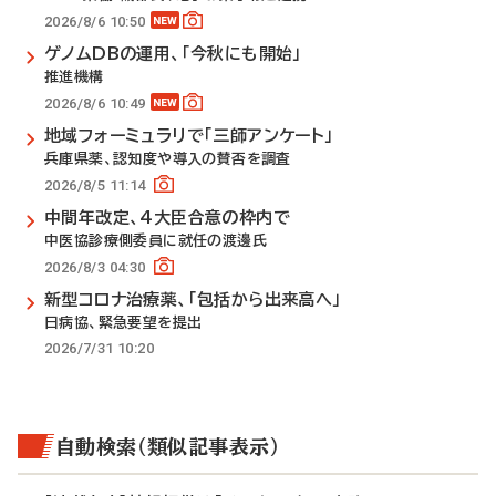
2026/8/6 10:50
ゲノムDBの運用、「今秋にも開始」
推進機構
2026/8/6 10:49
地域フォーミュラリで「三師アンケート」
兵庫県薬、認知度や導入の賛否を調査
2026/8/5 11:14
中間年改定、4大臣合意の枠内で
中医協診療側委員に就任の渡邊氏
2026/8/3 04:30
新型コロナ治療薬、「包括から出来高へ」
日病協、緊急要望を提出
2026/7/31 10:20
自動検索（類似記事表示）