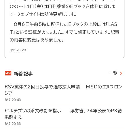
（水）～14日（金）は日刊薬業のEブックを休刊に致しま
す。ウェブサイトは随時更新します。
8月6日午前5時に配信したEブックの上段には「LAS
T」という誤植がありました。すでに修正しています。記事
の内容に変更はありません。
8/5 23:29
一覧
新着記事
RSV抗体の2回目投与で適応拡大申請 MSDのエヌフロン
シア
8/7 20:43
ビルテプソの添文改訂を指示 厚労省、24年公表のP3結
果踏まえ
8/7 20:33