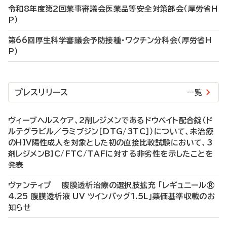
令和8年度第2回薬事審議会医薬品等安全対策部会（厚労省H
P）
第66回厚生科学審議会予防接種・ワクチン分科会（厚労省H
P）
プレスリリース
一覧
ヴィーブヘルスケア、2剤レジメンであるドウベイト配合錠（ド
ルテグラビル／ラミブジン［DTG/3TC］）について、未治療
のHIV陽性成人を対象とした初の直接比較試験において、3
剤レジメンBIC/FTC/TAFに対する非劣性を示したことを
発表
ヴァンティブ 腹膜透析治療の選択肢拡充 「レギュニール®
4.25 腹膜透析液 UV ツインバッグ1.5L」薬価基準収載のお
知らせ