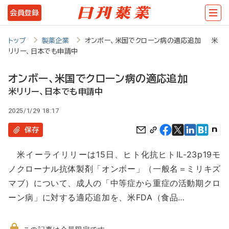
メ
会員登録
イ
ン
トップ
製薬企業
オンボー、米国でクローン病の適応追加 米
リリー、日本でも申請中
コ
ン
オンボー、米国でクローン病の適応追加
テ
米リリー、日本でも申請中
ン
2025/1/29 18:17
ツ
保存
に
米イーライリリーは15日、ヒト化抗ヒトIL-23p19モ
移
ノクローナル抗体製剤「オンボー」（一般名＝ミリキズ
動
マブ）について、成人の「中等症から重症の活動期クロ
ーン病」に対する適応追加を、米FDA（食品…