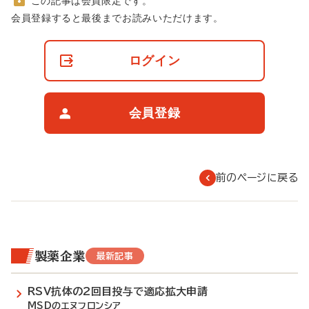
この記事は会員限定です。
非
会員登録すると最後までお読みいただけます。
会
員
の
ログイン
閲
覧
制
限
会員登録
に
つ
い
て
前のページに戻る
製薬企業
最新記事
RSV抗体の2回目投与で適応拡大申請
MSDのエヌフロンシア