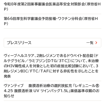
令和8年度第2回薬事審議会医薬品等安全対策部会（厚労省H
P）
第66回厚生科学審議会予防接種・ワクチン分科会（厚労省H
P）
プレスリリース
一覧
ヴィーブヘルスケア、2剤レジメンであるドウベイト配合錠（ド
ルテグラビル／ラミブジン［DTG/3TC］）について、未治療
のHIV陽性成人を対象とした初の直接比較試験において、3
剤レジメンBIC/FTC/TAFに対する非劣性を示したことを
発表
ヴァンティブ 腹膜透析治療の選択肢拡充 「レギュニール®
4.25 腹膜透析液 UV ツインバッグ1.5L」薬価基準収載のお
知らせ