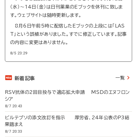
（水）～14日（金）は日刊薬業のEブックを休刊に致しま
す。ウェブサイトは随時更新します。
8月6日午前5時に配信したEブックの上段には「LAS
T」という誤植がありました。すでに修正しています。記事
の内容に変更はありません。
8/5 23:29
一覧
新着記事
RSV抗体の2回目投与で適応拡大申請 MSDのエヌフロン
シア
8/7 20:43
ビルテプソの添文改訂を指示 厚労省、24年公表のP3結
果踏まえ
8/7 20:33