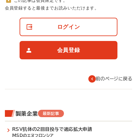
この記事は会員限定です。
非
会員登録すると最後までお読みいただけます。
会
員
の
ログイン
閲
覧
制
限
会員登録
に
つ
い
て
前のページに戻る
製薬企業
最新記事
RSV抗体の2回目投与で適応拡大申請
MSDのエヌフロンシア