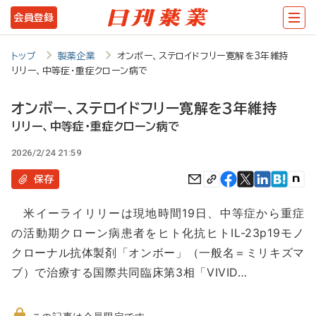
メ
会員登録
イ
ン
トップ
製薬企業
オンボー、ステロイドフリー寛解を3年維持
リリー、中等症・重症クローン病で
コ
ン
オンボー、ステロイドフリー寛解を3年維持
テ
リリー、中等症・重症クローン病で
ン
2026/2/24 21:59
ツ
保存
に
米イーライリリーは現地時間19日、中等症から重症
移
の活動期クローン病患者をヒト化抗ヒトIL-23p19モノ
動
クローナル抗体製剤「オンボー」（一般名＝ミリキズマ
ブ）で治療する国際共同臨床第3相「VIVID…