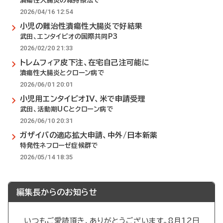
潰瘍性大腸炎の維持療法で
2026/04/16 12:54
小児の難治性潰瘍性大腸炎で好結果
武田、エンタイビオの国際共同P3
2026/02/20 21:33
トレムフィア皮下注、在宅自己注可能に
潰瘍性大腸炎とクローン病で
2026/06/01 20:01
小児用エンタイビオIV、米で申請受理
武田、活動期UCとクローン病で
2026/06/10 20:31
ガザイバの適応拡大申請、中外/日本新薬
特発性ネフローゼ症候群で
2026/05/14 18:35
編集長からのお知らせ
いつもご愛読頂き、ありがとうございます。8月12日