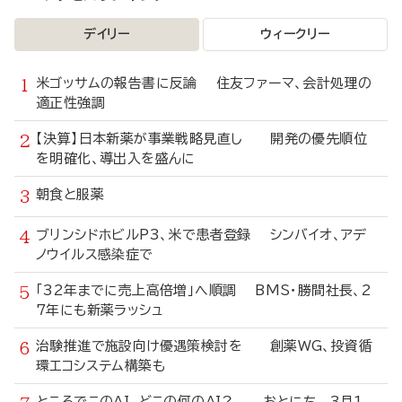
デイリー
ウィークリー
米ゴッサムの報告書に反論 住友ファーマ、会計処理の
適正性強調
【決算】日本新薬が事業戦略見直し 開発の優先順位
を明確化、導出入を盛んに
朝食と服薬
ブリンシドホビルP3、米で患者登録 シンバイオ、アデ
ノウイルス感染症で
「32年までに売上高倍増」へ順調 BMS・勝間社長、2
7年にも新薬ラッシュ
治験推進で施設向け優遇策検討を 創薬WG、投資循
環エコシステム構築も
ところでこのAI、どこの何のAI？ おとにち 3月1