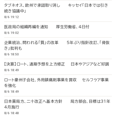
タブネオス、欧州で承認取り消し キッセイ「日本では引き
続き協議中」
8/6 19:12
医政局の組織再編を通知 厚生労働省、4日付
8/6 19:02
企業統治、問われる「質」の改革 5年ぶり指針改訂、「骨抜
き」批判も
8/6 18:50
【決算】ロート、通期予想を上方修正 日本やアジアなど好調
8/6 18:49
ロート豪州子会社、外用鎮痛剤事業を買収 セルフケア事業
を強化
8/6 18:49
日本薬局方、二十改正へ基本方針 局方部会、目標は31年
4月施行
8/6 18:48