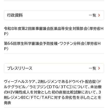
行政資料
一覧
令和8年度第2回薬事審議会医薬品等安全対策部会（厚労省H
P）
第66回厚生科学審議会予防接種・ワクチン分科会（厚労省H
P）
プレスリリース
一覧
ヴィーブヘルスケア、2剤レジメンであるドウベイト配合錠（ド
ルテグラビル／ラミブジン［DTG/3TC］）について、未治療
のHIV陽性成人を対象とした初の直接比較試験において、3
剤レジメンBIC/FTC/TAFに対する非劣性を示したことを
発表