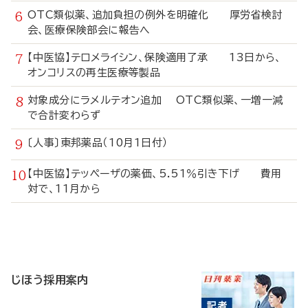
OTC類似薬、追加負担の例外を明確化 厚労省検討
会、医療保険部会に報告へ
【中医協】テロメライシン、保険適用了承 13日から、
オンコリスの再生医療等製品
対象成分にラメルテオン追加 OTC類似薬、一増一減
で合計変わらず
〔人事〕東邦薬品（10月1日付）
【中医協】テッペーザの薬価、5.51％引き下げ 費用
対で、11月から
寄
稿
じほう採用案内