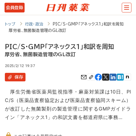
メ
会員登録
イ
ン
トップ
行政・政治
PIC/S・GMP「アネックス1」和訳を周知
厚労省、無菌製造管理のGL改訂
コ
ン
PIC/S・GMP「アネックス1」和訳を周知
テ
厚労省、無菌製造管理のGL改訂
ン
2025/2/12 19:37
ツ
保存
に
厚生労働省医薬局監視指導・麻薬対策課は10日、PI
移
C/S（医薬品査察協定および医薬品査察協同スキーム）
動
が改訂した無菌製剤の製造管理に関するGMPガイドラ
イン「アネックス1」の和訳文書を都道府県に事務…