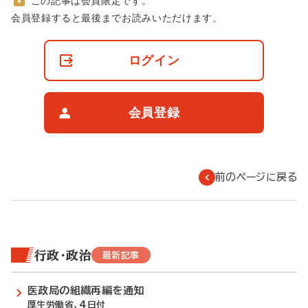
この記事は会員限定です。
非
会員登録すると最後までお読みいただけます。
会
員
の
ログイン
閲
覧
制
限
会員登録
に
つ
い
て
前のページに戻る
行政・政治
最新記事
医政局の組織再編を通知
厚生労働省、4日付