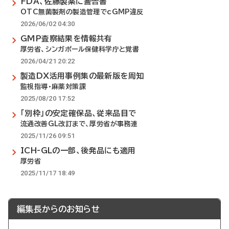
FDA、佐藤製薬に警告書
OTC無菌製剤の製造管理でcGMP違反
2026/06/02 04:30
GMP査察結果を情報共有
厚労省、シンガポール保健科学庁と覚書
2026/04/21 20:22
製造DX活用事例集の最新版を周知
監視指導・麻薬対策課
2025/08/20 17:52
「別枠」の安定確保品、従来品目で
流通改善GL改訂まで、厚労省が事務連
2025/11/26 09:51
ICH-GLの一部、後発品にも適用
厚労省
2025/11/17 18:49
編集長からのお知らせ