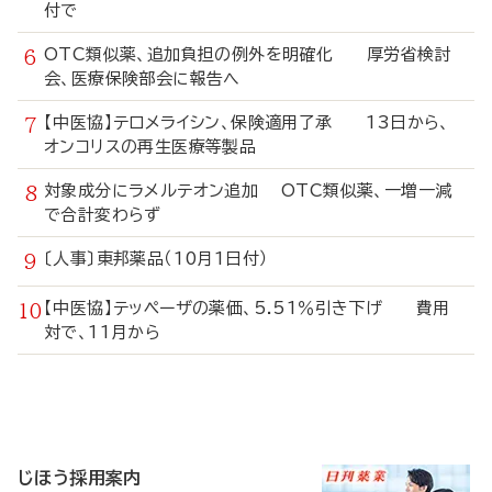
付で
OTC類似薬、追加負担の例外を明確化 厚労省検討
会、医療保険部会に報告へ
【中医協】テロメライシン、保険適用了承 13日から、
オンコリスの再生医療等製品
対象成分にラメルテオン追加 OTC類似薬、一増一減
で合計変わらず
〔人事〕東邦薬品（10月1日付）
【中医協】テッペーザの薬価、5.51％引き下げ 費用
対で、11月から
寄
稿
じほう採用案内