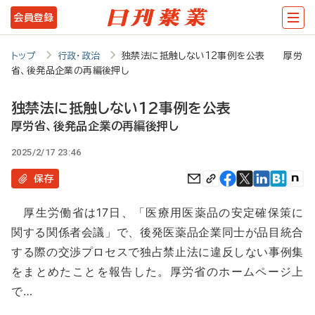
メ
会員登録
イ
ン
トップ
行政・政治
独禁法に抵触しない12事例を公表 厚労
省、後発品企業の再編後押し
コ
ン
独禁法に抵触しない12事例を公表
テ
厚労省、後発品企業の再編後押し
ン
2025/2/17 23:46
ツ
保存
に
厚生労働省は17日、「医療用医薬品の安定確保策に
移
関する関係者会議」で、後発医薬品企業同士が品目統合
動
する際の交渉プロセスで独占禁止法に違反しない事例集
をまとめたことを報告した。厚労省のホームページ上
で…