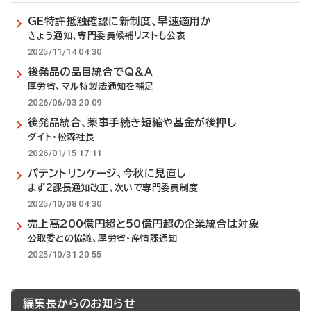
GE特許抵触確認に新制度、早速適用か
きょう通知、専門委員候補リストも公表
2025/11/14 04:30
後発品の品目統合でQ＆A
厚労省、マル特製法通知を補足
2026/06/03 20:09
後発品統合、薬事手続き短縮や基金が後押し
ダイト・松森社長
2026/01/15 17:11
パテントリンケージ、今秋に見直し
まず2課長通知改正、次いで専門委員制度
2025/10/08 04:30
売上高200億円超と50億円超の企業統合は対象
公取委との協議、厚労省・産情課通知
2025/10/31 20:55
編集長からのお知らせ