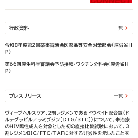
行政資料
一覧
令和8年度第2回薬事審議会医薬品等安全対策部会（厚労省H
P）
第66回厚生科学審議会予防接種・ワクチン分科会（厚労省H
P）
プレスリリース
一覧
ヴィーブヘルスケア、2剤レジメンであるドウベイト配合錠（ド
ルテグラビル／ラミブジン［DTG/3TC］）について、未治療
のHIV陽性成人を対象とした初の直接比較試験において、3
剤レジメンBIC/FTC/TAFに対する非劣性を示したことを