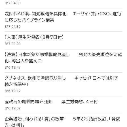
8/7 04:30
次世代AD薬、開発戦略を具体化 エーザイ・井戸CSO、進行
に応じたパイプライン構築
8/7 04:30
〔人事〕厚生労働省（8月7日付）
8/7 00:00
【決算】日本新薬が事業戦略見直し 開発の優先順位を明確
化、導出入を盛んに
8/6 19:47
タブネオス、欧州で承認取り消し キッセイ「日本では引き
続き協議中」
8/6 19:12
医政局の組織再編を通知 厚生労働省、4日付
8/6 19:02
企業統治、問われる「質」の改革 5年ぶり指針改訂、「骨抜
き」批判も