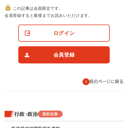
この記事は会員限定です。
非
会員登録すると最後までお読みいただけます。
会
員
の
ログイン
閲
覧
制
限
会員登録
に
つ
い
て
前のページに戻る
行政・政治
最新記事