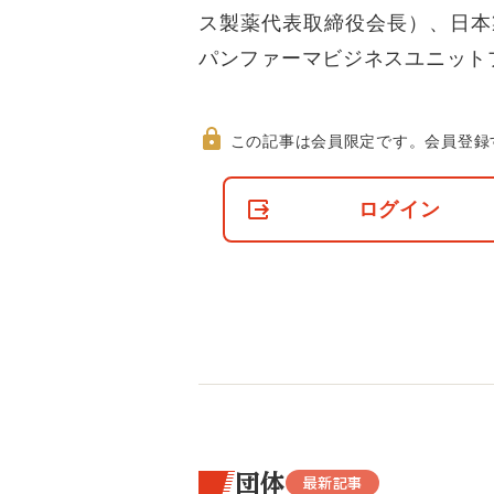
ス製薬代表取締役会長）、日本
パンファーマビジネスユニット
この記事は会員限定です。
会員登録
非
会
ログイン
員
の
閲
覧
制
限
に
つ
い
て
団体
最新記事