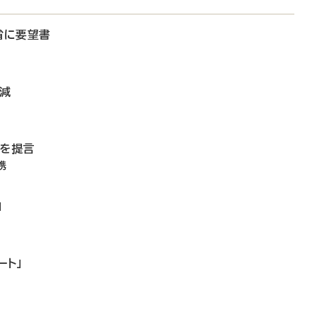
省に要望書
微減
備を提言
携
」
ート」