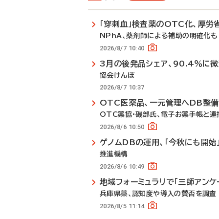
「穿刺血」検査薬のOTC化、厚労
NPhA、薬剤師による補助の明確化も
2026/8/7 10:40
3月の後発品シェア、90.4％に
協会けんぽ
2026/8/7 10:37
OTC医薬品、一元管理へDB整
OTC薬協・磯部氏、電子お薬手帳と連
2026/8/6 10:50
ゲノムDBの運用、「今秋にも開始
推進機構
2026/8/6 10:49
地域フォーミュラリで「三師アンケ
兵庫県薬、認知度や導入の賛否を調査
2026/8/5 11:14