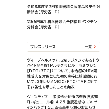
令和8年度第2回薬事審議会医薬品等安全対
策部会（厚労省HP）
第66回厚生科学審議会予防接種・ワクチン
分科会（厚労省HP）
プレスリリース
一覧
ヴィーブヘルスケア、2剤レジメンであるドウ
ベイト配合錠（ドルテグラビル／ラミブジン
［DTG/3TC］）について、未治療のHIV陽
性成人を対象とした初の直接比較試験にお
いて、3剤レジメンBIC/FTC/TAFに対す
る非劣性を示したことを発表
ヴァンティブ 腹膜透析治療の選択肢拡充
「レギュニール® 4.25 腹膜透析液 UV ツ
インバッグ1.5L」薬価基準収載のお知らせ