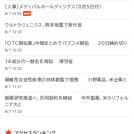
〔人事〕メディパルホールディングス（8月5日付）
8/7 13:55
ウルトラジェニクス、熊本地震で寄付金
8/7 12:23
「OTC類似薬」中間まとめでパブコメ開始 20日締め切り
8/7 12:22
14成分の一般名を周知 厚労省
8/7 12:22
線維性炎症性疾患の抗体創製で提携 小野薬品、米企業と
8/7 11:31
創薬研究推進へ、共同契約を締結 中外製薬、米カリフォル
ニア大と
8/7 11:22
アクセスランキング