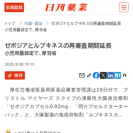
メ
会員登録
イ
ン
トップ
行政・政治
ゼポジアとルプキネスの再審査期間延長
小児用量設定で、厚労省
コ
ン
ゼポジアとルプキネスの再審査期間延長
テ
小児用量設定で、厚労省
ン
2025/2/28 19:15
ツ
保存
に
厚生労働省医薬局医薬品審査管理課は28日付で、ブ
移
リストル マイヤーズ スクイブの潰瘍性大腸炎治療剤
動
「ゼポジアカプセル0.92mg」「同カプセルスターター
パック」と、大塚製薬の免疫抑制剤「ルプキネスカ…