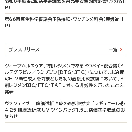
令和8年度第2回薬事審議会医薬品等安全対策部会（厚労省H
P）
第66回厚生科学審議会予防接種・ワクチン分科会（厚労省H
P）
プレスリリース
一覧
ヴィーブヘルスケア、2剤レジメンであるドウベイト配合錠（ド
ルテグラビル／ラミブジン［DTG/3TC］）について、未治療
のHIV陽性成人を対象とした初の直接比較試験において、3
剤レジメンBIC/FTC/TAFに対する非劣性を示したことを
発表
ヴァンティブ 腹膜透析治療の選択肢拡充 「レギュニール®
4.25 腹膜透析液 UV ツインバッグ1.5L」薬価基準収載のお
知らせ