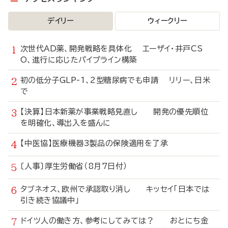
デイリー
ウィークリー
次世代AD薬、開発戦略を具体化 エーザイ・井戸CS
O、進行に応じたパイプライン構築
初の低分子GLP-1、2型糖尿病でも申請 リリー、日米
で
【決算】日本新薬が事業戦略見直し 開発の優先順位
を明確化、導出入を盛んに
【中医協】医療機器3製品の保険適用を了承
〔人事〕厚生労働省（8月7日付）
タブネオス、欧州で承認取り消し キッセイ「日本では
引き続き協議中」
ドイツ人の働き方、参考にしてみては？ おとにち金