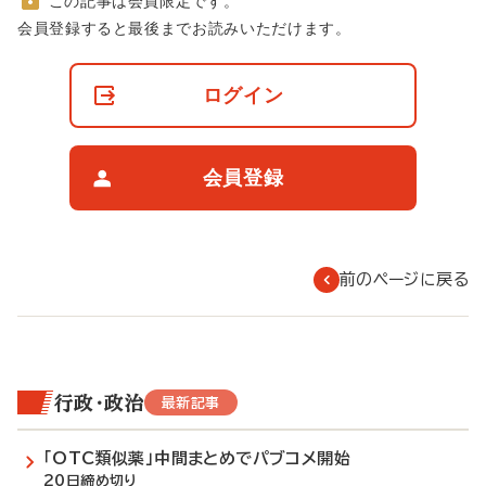
この記事は会員限定です。
非
会員登録すると最後までお読みいただけます。
会
員
の
ログイン
閲
覧
制
限
会員登録
に
つ
い
て
前のページに戻る
行政・政治
最新記事
「OTC類似薬」中間まとめでパブコメ開始
20日締め切り