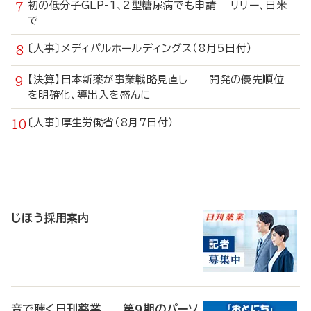
初の低分子GLP-1、2型糖尿病でも申請 リリー、日米
で
〔人事〕メディパルホールディングス（8月5日付）
【決算】日本新薬が事業戦略見直し 開発の優先順位
を明確化、導出入を盛んに
〔人事〕厚生労働省（8月7日付）
寄
稿
じほう採用案内
音で聴く日刊薬業 第9期のパーソ