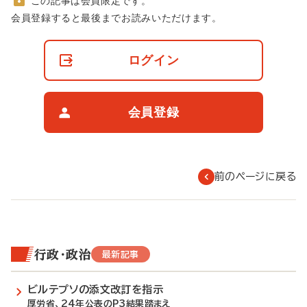
この記事は会員限定です。
非
会員登録すると最後までお読みいただけます。
会
員
の
ログイン
閲
覧
制
限
会員登録
に
つ
い
て
前のページに戻る
行政・政治
最新記事
ビルテプソの添文改訂を指示
厚労省、24年公表のP3結果踏まえ