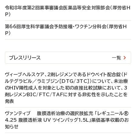
令和8年度第2回薬事審議会医薬品等安全対策部会（厚労省H
P）
第66回厚生科学審議会予防接種・ワクチン分科会（厚労省H
P）
プレスリリース
一覧
ヴィーブヘルスケア、2剤レジメンであるドウベイト配合錠（ド
ルテグラビル／ラミブジン［DTG/3TC］）について、未治療
のHIV陽性成人を対象とした初の直接比較試験において、3
剤レジメンBIC/FTC/TAFに対する非劣性を示したことを
発表
ヴァンティブ 腹膜透析治療の選択肢拡充 「レギュニール®
4.25 腹膜透析液 UV ツインバッグ1.5L」薬価基準収載のお
知らせ