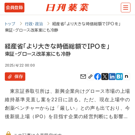
メ
会員登録
イ
ン
トップ
行政・政治
経産省「より大きな時価総額でIPOを」
東証・グロース改革案にも冷静
コ
ン
経産省「より大きな時価総額でIPOを」
テ
東証・グロース改革案にも冷静
ン
2025/4/22 00:00
ツ
保存
に
東京証券取引所は、新興企業向けグロース市場の上場
移
維持基準見直し案を22日に諮る。ただ、現在上場中の
動
創薬ベンチャーからは「厳しい」との声も出ており、今
後新規上場（IPO）を目指す企業の経営判断にも影響…