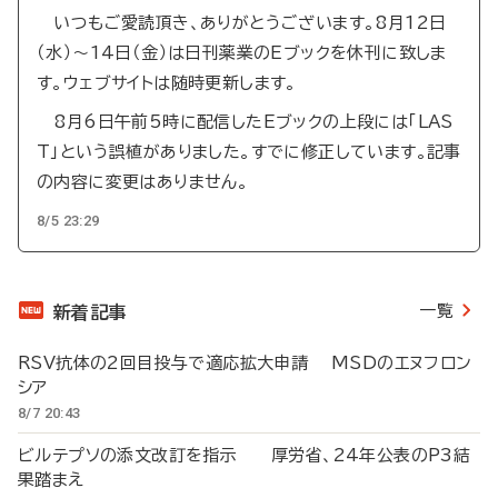
いつもご愛読頂き、ありがとうございます。8月12日
（水）～14日（金）は日刊薬業のEブックを休刊に致しま
す。ウェブサイトは随時更新します。
8月6日午前5時に配信したEブックの上段には「LAS
T」という誤植がありました。すでに修正しています。記事
の内容に変更はありません。
8/5 23:29
一覧
新着記事
RSV抗体の2回目投与で適応拡大申請 MSDのエヌフロン
シア
8/7 20:43
ビルテプソの添文改訂を指示 厚労省、24年公表のP3結
果踏まえ