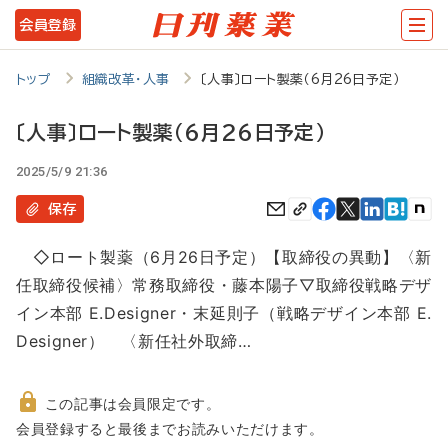
メ
会員登録
イ
ン
トップ
組織改革・人事
〔人事〕ロート製薬（6月26日予定）
コ
〔人事〕ロート製薬（6月26日予定）
ン
2025/5/9 21:36
テ
ン
保存
ツ
◇ロート製薬（6月26日予定）【取締役の異動】〈新
に
任取締役候補〉常務取締役・藤本陽子▽取締役戦略デザ
移
イン本部 E.Designer・末延則子（戦略デザイン本部 E.
動
Designer） 〈新任社外取締…
この記事は会員限定です。
非
会員登録すると最後までお読みいただけます。
会