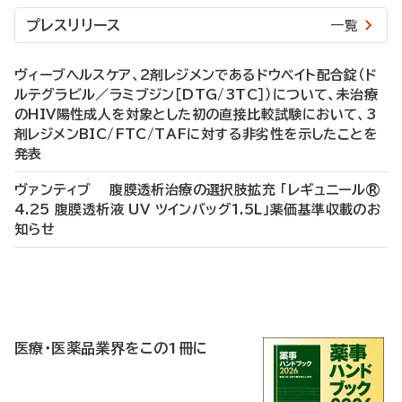
プレスリリース
一覧
ヴィーブヘルスケア、2剤レジメンであるドウベイト配合錠（ド
ルテグラビル／ラミブジン［DTG/3TC］）について、未治療
のHIV陽性成人を対象とした初の直接比較試験において、3
剤レジメンBIC/FTC/TAFに対する非劣性を示したことを
発表
ヴァンティブ 腹膜透析治療の選択肢拡充 「レギュニール®
4.25 腹膜透析液 UV ツインバッグ1.5L」薬価基準収載のお
知らせ
P
R
医療・医薬品業界をこの1冊に