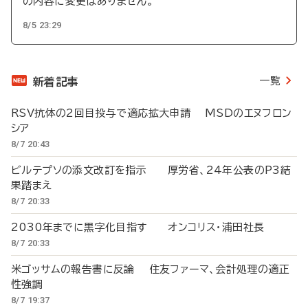
の内容に変更はありません。
8/5 23:29
一覧
新着記事
RSV抗体の2回目投与で適応拡大申請 MSDのエヌフロン
シア
8/7 20:43
ビルテプソの添文改訂を指示 厚労省、24年公表のP3結
果踏まえ
8/7 20:33
2030年までに黒字化目指す オンコリス・浦田社長
8/7 20:33
米ゴッサムの報告書に反論 住友ファーマ、会計処理の適正
性強調
8/7 19:37