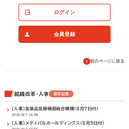
員
の
ログイン
閲
覧
制
限
会員登録
に
つ
い
て
前のページに戻る
組織改革・人事
最新記事
〔人事〕医薬品医療機器総合機構（8月7日付）
2026/8/7 16:08
〔人事〕メディパルホールディングス（8月5日付）