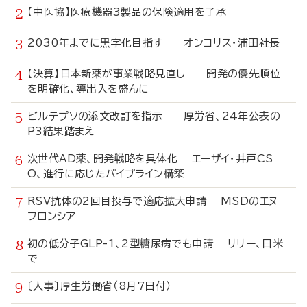
【中医協】医療機器3製品の保険適用を了承
2030年までに黒字化目指す オンコリス・浦田社長
【決算】日本新薬が事業戦略見直し 開発の優先順位
を明確化、導出入を盛んに
ビルテプソの添文改訂を指示 厚労省、24年公表の
P3結果踏まえ
次世代AD薬、開発戦略を具体化 エーザイ・井戸CS
O、進行に応じたパイプライン構築
RSV抗体の2回目投与で適応拡大申請 MSDのエヌ
フロンシア
初の低分子GLP-1、2型糖尿病でも申請 リリー、日米
で
〔人事〕厚生労働省（8月7日付）