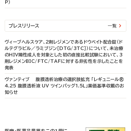
P）
プレスリリース
一覧
ヴィーブヘルスケア、2剤レジメンであるドウベイト配合錠（ド
ルテグラビル／ラミブジン［DTG/3TC］）について、未治療
のHIV陽性成人を対象とした初の直接比較試験において、3
剤レジメンBIC/FTC/TAFに対する非劣性を示したことを
発表
ヴァンティブ 腹膜透析治療の選択肢拡充 「レギュニール®
4.25 腹膜透析液 UV ツインバッグ1.5L」薬価基準収載のお
知らせ
P
R