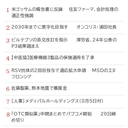
米ゴッサムの報告書に反論 住友ファーマ、会計処理の
適正性強調
2030年までに黒字化目指す オンコリス・浦田社長
ビルテプソの添文改訂を指示 厚労省、24年公表の
P3結果踏まえ
【中医協】医療機器3製品の保険適用を了承
RSV抗体の2回目投与で適応拡大申請 MSDのエヌ
フロンシア
佐藤製薬、熊本地震で義援金
〔人事〕メディパルホールディングス（8月5日付）
「OTC類似薬」中間まとめでパブコメ開始 20日締
め切り