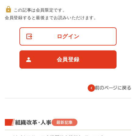
この記事は会員限定です。
非
会員登録すると最後までお読みいただけます。
会
員
の
ログイン
閲
覧
制
限
会員登録
に
つ
い
て
前のページに戻る
組織改革・人事
最新記事