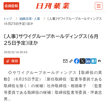
メ
会員登録
イ
ン
トップ
組織改革・人事
〔人事〕サワイグループホールディングス
（6月25日予定）ほか
コ
ン
〔人事〕サワイグループホールディングス（6月
テ
25日予定）ほか
ン
2025/5/14 20:50
ツ
保存
に
移
◇サワイグループホールディングス【取締役の異
動】（6月25日予定）〔新任取締役〈監査等委員である
動
取締役を除く〉の候補〕社外取締役・相徳泰子 〔監査
等委員である取締役の候補〕取締役監査等委員・坪倉忠
男…