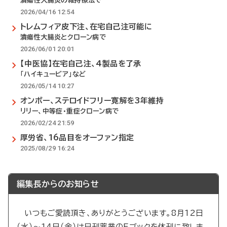
潰瘍性大腸炎の維持療法で
2026/04/16 12:54
トレムフィア皮下注、在宅自己注可能に
潰瘍性大腸炎とクローン病で
2026/06/01 20:01
【中医協】在宅自己注、4製品を了承
「ハイキュービア」など
2026/05/14 10:27
オンボー、ステロイドフリー寛解を3年維持
リリー、中等症・重症クローン病で
2026/02/24 21:59
厚労省、16品目をオーファン指定
2025/08/29 16:24
編集長からのお知らせ
いつもご愛読頂き、ありがとうございます。8月12日
（水）～14日（金）は日刊薬業のEブックを休刊に致しま