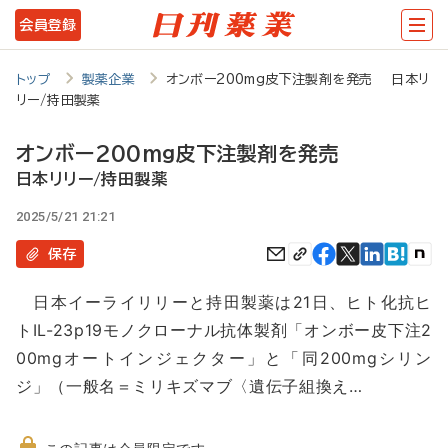
メ
会員登録
イ
ン
トップ
製薬企業
オンボー200mg皮下注製剤を発売 日本リ
リー/持田製薬
コ
ン
オンボー200mg皮下注製剤を発売
テ
日本リリー/持田製薬
ン
2025/5/21 21:21
ツ
保存
に
日本イーライリリーと持田製薬は21日、ヒト化抗ヒ
移
トIL-23p19モノクローナル抗体製剤「オンボー皮下注2
動
00mgオートインジェクター」と「同200mgシリン
ジ」（一般名＝ミリキズマブ〈遺伝子組換え…