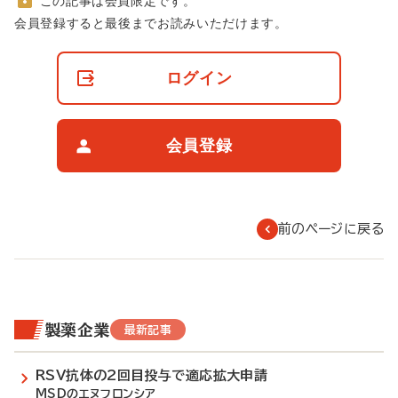
この記事は会員限定です。
非
会員登録すると最後までお読みいただけます。
会
員
の
ログイン
閲
覧
制
限
会員登録
に
つ
い
て
前のページに戻る
製薬企業
最新記事
RSV抗体の2回目投与で適応拡大申請
MSDのエヌフロンシア