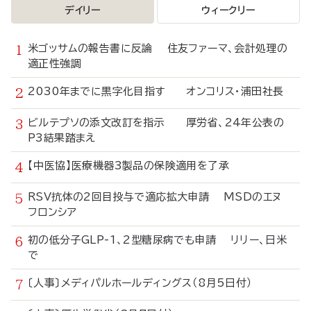
デイリー
ウィークリー
米ゴッサムの報告書に反論 住友ファーマ、会計処理の
適正性強調
2030年までに黒字化目指す オンコリス・浦田社長
ビルテプソの添文改訂を指示 厚労省、24年公表の
P3結果踏まえ
【中医協】医療機器3製品の保険適用を了承
RSV抗体の2回目投与で適応拡大申請 MSDのエヌ
フロンシア
初の低分子GLP-1、2型糖尿病でも申請 リリー、日米
で
〔人事〕メディパルホールディングス（8月5日付）