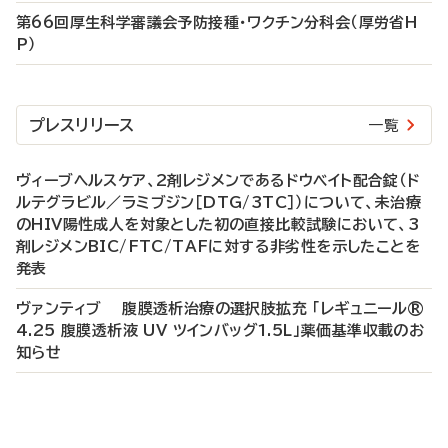
第66回厚生科学審議会予防接種・ワクチン分科会（厚労省H
P）
プレスリリース
一覧
ヴィーブヘルスケア、2剤レジメンであるドウベイト配合錠（ド
ルテグラビル／ラミブジン［DTG/3TC］）について、未治療
のHIV陽性成人を対象とした初の直接比較試験において、3
剤レジメンBIC/FTC/TAFに対する非劣性を示したことを
発表
ヴァンティブ 腹膜透析治療の選択肢拡充 「レギュニール®
4.25 腹膜透析液 UV ツインバッグ1.5L」薬価基準収載のお
知らせ
P