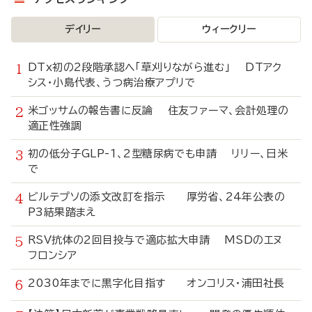
デイリー
ウィークリー
DTx初の2段階承認へ「草刈りながら進む」 DTアク
シス・小島代表、うつ病治療アプリで
米ゴッサムの報告書に反論 住友ファーマ、会計処理の
適正性強調
初の低分子GLP-1、2型糖尿病でも申請 リリー、日米
で
ビルテプソの添文改訂を指示 厚労省、24年公表の
P3結果踏まえ
RSV抗体の2回目投与で適応拡大申請 MSDのエヌ
フロンシア
2030年までに黒字化目指す オンコリス・浦田社長