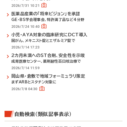
2026/7/31 10:21
医薬品産業の「将来ビジョン」を承認
GE・BS学会理事会、特許満了品など4分野
2026/7/24 10:40
小児・AYA対象の臨床研究にDCT導入
国がん、メキニスト錠とエザルミア錠で
2026/7/14 17:23
2カ月未満へのST合剤、安全性を示唆
成育医療センター、薬剤耐性百日咳治療で
2026/7/14 11:59
岡山県・倉敷で地域フォーミュラリ策定
まずARBとスタチン対象に
2026/7/8 04:30
自動検索（類似記事表示）