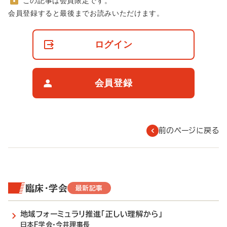
この記事は会員限定です。
非
会員登録すると最後までお読みいただけます。
会
員
の
ログイン
閲
覧
制
限
会員登録
に
つ
い
て
前のページに戻る
臨床・学会
最新記事
地域フォーミュラリ推進「正しい理解から」
日本F学会・今井理事長