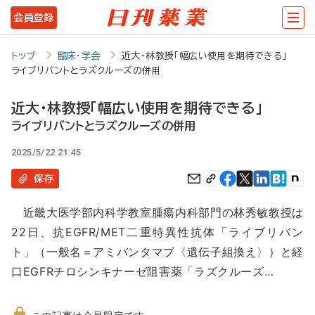
メ
会員登録
イ
ン
トップ
臨床・学会
近大・林教授「幅広い使用を期待できる」
ライブリバントとラズクルーズの併用
コ
ン
近大・林教授「幅広い使用を期待できる」
テ
ライブリバントとラズクルーズの併用
ン
2025/5/22 21:45
ツ
保存
に
近畿大医学部内科学教室腫瘍内科部門の林秀敏教授は
移
22日、抗EGFR/MET二重特異性抗体「ライブリバン
動
ト」（一般名＝アミバンタマブ〈遺伝子組換え〉）と経
口EGFRチロシンキナーゼ阻害薬「ラズクルーズ…