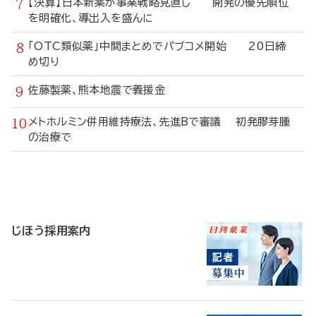
【決算】日本新薬が事業戦略見直し 開発の優先順位
を明確化、導出入を盛んに
「OTC類似薬」中間まとめでパブコメ開始 20日締
め切り
佐藤製薬、熊本地震で義援金
メトホルミン併用維持療法、先進Bで審議 初発膠芽腫
の治療で
寄
稿
じほう採用案内