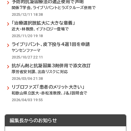
予防的抗凝固療法の適正使用で声明
関係7学会、ライブリバントとラズクルーズ併用で
2025/12/11 18:38
「治療選択肢拡大に大きな意義」
近大・林教授、イブトロジー登場で
2025/11/20 19:18
ライブリバント、皮下投与4週1回を申請
ヤンセンファーマ
2025/10/27 22:11
抗がん剤と抗凝固薬3剤併用で添文改訂
厚労省安対課、出血リスクに対応
2026/03/06 21:38
リブロファズ「患者のメリット大きい」
和歌山県立医大・赤松准教授、J＆J説明会で
2026/04/03 19:55
編集長からのお知らせ