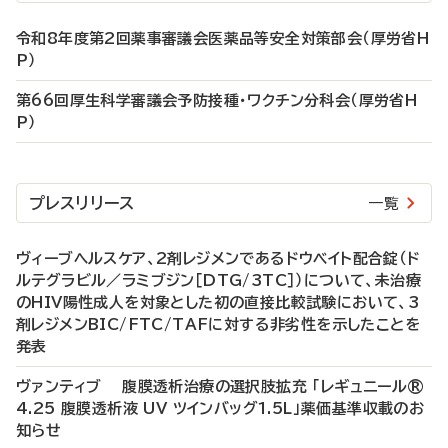
令和8年度第2回薬事審議会医薬品等安全対策部会（厚労省H
P）
第66回厚生科学審議会予防接種・ワクチン分科会（厚労省H
P）
プレスリリース
一覧
ヴィーブヘルスケア、2剤レジメンであるドウベイト配合錠（ド
ルテグラビル／ラミブジン［DTG/3TC］）について、未治療
のHIV陽性成人を対象とした初の直接比較試験において、3
剤レジメンBIC/FTC/TAFに対する非劣性を示したことを
発表
ヴァンティブ 腹膜透析治療の選択肢拡充 「レギュニール®
4.25 腹膜透析液 UV ツインバッグ1.5L」薬価基準収載のお
知らせ