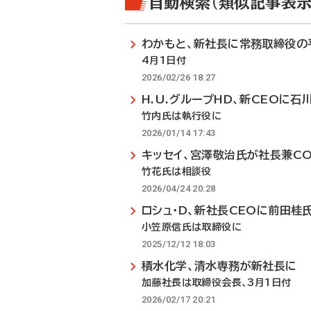
自動検索（類似記事表示
わかもと、新社長に常務取締役の
4月1日付
2026/02/26 18:27
H.U.グループHD、新CEOに石
竹内氏は執行役に
2026/01/14 17:43
キッセイ、宮澤敬治氏が社長兼C
竹花氏は相談役
2026/04/24 20:28
ロシュ・D、新社長CEOに前田桂
小笠原信氏は取締役に
2025/12/12 18:03
積水化学、清水専務が新社長に
加藤社長は取締役会長、3月1日付
2026/02/17 20:21