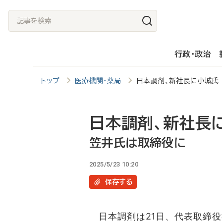
メ
記
イ
事
ン
を
行政・政治
コ
検
ン
索
トップ
医療機関・薬局
日本調剤、新社長に小城氏
テ
ン
ツ
日本調剤、新社長
に
笠井氏は取締役に
移
2025/5/23 10:20
動
保存
する
日本調剤は21日、代表取締役