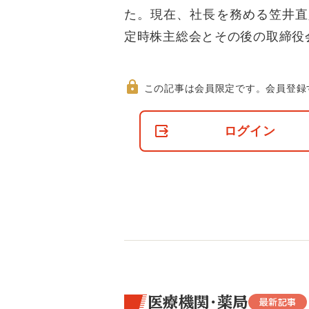
た。現在、社長を務める笠井直
定時株主総会とその後の取締役
この記事は会員限定です。
会員登録
非
会
ログイン
員
の
閲
覧
制
限
に
つ
い
て
医療機関・薬局
最新記事