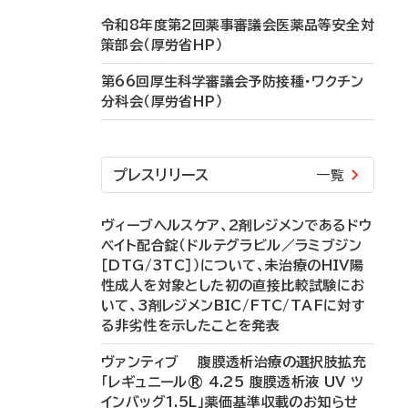
令和8年度第2回薬事審議会医薬品等安全対
策部会（厚労省HP）
第66回厚生科学審議会予防接種・ワクチン
分科会（厚労省HP）
プレスリリース
一覧
ヴィーブヘルスケア、2剤レジメンであるドウ
ベイト配合錠（ドルテグラビル／ラミブジン
［DTG/3TC］）について、未治療のHIV陽
性成人を対象とした初の直接比較試験にお
いて、3剤レジメンBIC/FTC/TAFに対す
る非劣性を示したことを発表
ヴァンティブ 腹膜透析治療の選択肢拡充
「レギュニール® 4.25 腹膜透析液 UV ツ
インバッグ1.5L」薬価基準収載のお知らせ