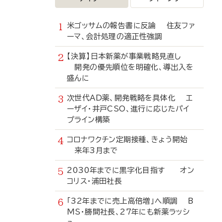
米ゴッサムの報告書に反論 住友ファ
ーマ、会計処理の適正性強調
【決算】日本新薬が事業戦略見直し
開発の優先順位を明確化、導出入を
盛んに
次世代AD薬、開発戦略を具体化 エ
ーザイ・井戸CSO、進行に応じたパイ
プライン構築
コロナワクチン定期接種、きょう開始
来年3月まで
2030年までに黒字化目指す オン
コリス・浦田社長
「32年までに売上高倍増」へ順調 B
MS・勝間社長、27年にも新薬ラッシ