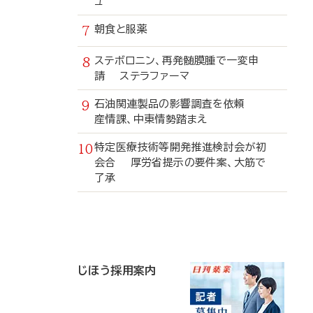
ュ
朝食と服薬
ステボロニン、再発髄膜腫で一変申
請 ステラファーマ
石油関連製品の影響調査を依頼
産情課、中東情勢踏まえ
特定医療技術等開発推進検討会が初
会合 厚労省提示の要件案、大筋で
了承
寄
稿
じほう採用案内