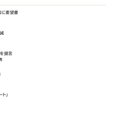
省に要望書
微減
備を提言
携
」
ート」