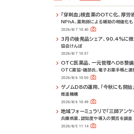
「穿刺血」検査薬のOTC化、厚労
NPhA、薬剤師による補助の明確化も
2026/8/7 10:40
3月の後発品シェア、90.4％に
協会けんぽ
2026/8/7 10:37
OTC医薬品、一元管理へDB整
OTC薬協・磯部氏、電子お薬手帳と連
2026/8/6 10:50
ゲノムDBの運用、「今秋にも開始
推進機構
2026/8/6 10:49
地域フォーミュラリで「三師アンケ
兵庫県薬、認知度や導入の賛否を調査
2026/8/5 11:14