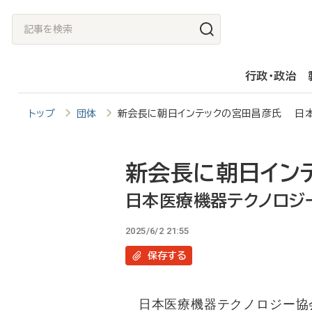
メ
記
イ
事
ン
を
行政・政治
コ
検
ン
索
トップ
団体
新会長に朝日インテックの宮田昌彦氏 日
テ
ン
ツ
新会長に朝日イン
に
日本医療機器テクノロジ
移
2025/6/2 21:55
動
保存
する
日本医療機器テクノロジー協会