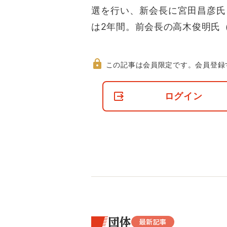
選を行い、新会長に宮田昌彦氏
は2年間。前会長の高木俊明氏
この記事は会員限定です。
会員登録
非
会
ログイン
員
の
閲
覧
制
限
に
つ
い
て
団体
最新記事