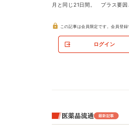
月と同じ21日間。 プラス要
この記事は会員限定です。
会員登録
非
会
ログイン
員
の
閲
覧
制
限
に
つ
い
て
医薬品流通
最新記事