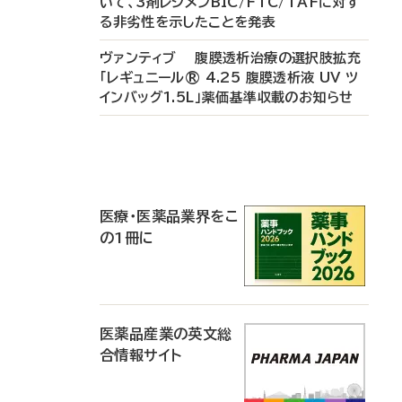
いて、3剤レジメンBIC/FTC/TAFに対す
る非劣性を示したことを発表
ヴァンティブ 腹膜透析治療の選択肢拡充
「レギュニール® 4.25 腹膜透析液 UV ツ
インバッグ1.5L」薬価基準収載のお知らせ
P
R
医療・医薬品業界をこ
の1冊に
医薬品産業の英文総
合情報サイト