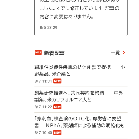
ました。すでに修正しています。記事の
内容に変更はありません。
8/5 23:29
一覧
新着記事
線維性炎症性疾患の抗体創製で提携 小
野薬品、米企業と
8/7 11:31
創薬研究推進へ、共同契約を締結 中外
製薬、米カリフォルニア大と
8/7 11:22
「穿刺血」検査薬のOTC化、厚労省に要望
書 NPhA、薬剤師による補助の明確化も
8/7 10:40