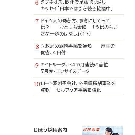
タブネオス、欧州で承認取り消し
キッセイ「日本では引き続き協議中」
ドイツ人の働き方、参考にしてみて
は？ おとにち金曜 「うぱのちい
さな一歩のはなし」（17）
医政局の組織再編を通知 厚生労
働省、4日付
キイトルーダ、34カ月連続の首位
7月度・エンサイスデータ
ロート豪州子会社、外用鎮痛剤事業を
買収 セルフケア事業を強化
寄
稿
じほう採用案内