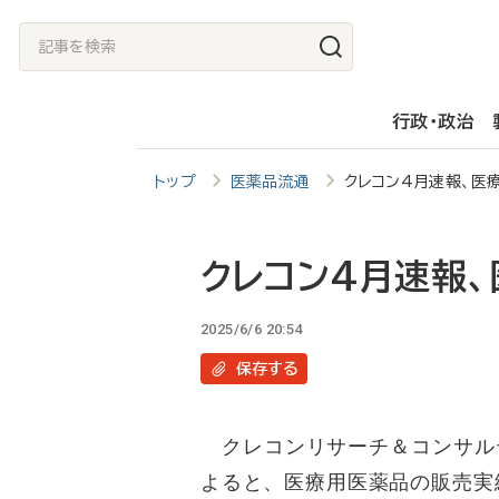
メ
記
イ
事
ン
を
行政・政治
コ
検
ン
索
トップ
医薬品流通
クレコン4月速報、医療
テ
ン
ツ
クレコン4月速報、
に
2025/6/6 20:54
移
保存
する
動
クレコンリサーチ＆コンサルテ
よると、医療用医薬品の販売実