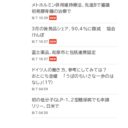
メトホルミン併用維持療法、先進Bで審議
初発膠芽腫の治療で
8/7 10:39
3月の後発品シェア、90.4％に微減 協会
けんぽ
8/7 10:37
富士薬品、和泉市と包括連携協定
8/7 10:37
ドイツ人の働き方、参考にしてみては？
おとにち金曜 「うぱのちいさな一歩のは
なし」（17）
8/7 04:59
初の低分子GLP-1、2型糖尿病でも申請
リリー、日米で
8/7 04:30