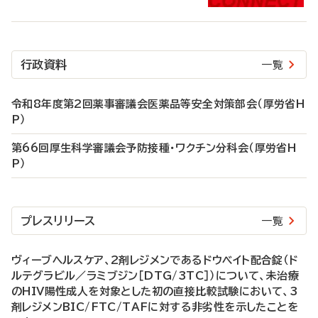
行政資料
一覧
令和8年度第2回薬事審議会医薬品等安全対策部会（厚労省H
P）
第66回厚生科学審議会予防接種・ワクチン分科会（厚労省H
P）
プレスリリース
一覧
ヴィーブヘルスケア、2剤レジメンであるドウベイト配合錠（ド
ルテグラビル／ラミブジン［DTG/3TC］）について、未治療
のHIV陽性成人を対象とした初の直接比較試験において、3
剤レジメンBIC/FTC/TAFに対する非劣性を示したことを