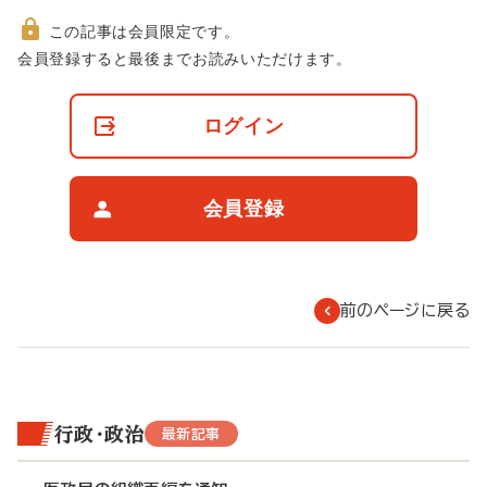
この記事は会員限定です。
非
会員登録すると最後までお読みいただけます。
会
員
の
ログイン
閲
覧
制
限
会員登録
に
つ
い
て
前のページに戻る
行政・政治
最新記事