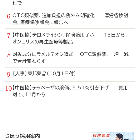
付で
OTC類似薬、追加負担の例外を明確化 厚労省検討
会、医療保険部会に報告へ
【中医協】テロメライシン、保険適用了承 13日から、
オンコリスの再生医療等製品
対象成分にラメルテオン追加 OTC類似薬、一増一減
で合計変わらず
〔人事〕東邦薬品（10月1日付）
【中医協】テッペーザの薬価、5.51％引き下げ 費用
対で、11月から
寄
稿
じほう採用案内