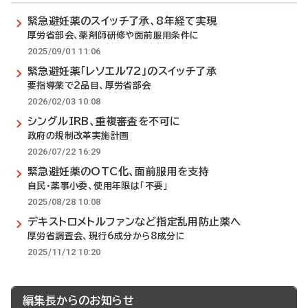
緊急避妊薬のスイッチ了承、8年経て実現
厚労省部会、薬剤師研修や面前服用条件に
2025/09/01 11:06
緊急避妊薬「レソエル72」のスイッチ了承
要指導薬で2品目、厚労省部会
2026/02/03 10:08
シングルIRB、重複審査を不可に
政府の規制改革実施計画
2026/07/22 16:29
緊急避妊薬のOTC化、面前服用を支持
自民・薬事小委、使用年限は「不要」
2025/08/28 10:08
デキストロメトルファンなど指定乱用防止薬へ
厚労省調査会、現行6成分から8成分に
2025/11/12 10:20
編集長からのお知らせ