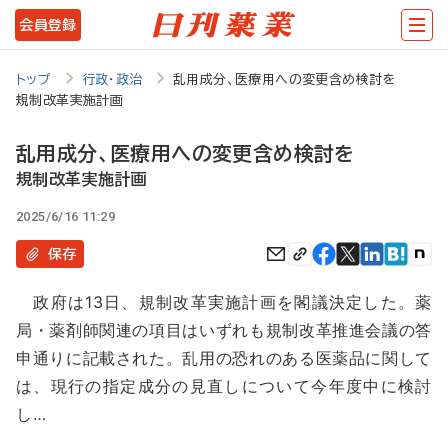
メ
会員登録
イ
ン
トップ
行政・政治
乱用成分、医療用への変更含め検討を
規制改革実施計画
コ
ン
乱用成分、医療用への変更含め検討を
テ
規制改革実施計画
ン
2025/6/16 11:29
ツ
保存
に
政府は13日、規制改革実施計画を閣議決定した。薬
移
局・薬剤師関連の項目はいずれも規制改革推進会議の答
動
申通りに記載された。乱用の恐れのある医薬品に関して
は、現行の指定成分の見直しについて今年度中に検討
し…