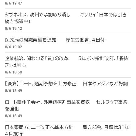
8/6 19:47
タブネオス、欧州で承認取り消し キッセイ「日本では引き
続き協議中」
8/6 19:12
医政局の組織再編を通知 厚生労働省、4日付
8/6 19:02
企業統治、問われる「質」の改革 5年ぶり指針改訂、「骨抜
き」批判も
8/6 18:50
【決算】ロート、通期予想を上方修正 日本やアジアなど好調
8/6 18:49
ロート豪州子会社、外用鎮痛剤事業を買収 セルフケア事業
を強化
8/6 18:49
日本薬局方、二十改正へ基本方針 局方部会、目標は31年
4月施行