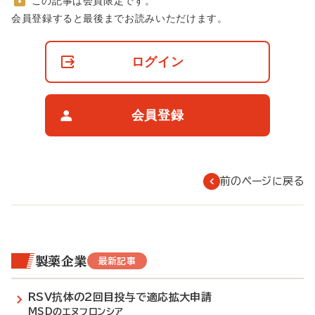
この記事は会員限定です。
非
会員登録すると最後までお読みいただけます。
会
員
の
ログイン
閲
覧
制
限
会員登録
に
つ
い
て
前のページに戻る
製薬企業
最新記事
RSV抗体の2回目投与で適応拡大申請
MSDのエヌフロンシア