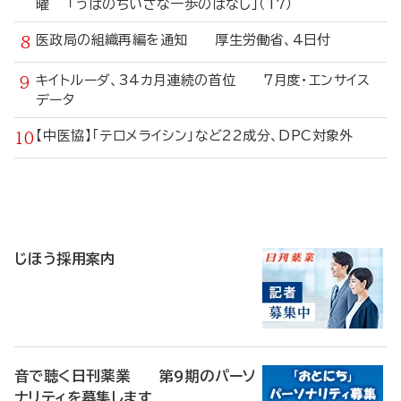
曜 「うぱのちいさな一歩のはなし」（17）
医政局の組織再編を通知 厚生労働省、4日付
キイトルーダ、34カ月連続の首位 7月度・エンサイス
データ
【中医協】「テロメライシン」など22成分、DPC対象外
寄
稿
じほう採用案内
音で聴く日刊薬業 第9期のパーソ
ナリティを募集します