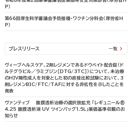
令和8年度第2回薬事審議会医薬品等安全対策部会（厚労省H
P）
第66回厚生科学審議会予防接種・ワクチン分科会（厚労省H
P）
プレスリリース
一覧
ヴィーブヘルスケア、2剤レジメンであるドウベイト配合錠（ド
ルテグラビル／ラミブジン［DTG/3TC］）について、未治療
のHIV陽性成人を対象とした初の直接比較試験において、3
剤レジメンBIC/FTC/TAFに対する非劣性を示したことを
発表
ヴァンティブ 腹膜透析治療の選択肢拡充 「レギュニール®
4.25 腹膜透析液 UV ツインバッグ1.5L」薬価基準収載のお
知らせ