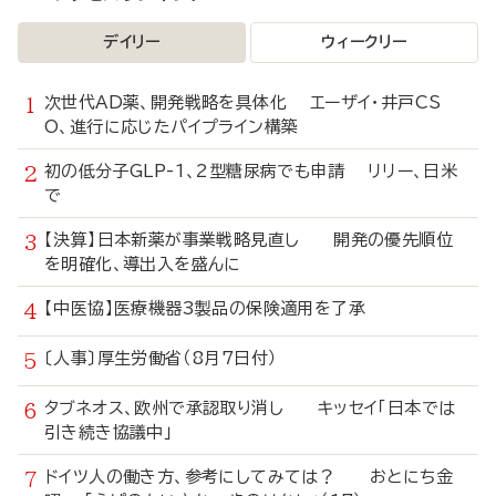
デイリー
ウィークリー
次世代AD薬、開発戦略を具体化 エーザイ・井戸CS
O、進行に応じたパイプライン構築
初の低分子GLP-1、2型糖尿病でも申請 リリー、日米
で
【決算】日本新薬が事業戦略見直し 開発の優先順位
を明確化、導出入を盛んに
【中医協】医療機器3製品の保険適用を了承
〔人事〕厚生労働省（8月7日付）
タブネオス、欧州で承認取り消し キッセイ「日本では
引き続き協議中」
ドイツ人の働き方、参考にしてみては？ おとにち金