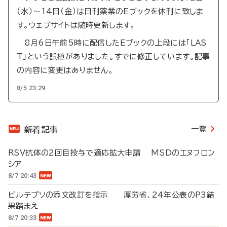
（水）～14日（金）は日刊薬業のEブックを休刊に致しま
す。ウェブサイトは随時更新します。
8月6日午前5時に配信したEブックの上段には「LAS
T」という誤植がありました。すでに修正しています。記事
の内容に変更はありません。
8/5 23:29
一覧
新着記事
RSV抗体の2回目投与で適応拡大申請 MSDのエヌフロン
シア
8/7 20:43
ビルテプソの添文改訂を指示 厚労省、24年公表のP3結
果踏まえ
8/7 20:33