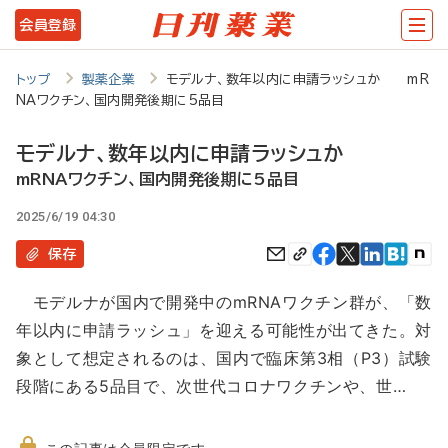
メ
会員登録
イ
ン
トップ
製薬企業
モデルナ、数年以内に申請ラッシュか mR
NAワクチン、国内開発後期に5品目
コ
ン
モデルナ、数年以内に申請ラッシュか
テ
mRNAワクチン、国内開発後期に5品目
ン
2025/6/19 04:30
ツ
保存
に
モデルナが国内で開発中のmRNAワクチン群が、「数
移
年以内に申請ラッシュ」を迎える可能性が出てきた。対
動
象として想定されるのは、国内で臨床第3相（P3）試験
段階にある5品目で、次世代コロナワクチンや、世…