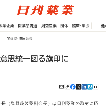
製薬企業
医薬品流通
周辺産業
団体
臨床・学会
他
に 関薬協・澤田会長
の意思統一図る旗印に
長（塩野義製薬副会長）は日刊薬業の取材に応