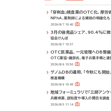
「穿刺血」検査薬のOTC化、厚労
NPhA、薬剤師による補助の明確化も
2026/8/7 10:40
3月の後発品シェア、90.4％に
協会けんぽ
2026/8/7 10:37
OTC医薬品、一元管理へDB整
OTC薬協・磯部氏、電子お薬手帳と連
2026/8/6 10:50
ゲノムDBの運用、「今秋にも開始
推進機構
2026/8/6 10:49
地域フォーミュラリで「三師アンケ
兵庫県薬、認知度や導入の賛否を調査
2026/8/5 11:14