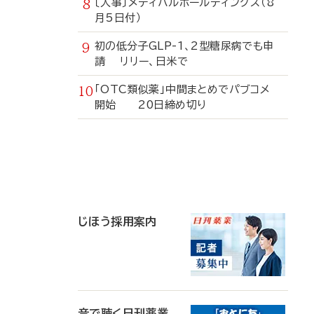
〔人事〕メディパルホールディングス（8
月5日付）
初の低分子GLP-1、2型糖尿病でも申
請 リリー、日米で
「OTC類似薬」中間まとめでパブコメ
開始 20日締め切り
寄
稿
じほう採用案内
音で聴く日刊薬業