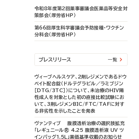
令和8年度第2回薬事審議会医薬品等安全対
策部会（厚労省HP）
第66回厚生科学審議会予防接種・ワクチン
分科会（厚労省HP）
プレスリリース
一覧
ヴィーブヘルスケア、2剤レジメンであるドウ
ベイト配合錠（ドルテグラビル／ラミブジン
［DTG/3TC］）について、未治療のHIV陽
性成人を対象とした初の直接比較試験にお
いて、3剤レジメンBIC/FTC/TAFに対す
る非劣性を示したことを発表
ヴァンティブ 腹膜透析治療の選択肢拡充
「レギュニール® 4.25 腹膜透析液 UV ツ
インバッグ1.5L」薬価基準収載のお知らせ