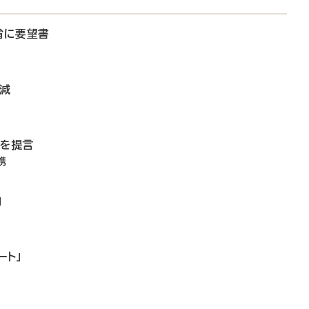
省に要望書
微減
備を提言
携
」
ート」