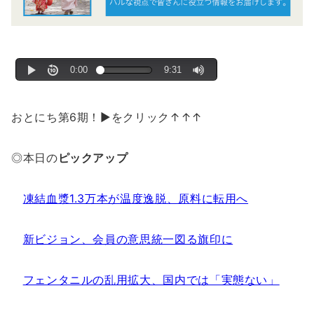
おとにち第6期！▶をクリック↑↑↑
◎本日の
ピックアップ
凍結血漿1.3万本が温度逸脱、原料に転用へ
新ビジョン、会員の意思統一図る旗印に
フェンタニルの乱用拡大、国内では「実態ない」