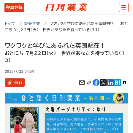
メ
会員登録
イ
ン
トップ
製薬企業
ワクワクと学びにあふれた英国駐在！ おと
にち 7月22日（火） 世界があなたを待っている（13）
コ
ン
ワクワクと学びにあふれた英国駐在！
テ
おとにち 7月22日（火） 世界があなたを待っている（1
3）
ン
ツ
2025/7/22 04:59
に
保存
移
動