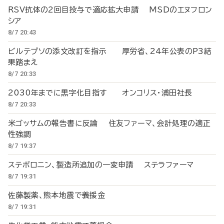
RSV抗体の2回目投与で適応拡大申請 MSDのエヌフロン
シア
8/7 20:43
ビルテプソの添文改訂を指示 厚労省、24年公表のP3結
果踏まえ
8/7 20:33
2030年までに黒字化目指す オンコリス・浦田社長
8/7 20:33
米ゴッサムの報告書に反論 住友ファーマ、会計処理の適正
性強調
8/7 19:37
ステボロニン、製造所追加の一変申請 ステラファーマ
8/7 19:31
佐藤製薬、熊本地震で義援金
8/7 19:31