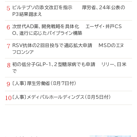
ビルテプソの添文改訂を指示 厚労省、24年公表の
P3結果踏まえ
次世代AD薬、開発戦略を具体化 エーザイ・井戸CS
O、進行に応じたパイプライン構築
RSV抗体の2回目投与で適応拡大申請 MSDのエヌ
フロンシア
初の低分子GLP-1、2型糖尿病でも申請 リリー、日米
で
〔人事〕厚生労働省（8月7日付）
〔人事〕メディパルホールディングス（8月5日付）
寄
稿