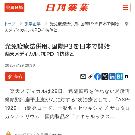
メ
会員登録
イ
ン
トップ
製薬企業
光免疫療法併用、国際P3を日本で開始 楽
天メディカル、抗PD-1抗体と
コ
ン
光免疫療法併用、国際P3を日本で開始
テ
楽天メディカル、抗PD-1抗体と
ン
2025/7/29 20:30
ツ
保存
に
楽天メディカルは29日、遠隔転移を伴わない局所再
移
発頭頸部扁平上皮がんに対する1次治療として、「ASP-
動
1929」（開発コード、一般名＝セツキシマブ サロタロ
カンナトリウム、国内製品名「アキャルックス…