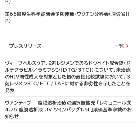
P）
第66回厚生科学審議会予防接種・ワクチン分科会（厚労省H
P）
プレスリリース
一覧
ヴィーブヘルスケア、2剤レジメンであるドウベイト配合錠（ド
ルテグラビル／ラミブジン［DTG/3TC］）について、未治療
のHIV陽性成人を対象とした初の直接比較試験において、3
剤レジメンBIC/FTC/TAFに対する非劣性を示したことを
発表
ヴァンティブ 腹膜透析治療の選択肢拡充 「レギュニール®
4.25 腹膜透析液 UV ツインバッグ1.5L」薬価基準収載のお
知らせ