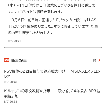
（水）～14日（金）は日刊薬業のEブックを休刊に致しま
す。ウェブサイトは随時更新します。
8月6日午前5時に配信したEブックの上段には「LAS
T」という誤植がありました。すでに修正しています。記事
の内容に変更はありません。
8/5 23:29
一覧
新着記事
RSV抗体の2回目投与で適応拡大申請 MSDのエヌフロン
シア
8/7 20:43
ビルテプソの添文改訂を指示 厚労省、24年公表のP3結
果踏まえ
8/7 20:33