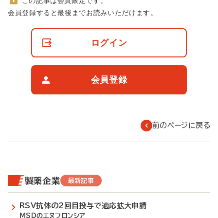
この記事は会員限定です。
非
会員登録すると最後までお読みいただけます。
会
員
の
ログイン
閲
覧
制
限
会員登録
に
つ
い
て
前のページに戻る
製薬企業
最新記事
RSV抗体の2回目投与で適応拡大申請
MSDのエヌフロンシア