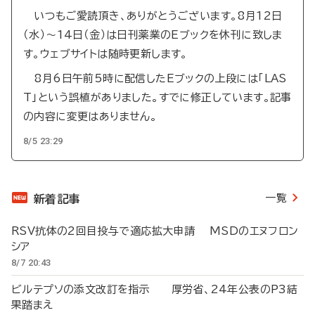
いつもご愛読頂き、ありがとうございます。8月12日
（水）～14日（金）は日刊薬業のEブックを休刊に致しま
す。ウェブサイトは随時更新します。
8月6日午前5時に配信したEブックの上段には「LAS
T」という誤植がありました。すでに修正しています。記事
の内容に変更はありません。
8/5 23:29
一覧
新着記事
RSV抗体の2回目投与で適応拡大申請 MSDのエヌフロン
シア
8/7 20:43
ビルテプソの添文改訂を指示 厚労省、24年公表のP3結
果踏まえ