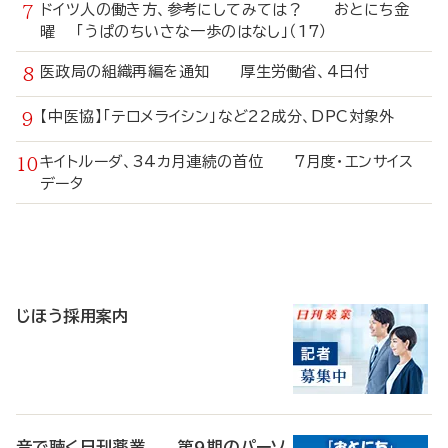
ドイツ人の働き方、参考にしてみては？ おとにち金
曜 「うぱのちいさな一歩のはなし」（17）
医政局の組織再編を通知 厚生労働省、4日付
【中医協】「テロメライシン」など22成分、DPC対象外
キイトルーダ、34カ月連続の首位 7月度・エンサイス
データ
寄
稿
じほう採用案内
音で聴く日刊薬業 第9期のパーソ