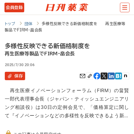
メ
会員登録
イ
ン
トップ
団体
多様性反映できる新価格制度を 再生医療等
製品でFIRM・畠会長
コ
ン
多様性反映できる新価格制度を
テ
再生医療等製品でFIRM・畠会長
ン
2025/7/30 20:06
ツ
保存
に
再生医療イノベーションフォーラム（FIRM）の畠賢
移
一郎代表理事会長（ジャパン・ティッシュエンジニアリ
動
ング相談役）は30日の定例会見で、「価格算定に関し
て『イノベーションなどの多様性を反映できるよう新…