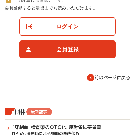
この記事は会員限定です。
非
会員登録すると最後までお読みいただけます。
会
員
の
ログイン
閲
覧
制
限
会員登録
に
つ
い
て
前のページに戻る
団体
最新記事
「穿刺血」検査薬のOTC化、厚労省に要望書
NPhA、薬剤師による補助の明確化も