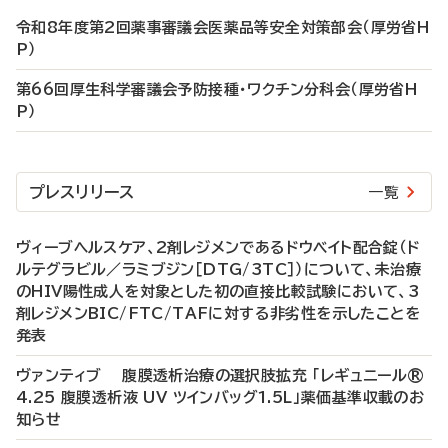
令和8年度第2回薬事審議会医薬品等安全対策部会（厚労省H
P）
第66回厚生科学審議会予防接種・ワクチン分科会（厚労省H
P）
プレスリリース
一覧
ヴィーブヘルスケア、2剤レジメンであるドウベイト配合錠（ド
ルテグラビル／ラミブジン［DTG/3TC］）について、未治療
のHIV陽性成人を対象とした初の直接比較試験において、3
剤レジメンBIC/FTC/TAFに対する非劣性を示したことを
発表
ヴァンティブ 腹膜透析治療の選択肢拡充 「レギュニール®
4.25 腹膜透析液 UV ツインバッグ1.5L」薬価基準収載のお
知らせ