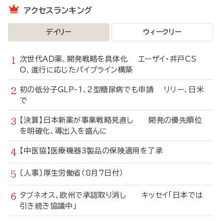
アクセスランキング
デイリー
ウィークリー
次世代AD薬、開発戦略を具体化 エーザイ・井戸CS
O、進行に応じたパイプライン構築
初の低分子GLP-1、2型糖尿病でも申請 リリー、日米
で
【決算】日本新薬が事業戦略見直し 開発の優先順位
を明確化、導出入を盛んに
【中医協】医療機器3製品の保険適用を了承
〔人事〕厚生労働省（8月7日付）
タブネオス、欧州で承認取り消し キッセイ「日本では
引き続き協議中」