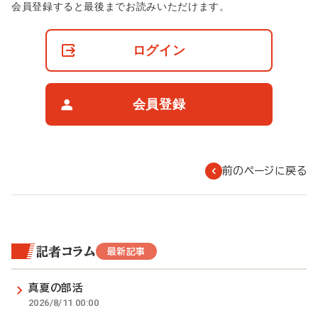
非
会員登録すると最後までお読みいただけます。
会
員
の
ログイン
閲
覧
制
限
会員登録
に
つ
い
て
前のページに戻る
記者コラム
最新記事
真夏の部活
2026/8/11 00:00