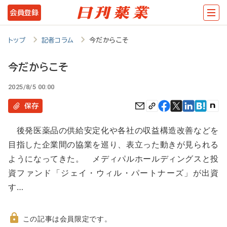
メ
会員登録
イ
ン
トップ
記者コラム
今だからこそ
コ
今だからこそ
ン
2025/8/5 00:00
テ
ン
保存
ツ
後発医薬品の供給安定化や各社の収益構造改善などを
に
目指した企業間の協業を巡り、表立った動きが見られる
移
ようになってきた。 メディパルホールディングスと投
動
資ファンド「ジェイ・ウィル・パートナーズ」が出資
す…
この記事は会員限定です。