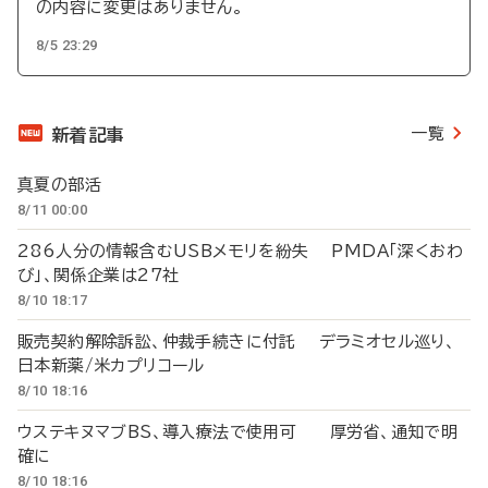
の内容に変更はありません。
8/5 23:29
一覧
新着記事
真夏の部活
8/11 00:00
286人分の情報含むUSBメモリを紛失 PMDA「深くおわ
び」、関係企業は27社
8/10 18:17
販売契約解除訴訟、仲裁手続きに付託 デラミオセル巡り、
日本新薬/米カプリコール
8/10 18:16
ウステキヌマブBS、導入療法で使用可 厚労省、通知で明
確に
8/10 18:16