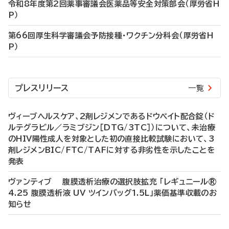
令和8年度第2回薬事審議会医薬品等安全対策部会（厚労省H
P）
第66回厚生科学審議会予防接種・ワクチン分科会（厚労省H
P）
プレスリリース
一覧
ヴィーブヘルスケア、2剤レジメンであるドウベイト配合錠（ド
ルテグラビル／ラミブジン［DTG/3TC］）について、未治療
のHIV陽性成人を対象とした初の直接比較試験において、3
剤レジメンBIC/FTC/TAFに対する非劣性を示したことを
発表
ヴァンティブ 腹膜透析治療の選択肢拡充 「レギュニール®
4.25 腹膜透析液 UV ツインバッグ1.5L」薬価基準収載のお
知らせ