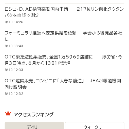
ロシュ・D、AD検査薬を国内申請 217位リン酸化タウタン
パクを血漿で測定
8/10 14:26
フォーミュラリ推進へ安定供給を依頼 学会から後発品各社
に
8/10 13:43
OTC緊急避妊薬販売、全国1万5969店舗に 厚労省・今
月3日時点、6月から1381店舗増
8/10 12:33
OTC遠隔販売、コンビニに「大きな前進」 JFAが報道機関
向け説明会
8/10 12:32
アクセスランキング
デイリー
ウィークリー