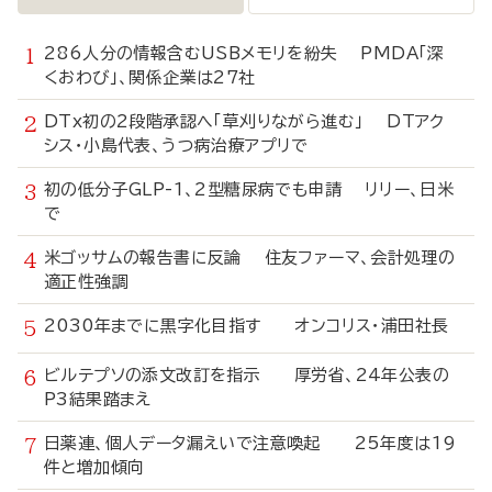
286人分の情報含むUSBメモリを紛失 PMDA「深
くおわび」、関係企業は27社
DTx初の2段階承認へ「草刈りながら進む」 DTアク
シス・小島代表、うつ病治療アプリで
初の低分子GLP-1、2型糖尿病でも申請 リリー、日米
で
米ゴッサムの報告書に反論 住友ファーマ、会計処理の
適正性強調
2030年までに黒字化目指す オンコリス・浦田社長
ビルテプソの添文改訂を指示 厚労省、24年公表の
P3結果踏まえ
日薬連、個人データ漏えいで注意喚起 25年度は19
件と増加傾向