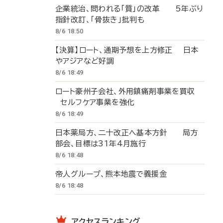
企業統治、問われる「質」の改革 5年ぶり
指針改訂、「骨抜き」批判も
8/6 18:50
【決算】ロート、通期予想を上方修正 日本
やアジアなど好調
8/6 18:49
ロート豪州子会社、外用鎮痛剤事業を買収
セルフケア事業を強化
8/6 18:49
日本薬局方、二十改正へ基本方針 局方
部会、目標は31年4月施行
8/6 18:48
帝人グループ、熊本地震で義援金
8/6 18:48
アクセスランキング