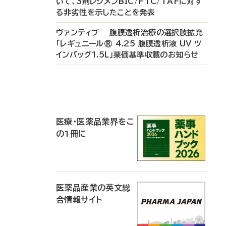
いて、3剤レジメンBIC/FTC/TAFに対す
る非劣性を示したことを発表
ヴァンティブ 腹膜透析治療の選択肢拡充
「レギュニール® 4.25 腹膜透析液 UV ツ
インバッグ1.5L」薬価基準収載のお知らせ
P
R
医療・医薬品業界をこ
の1冊に
医薬品産業の英文総
合情報サイト