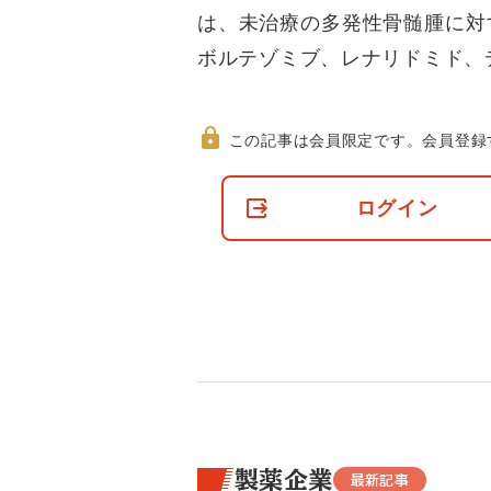
は、未治療の多発性骨髄腫に対
ボルテゾミブ、レナリドミド、
この記事は会員限定です。
会員登録
非
会
ログイン
員
の
閲
覧
制
限
に
つ
い
て
製薬企業
最新記事