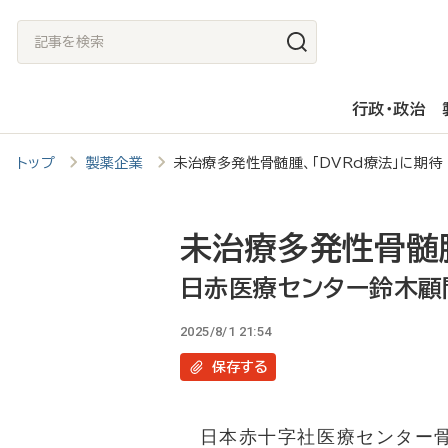
メ
記
イ
事
ン
を
行政・政治
コ
検
ン
索
トップ
製薬企業
未治療多発性骨髄腫、「DVRd療法」に期
テ
ン
ツ
未治療多発性骨髄腫
に
日赤医療センター鈴木顧
移
2025/8/1 21:54
動
保存
する
日本赤十字社医療センター骨