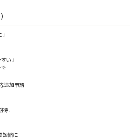
）
に」
やすい」
ーで
適応追加申請
期待」
間短縮に