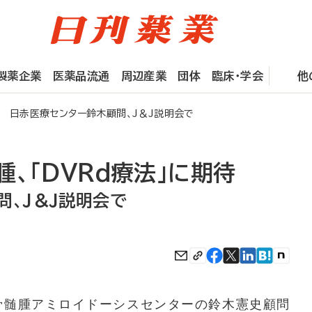
製薬企業
医薬品流通
周辺産業
団体
臨床・学会
他
待 日赤医療センター鈴木顧問、J＆J説明会で
、「DVRd療法」に期待
問、J＆J説明会で
髄腫アミロイドーシスセンターの鈴木憲史顧問