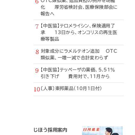
OTC類似薬、追加負担の例外を明確
化 厚労省検討会、医療保険部会に
報告へ
【中医協】テロメライシン、保険適用了
承 13日から、オンコリスの再生医
療等製品
対象成分にラメルテオン追加 OTC
類似薬、一増一減で合計変わらず
【中医協】テッペーザの薬価、5.51％
引き下げ 費用対で、11月から
〔人事〕東邦薬品（10月1日付）
寄
稿
じほう採用案内